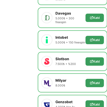
Davegas
Katıl
5.000₺ + 300
freespin
Intobet
Katıl
5.000₺ + 150 freespin
Slotbon
Katıl
7.500₺ + %200
Milyar
Katıl
8.000₺
Genzobet
Katıl
4.000₺ Her Ay