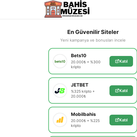
En Güvenilir Siteler
Yeni kampanya ve bonusları incele
Bets10
Katıl
20.000₺ + %300
kripto
JETBET
Katıl
%325 kripto +
20.000₺
Mobilbahis
Katıl
20.000₺ + %225
kripto