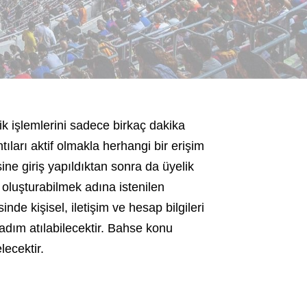
ik işlemlerini sadece birkaç dakika
tıları aktif olmakla herhangi bir erişim
ne giriş yapıldıktan sonra da üyelik
oluşturabilmek adına istenilen
inde kişisel, iletişim ve hesap bilgileri
k adım atılabilecektir. Bahse konu
lecektir.