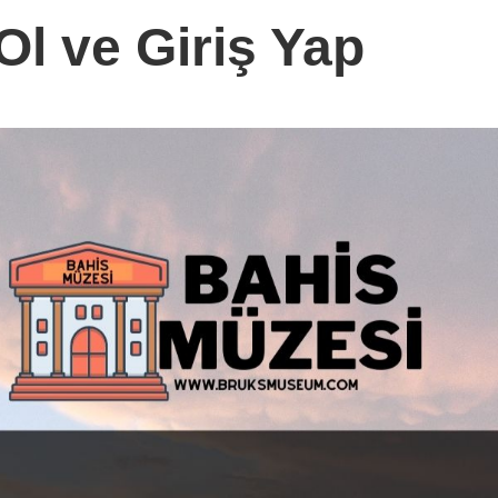
 Ol ve Giriş Yap