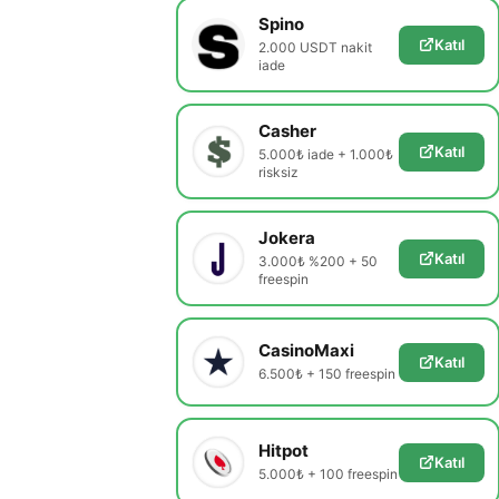
Spino
Katıl
2.000 USDT nakit
iade
Casher
Katıl
5.000₺ iade + 1.000₺
risksiz
Jokera
Katıl
3.000₺ %200 + 50
freespin
CasinoMaxi
Katıl
6.500₺ + 150 freespin
Hitpot
Katıl
5.000₺ + 100 freespin