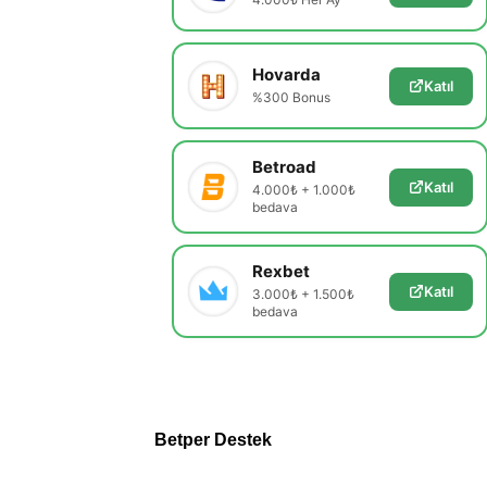
Hovarda
Katıl
%300 Bonus
Betroad
Katıl
4.000₺ + 1.000₺
bedava
Rexbet
Katıl
3.000₺ + 1.500₺
bedava
Betper Destek