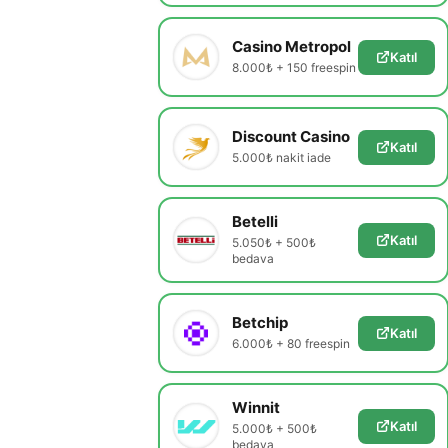
Casino Metropol
Katıl
8.000₺ + 150 freespin
Discount Casino
Katıl
5.000₺ nakit iade
Betelli
Katıl
5.050₺ + 500₺
bedava
Betchip
Katıl
6.000₺ + 80 freespin
Winnit
Katıl
5.000₺ + 500₺
bedava