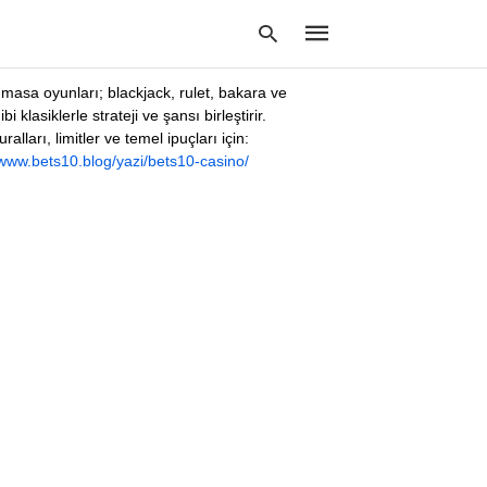
masa oyunları; blackjack, rulet, bakara ve
bi klasiklerle strateji ve şansı birleştirir.
alları, limitler ve temel ipuçları için:
/www.bets10.blog/yazi/bets10-casino/
Type
your
search
query
and
hit
enter: