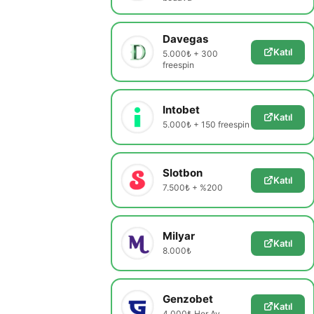
Davegas
Katıl
5.000₺ + 300
freespin
Intobet
Katıl
5.000₺ + 150 freespin
Slotbon
Katıl
7.500₺ + %200
Milyar
Katıl
8.000₺
Genzobet
Katıl
4.000₺ Her Ay