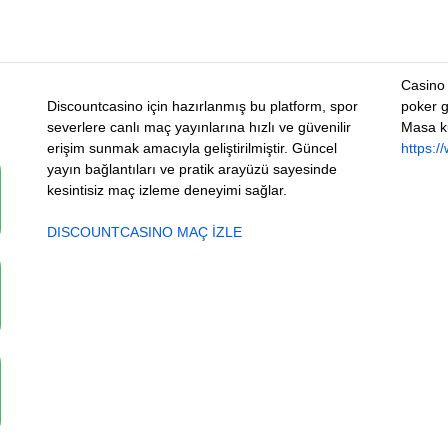
Casino 
Discountcasino için hazırlanmış bu platform, spor
poker gi
severlere canlı maç yayınlarına hızlı ve güvenilir
Masa kur
erişim sunmak amacıyla geliştirilmiştir. Güncel
https:/
yayın bağlantıları ve pratik arayüzü sayesinde
kesintisiz maç izleme deneyimi sağlar.
DISCOUNTCASINO MAÇ İZLE