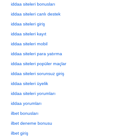
iddaa siteleri bonusları
iddaa siteleri canlı destek
iddaa siteleri giriş
iddaa siteleri kayıt
iddaa siteleri mobil
iddaa siteleri para yatırma
iddaa siteleri popüler maçlar
iddaa siteleri sorunsuz giriş
iddaa siteleri üyelik
iddaa siteleri yorumları
iddaa yorumları
ilbet bonusları
ilbet deneme bonusu
ilbet giriş