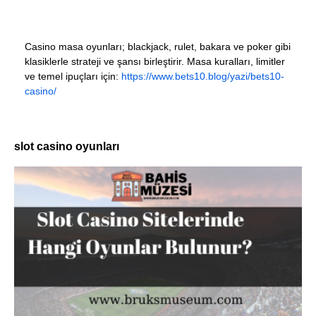
Casino masa oyunları; blackjack, rulet, bakara ve poker gibi
klasiklerle strateji ve şansı birleştirir. Masa kuralları, limitler
ve temel ipuçları için:
https://www.bets10.blog/yazi/bets10-
casino/
slot casino oyunları