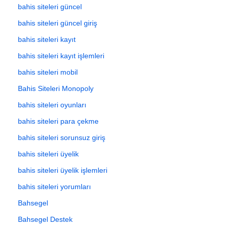
bahis siteleri güncel
bahis siteleri güncel giriş
bahis siteleri kayıt
bahis siteleri kayıt işlemleri
bahis siteleri mobil
Bahis Siteleri Monopoly
bahis siteleri oyunları
bahis siteleri para çekme
bahis siteleri sorunsuz giriş
bahis siteleri üyelik
bahis siteleri üyelik işlemleri
bahis siteleri yorumları
Bahsegel
Bahsegel Destek