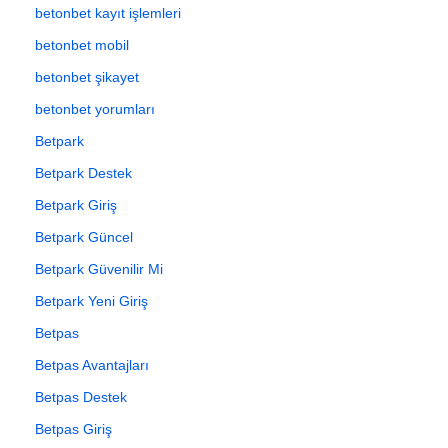
betonbet kayıt işlemleri
betonbet mobil
betonbet şikayet
betonbet yorumları
Betpark
Betpark Destek
Betpark Giriş
Betpark Güncel
Betpark Güvenilir Mi
Betpark Yeni Giriş
Betpas
Betpas Avantajları
Betpas Destek
Betpas Giriş