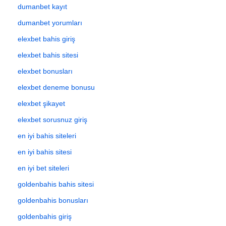
dumanbet kayıt
dumanbet yorumları
elexbet bahis giriş
elexbet bahis sitesi
elexbet bonusları
elexbet deneme bonusu
elexbet şikayet
elexbet sorusnuz giriş
en iyi bahis siteleri
en iyi bahis sitesi
en iyi bet siteleri
goldenbahis bahis sitesi
goldenbahis bonusları
goldenbahis giriş