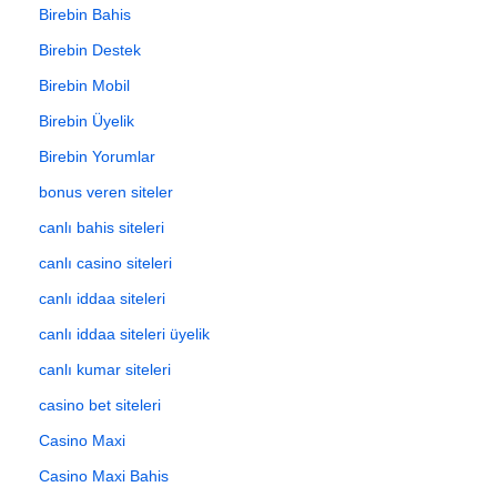
Birebin Bahis
Birebin Destek
Birebin Mobil
Birebin Üyelik
Birebin Yorumlar
bonus veren siteler
canlı bahis siteleri
canlı casino siteleri
canlı iddaa siteleri
canlı iddaa siteleri üyelik
canlı kumar siteleri
casino bet siteleri
Casino Maxi
Casino Maxi Bahis