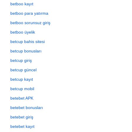
betboo kayıt
betboo para yatırma
betboo sorunsuz giriş
betboo üyelik
betcup bahis sitesi
betcup bonusları
betcup giriş
betcup güncel
betcup kayıt
betcup mobil
betebet APK
betebet bonusları
betebet giriş
betebet kayıt