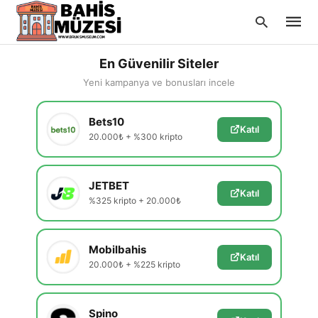
En Güvenilir Siteler
Yeni kampanya ve bonusları incele
Type
Bets10
your
Katıl
searc
20.000₺ + %300 kripto
query
and
hit
enter:
JETBET
Katıl
%325 kripto + 20.000₺
Mobilbahis
Katıl
20.000₺ + %225 kripto
Spino