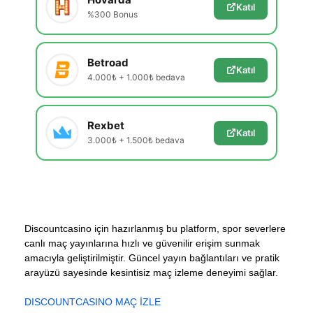
Katıl
%300 Bonus
Betroad
Katıl
4.000₺ + 1.000₺ bedava
Rexbet
Katıl
3.000₺ + 1.500₺ bedava
Discountcasino için hazırlanmış bu platform, spor severlere
canlı maç yayınlarına hızlı ve güvenilir erişim sunmak
amacıyla geliştirilmiştir. Güncel yayın bağlantıları ve pratik
arayüzü sayesinde kesintisiz maç izleme deneyimi sağlar.
DISCOUNTCASINO MAÇ İZLE