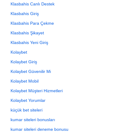
Klasbahis Canlı Destek
Klasbahis Giriş
Klasbahis Para Çekme
Klasbahis Şikayet
Klasbahis Yeni Giriş
Kolaybet
Kolaybet Giriş
Kolaybet Güvenilir Mi
Kolaybet Mobil
Kolaybet Müşteri Hizmetleri
Kolaybet Yorumlar
küçük bet siteleri
kumar siteleri bonusları
kumar siteleri deneme bonusu