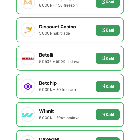
Katıl
8.000₺ + 150 freespin
Discount Casino
Katıl
5.000₺ nakit iade
Betelli
Katıl
5.050₺ + 500₺ bedava
Betchip
Katıl
6.000₺ + 80 freespin
Winnit
Katıl
5.000₺ + 500₺ bedava
Davegas