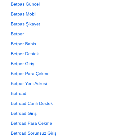
Betpas Güncel
Betpas Mobil
Betpas Şikayet
Betper
Betper Bahis
Betper Destek
Betper Giriş
Betper Para Çekme
Betper Yeni Adresi
Betroad
Betroad Canlı Destek
Betroad Giriş
Betroad Para Çekme
Betroad Sorunsuz Giriş