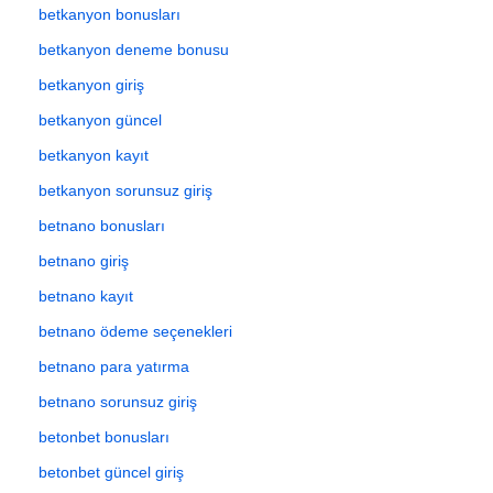
betkanyon bonusları
betkanyon deneme bonusu
betkanyon giriş
betkanyon güncel
betkanyon kayıt
betkanyon sorunsuz giriş
betnano bonusları
betnano giriş
betnano kayıt
betnano ödeme seçenekleri
betnano para yatırma
betnano sorunsuz giriş
betonbet bonusları
betonbet güncel giriş