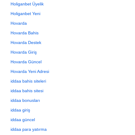
Holiganbet Üyelik
Holiganbet Yeni
Hovarda
Hovarda Bahis
Hovarda Destek
Hovarda Giriş
Hovarda Güncel
Hovarda Yeni Adresi
iddaa bahis siteleri
iddaa bahis sitesi
iddaa bonusları
iddaa giriş
iddaa güncel
iddaa para yatırma