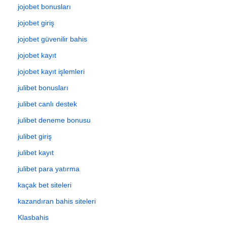
jojobet bonusları
jojobet giriş
jojobet güvenilir bahis
jojobet kayıt
jojobet kayıt işlemleri
julibet bonusları
julibet canlı destek
julibet deneme bonusu
julibet giriş
julibet kayıt
julibet para yatırma
kaçak bet siteleri
kazandıran bahis siteleri
Klasbahis