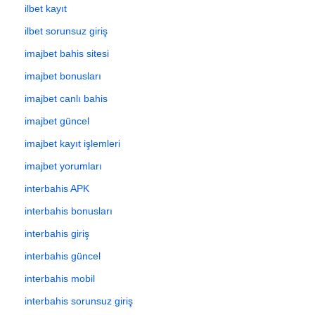
ilbet kayıt
ilbet sorunsuz giriş
imajbet bahis sitesi
imajbet bonusları
imajbet canlı bahis
imajbet güncel
imajbet kayıt işlemleri
imajbet yorumları
interbahis APK
interbahis bonusları
interbahis giriş
interbahis güncel
interbahis mobil
interbahis sorunsuz giriş