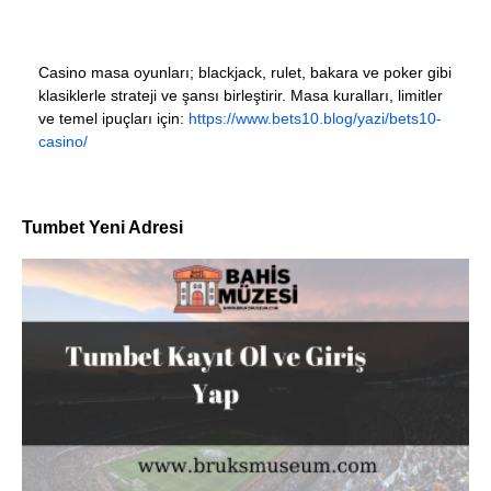
Casino masa oyunları; blackjack, rulet, bakara ve poker gibi
klasiklerle strateji ve şansı birleştirir. Masa kuralları, limitler
ve temel ipuçları için:
https://www.bets10.blog/yazi/bets10-
casino/
Tumbet Yeni Adresi