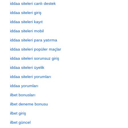
iddaa siteleri canlı destek
iddaa siteleri giriş
iddaa siteleri kayıt
iddaa siteleri mobil
iddaa siteleri para yatırma
iddaa siteleri popüler maçlar
iddaa siteleri sorunsuz giriş
iddaa siteleri üyelik
iddaa siteleri yorumları
iddaa yorumları
ilbet bonusları
ilbet deneme bonusu
ilbet giriş
ilbet güncel