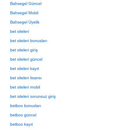
Bahsegel Güncel
Bahsegel Mobil
Bahsegel Üyelik
bet siteleri
bet siteleri bonusları
bet siteleri giriş
bet siteleri güncel
bet siteleri kayıt
bet siteleri lisansı
bet siteleri mobil
bet siteleri sorunsuz giriş
betboo bonusları
betboo güncel
betboo kayıt