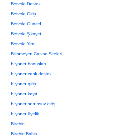
Betvole Destek
Betvole Giriş
Betvole Güncel
Betvole Şikayet
Betvole Yeni
Bilinmeyen Casino Siteleri
bilyoner bonusları
bilyoner canlı destek
bilyoner giriş
bilyoner kayıt
bilyoner sorunsuz giriş
bilyoner üyelik
Birebin
Birebin Bahis