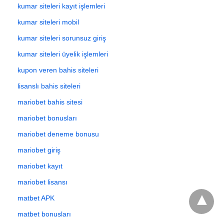
kumar siteleri kayıt işlemleri
kumar siteleri mobil
kumar siteleri sorunsuz giriş
kumar siteleri üyelik işlemleri
kupon veren bahis siteleri
lisanslı bahis siteleri
mariobet bahis sitesi
mariobet bonusları
mariobet deneme bonusu
mariobet giriş
mariobet kayıt
mariobet lisansı
matbet APK
matbet bonusları