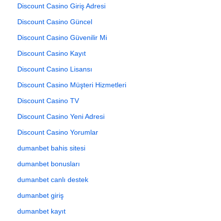
Discount Casino Giriş Adresi
Discount Casino Güncel
Discount Casino Güvenilir Mi
Discount Casino Kayıt
Discount Casino Lisansı
Discount Casino Müşteri Hizmetleri
Discount Casino TV
Discount Casino Yeni Adresi
Discount Casino Yorumlar
dumanbet bahis sitesi
dumanbet bonusları
dumanbet canlı destek
dumanbet giriş
dumanbet kayıt