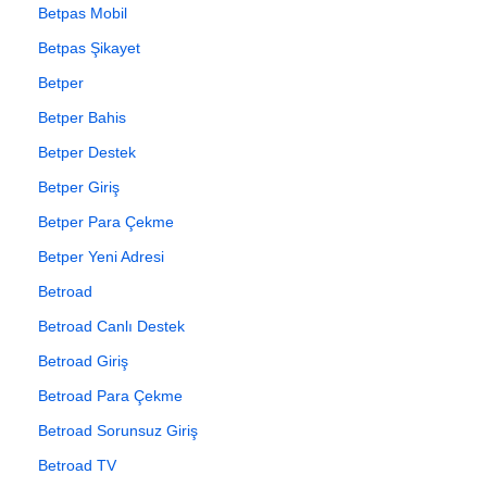
Betpas Mobil
Betpas Şikayet
Betper
Betper Bahis
Betper Destek
Betper Giriş
Betper Para Çekme
Betper Yeni Adresi
Betroad
Betroad Canlı Destek
Betroad Giriş
Betroad Para Çekme
Betroad Sorunsuz Giriş
Betroad TV