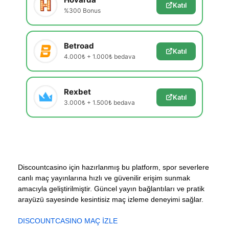
Katıl
%300 Bonus
Betroad
Katıl
4.000₺ + 1.000₺ bedava
Rexbet
Katıl
3.000₺ + 1.500₺ bedava
Discountcasino için hazırlanmış bu platform, spor severlere
canlı maç yayınlarına hızlı ve güvenilir erişim sunmak
amacıyla geliştirilmiştir. Güncel yayın bağlantıları ve pratik
arayüzü sayesinde kesintisiz maç izleme deneyimi sağlar.
DISCOUNTCASINO MAÇ İZLE