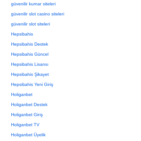
güvenilir kumar siteleri
güvenilir slot casino siteleri
güvenilir slot siteleri
Hepsibahis
Hepsibahis Destek
Hepsibahis Güncel
Hepsibahis Lisansı
Hepsibahis Şikayet
Hepsibahis Yeni Giriş
Holiganbet
Holiganbet Destek
Holiganbet Giriş
Holiganbet TV
Holiganbet Üyelik