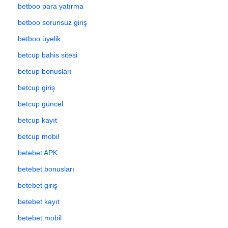
betboo para yatırma
betboo sorunsuz giriş
betboo üyelik
betcup bahis sitesi
betcup bonusları
betcup giriş
betcup güncel
betcup kayıt
betcup mobil
betebet APK
betebet bonusları
betebet giriş
betebet kayıt
betebet mobil