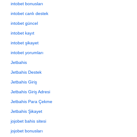
intobet bonusları
intobet canlı destek
intobet güncel
intobet kayıt
intobet şikayet
intobet yorumları
Jetbahis
Jetbahis Destek
Jetbahis Giriş
Jetbahis Giriş Adresi
Jetbahis Para Çekme
Jetbahis Şikayet
jojobet bahis sitesi
jojobet bonusları