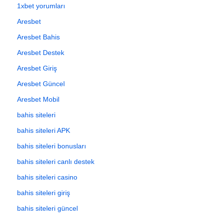
1xbet yorumları
Aresbet
Aresbet Bahis
Aresbet Destek
Aresbet Giriş
Aresbet Güncel
Aresbet Mobil
bahis siteleri
bahis siteleri APK
bahis siteleri bonusları
bahis siteleri canlı destek
bahis siteleri casino
bahis siteleri giriş
bahis siteleri güncel