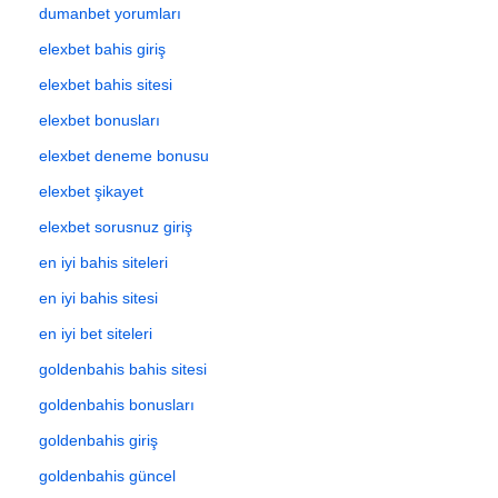
dumanbet yorumları
elexbet bahis giriş
elexbet bahis sitesi
elexbet bonusları
elexbet deneme bonusu
elexbet şikayet
elexbet sorusnuz giriş
en iyi bahis siteleri
en iyi bahis sitesi
en iyi bet siteleri
goldenbahis bahis sitesi
goldenbahis bonusları
goldenbahis giriş
goldenbahis güncel