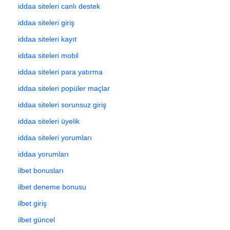
iddaa siteleri canlı destek
iddaa siteleri giriş
iddaa siteleri kayıt
iddaa siteleri mobil
iddaa siteleri para yatırma
iddaa siteleri popüler maçlar
iddaa siteleri sorunsuz giriş
iddaa siteleri üyelik
iddaa siteleri yorumları
iddaa yorumları
ilbet bonusları
ilbet deneme bonusu
ilbet giriş
ilbet güncel