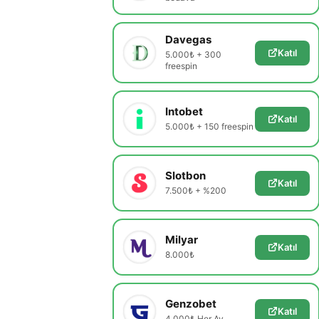
Davegas
Katıl
5.000₺ + 300
freespin
Intobet
Katıl
5.000₺ + 150 freespin
Slotbon
Katıl
7.500₺ + %200
Milyar
Katıl
8.000₺
Genzobet
Katıl
4.000₺ Her Ay