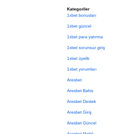
Kategoriler
1xbet bonusları
1xbet güncel
1xbet para yatırma
1xbet sorunsuz giriş
1xbet üyelik
1xbet yorumları
Aresbet
Aresbet Bahis
Aresbet Destek
Aresbet Giriş
Aresbet Güncel
Aresbet Mobil