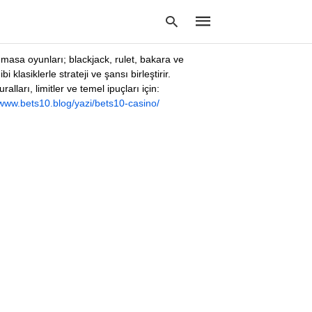
masa oyunları; blackjack, rulet, bakara ve
bi klasiklerle strateji ve şansı birleştirir.
alları, limitler ve temel ipuçları için:
/www.bets10.blog/yazi/bets10-casino/
Type
your
search
query
and
hit
enter: