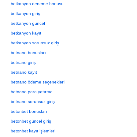
betkanyon deneme bonusu
betkanyon giriş
betkanyon güncel
betkanyon kayıt
betkanyon sorunsuz giriş
betnano bonusları
betnano giriş
betnano kayıt
betnano ödeme seçenekleri
betnano para yatırma
betnano sorunsuz giriş
betonbet bonusları
betonbet güncel giriş
betonbet kayıt işlemleri