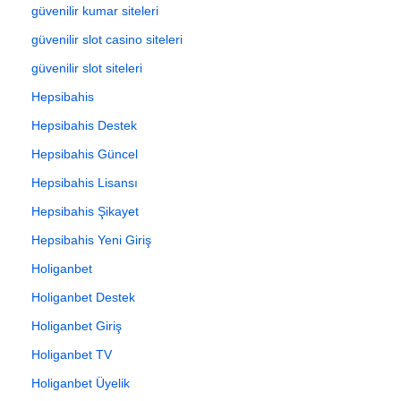
güvenilir kumar siteleri
güvenilir slot casino siteleri
güvenilir slot siteleri
Hepsibahis
Hepsibahis Destek
Hepsibahis Güncel
Hepsibahis Lisansı
Hepsibahis Şikayet
Hepsibahis Yeni Giriş
Holiganbet
Holiganbet Destek
Holiganbet Giriş
Holiganbet TV
Holiganbet Üyelik