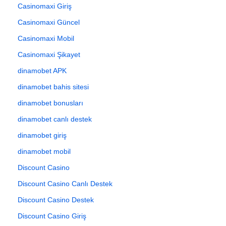
Casinomaxi Giriş
Casinomaxi Güncel
Casinomaxi Mobil
Casinomaxi Şikayet
dinamobet APK
dinamobet bahis sitesi
dinamobet bonusları
dinamobet canlı destek
dinamobet giriş
dinamobet mobil
Discount Casino
Discount Casino Canlı Destek
Discount Casino Destek
Discount Casino Giriş