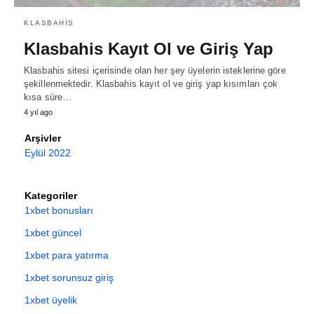
KLASBAHIS
Klasbahis Kayıt Ol ve Giriş Yap
Klasbahis sitesi içerisinde olan her şey üyelerin isteklerine göre
şekillenmektedir. Klasbahis kayıt ol ve giriş yap kısımları çok
kısa süre…
4 yıl ago
Arşivler
Eylül 2022
Kategoriler
1xbet bonusları
1xbet güncel
1xbet para yatırma
1xbet sorunsuz giriş
1xbet üyelik