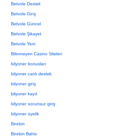
Betvole Destek
Betvole Giriş
Betvole Güncel
Betvole Şikayet
Betvole Yeni
Bilinmeyen Casino Siteleri
bilyoner bonusları
bilyoner canlı destek
bilyoner giriş
bilyoner kayıt
bilyoner sorunsuz giriş
bilyoner üyelik
Birebin
Birebin Bahis