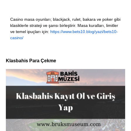
Casino masa oyunları; blackjack, rulet, bakara ve poker gibi
klasiklerle strateji ve şansı birleştirir. Masa kuralları, limitler
ve temel ipuçları için:
https://www.bets10.blog/yazi/bets10-
casino/
Klasbahis Para Çekme