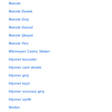
Betvole
Betvole Destek
Betvole Giriş
Betvole Güncel
Betvole Şikayet
Betvole Yeni
Bilinmeyen Casino Siteleri
bilyoner bonusları
bilyoner canlı destek
bilyoner giriş
bilyoner kayıt
bilyoner sorunsuz giriş
bilyoner üyelik
Birebin