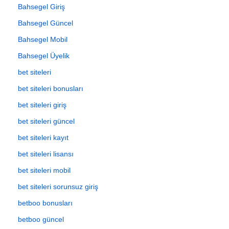
Bahsegel Giriş
Bahsegel Güncel
Bahsegel Mobil
Bahsegel Üyelik
bet siteleri
bet siteleri bonusları
bet siteleri giriş
bet siteleri güncel
bet siteleri kayıt
bet siteleri lisansı
bet siteleri mobil
bet siteleri sorunsuz giriş
betboo bonusları
betboo güncel