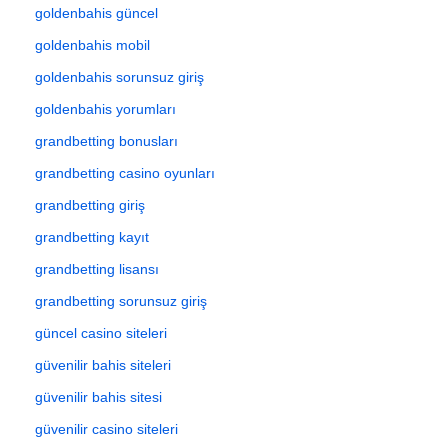
goldenbahis güncel
goldenbahis mobil
goldenbahis sorunsuz giriş
goldenbahis yorumları
grandbetting bonusları
grandbetting casino oyunları
grandbetting giriş
grandbetting kayıt
grandbetting lisansı
grandbetting sorunsuz giriş
güncel casino siteleri
güvenilir bahis siteleri
güvenilir bahis sitesi
güvenilir casino siteleri