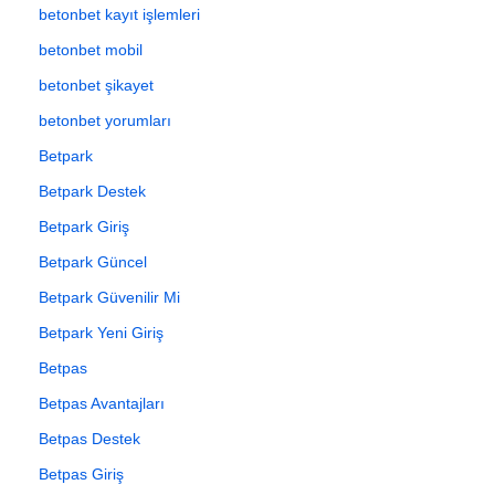
betonbet kayıt işlemleri
betonbet mobil
betonbet şikayet
betonbet yorumları
Betpark
Betpark Destek
Betpark Giriş
Betpark Güncel
Betpark Güvenilir Mi
Betpark Yeni Giriş
Betpas
Betpas Avantajları
Betpas Destek
Betpas Giriş