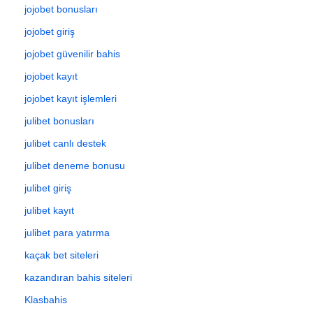
jojobet bonusları
jojobet giriş
jojobet güvenilir bahis
jojobet kayıt
jojobet kayıt işlemleri
julibet bonusları
julibet canlı destek
julibet deneme bonusu
julibet giriş
julibet kayıt
julibet para yatırma
kaçak bet siteleri
kazandıran bahis siteleri
Klasbahis