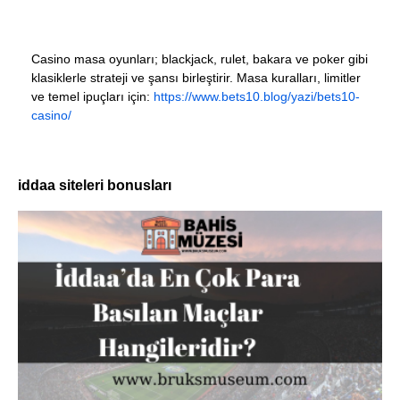
Casino masa oyunları; blackjack, rulet, bakara ve poker gibi
klasiklerle strateji ve şansı birleştirir. Masa kuralları, limitler
ve temel ipuçları için:
https://www.bets10.blog/yazi/bets10-
casino/
iddaa siteleri bonusları