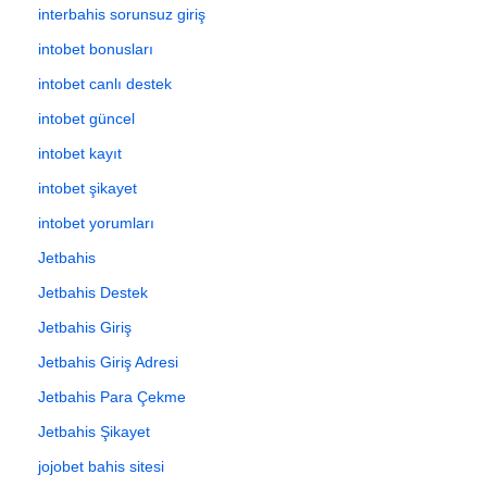
interbahis sorunsuz giriş
intobet bonusları
intobet canlı destek
intobet güncel
intobet kayıt
intobet şikayet
intobet yorumları
Jetbahis
Jetbahis Destek
Jetbahis Giriş
Jetbahis Giriş Adresi
Jetbahis Para Çekme
Jetbahis Şikayet
jojobet bahis sitesi