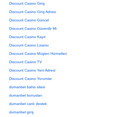
Discount Casino Giriş
Discount Casino Giriş Adresi
Discount Casino Güncel
Discount Casino Güvenilir Mi
Discount Casino Kayıt
Discount Casino Lisansı
Discount Casino Müşteri Hizmetleri
Discount Casino TV
Discount Casino Yeni Adresi
Discount Casino Yorumlar
dumanbet bahis sitesi
dumanbet bonusları
dumanbet canlı destek
dumanbet giriş