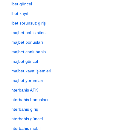
ilbet güncel
ilbet kayıt
ilbet sorunsuz giriş
imajbet bahis sitesi
imajbet bonusları
imajbet canlı bahis
imajbet güncel
imajbet kayıt işlemleri
imajbet yorumları
interbahis APK
interbahis bonusları
interbahis giriş
interbahis güncel
interbahis mobil