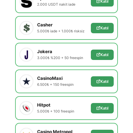
Katıl
2.000 USDT nakit iade
Casher
Katıl
5.000₺ iade + 1.000₺ risksiz
Jokera
Katıl
3.000₺ %200 + 50 freespin
CasinoMaxi
Katıl
6.500₺ + 150 freespin
Hitpot
Katıl
5.000₺ + 100 freespin
Casino Metropol