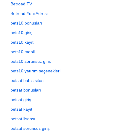
Betroad TV
Betroad Yeni Adresi
bets10 bonusları
bets10 giriş
bets10 kayıt
bets10 mobil
bets10 sorunsuz giriş
bets10 yatırım seçenekleri
betsat bahis sitesi
betsat bonusları
betsat giriş
betsat kayıt
betsat lisansı
betsat sorunsuz giriş