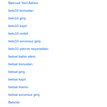
Betroad Yeni Adresi
bets10 bonusları
bets10 giriş
bets10 kayıt
bets10 mobil
bets10 sorunsuz giriş
bets10 yatırım seçenekleri
betsat bahis sitesi
betsat bonusları
betsat giriş
betsat kayıt
betsat lisansı
betsat sorunsuz giriş
Betvole