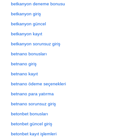
betkanyon deneme bonusu
betkanyon giriş
betkanyon güncel
betkanyon kayıt
betkanyon sorunsuz giriş
betnano bonusları
betnano giriş
betnano kayıt
betnano ödeme seçenekleri
betnano para yatırma
betnano sorunsuz giriş
betonbet bonusları
betonbet güncel giriş
betonbet kayıt işlemleri