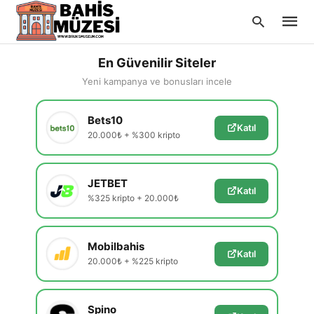
En Güvenilir Siteler
Yeni kampanya ve bonusları incele
Type
Bets10
your
Katıl
searc
20.000₺ + %300 kripto
query
and
hit
enter:
JETBET
Katıl
%325 kripto + 20.000₺
Mobilbahis
Katıl
20.000₺ + %225 kripto
Spino