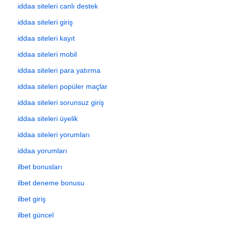
iddaa siteleri canlı destek
iddaa siteleri giriş
iddaa siteleri kayıt
iddaa siteleri mobil
iddaa siteleri para yatırma
iddaa siteleri popüler maçlar
iddaa siteleri sorunsuz giriş
iddaa siteleri üyelik
iddaa siteleri yorumları
iddaa yorumları
ilbet bonusları
ilbet deneme bonusu
ilbet giriş
ilbet güncel