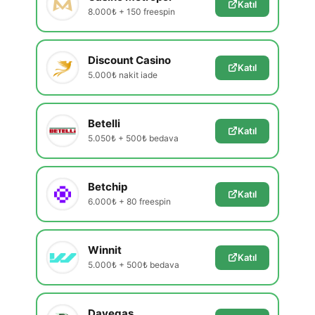
Katıl
8.000₺ + 150 freespin
Discount Casino
Katıl
5.000₺ nakit iade
Betelli
Katıl
5.050₺ + 500₺ bedava
Betchip
Katıl
6.000₺ + 80 freespin
Winnit
Katıl
5.000₺ + 500₺ bedava
Davegas