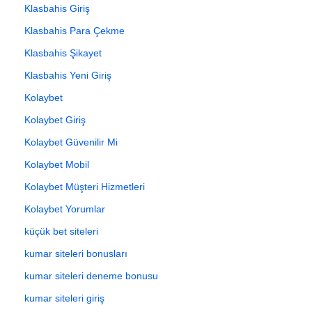
Klasbahis Giriş
Klasbahis Para Çekme
Klasbahis Şikayet
Klasbahis Yeni Giriş
Kolaybet
Kolaybet Giriş
Kolaybet Güvenilir Mi
Kolaybet Mobil
Kolaybet Müşteri Hizmetleri
Kolaybet Yorumlar
küçük bet siteleri
kumar siteleri bonusları
kumar siteleri deneme bonusu
kumar siteleri giriş