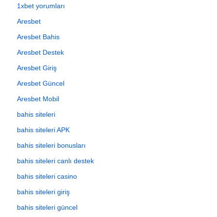
1xbet yorumları
Aresbet
Aresbet Bahis
Aresbet Destek
Aresbet Giriş
Aresbet Güncel
Aresbet Mobil
bahis siteleri
bahis siteleri APK
bahis siteleri bonusları
bahis siteleri canlı destek
bahis siteleri casino
bahis siteleri giriş
bahis siteleri güncel