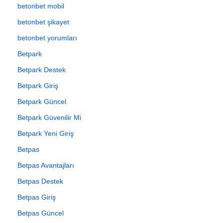
betonbet mobil
betonbet şikayet
betonbet yorumları
Betpark
Betpark Destek
Betpark Giriş
Betpark Güncel
Betpark Güvenilir Mi
Betpark Yeni Giriş
Betpas
Betpas Avantajları
Betpas Destek
Betpas Giriş
Betpas Güncel