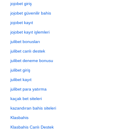
jojobet giriş
jojobet güvenilir bahis
jojobet kayıt
jojobet kayıt işlemleri
julibet bonusları
julibet canlı destek
julibet deneme bonusu
julibet giriş
julibet kayıt
julibet para yatırma
kaçak bet siteleri
kazandıran bahis siteleri
Klasbahis
Klasbahis Canlı Destek