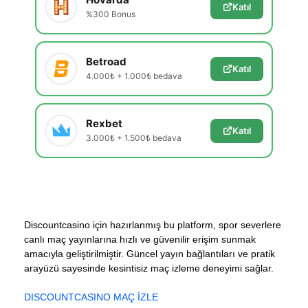
Katıl
%300 Bonus
Betroad
Katıl
4.000₺ + 1.000₺ bedava
Rexbet
Katıl
3.000₺ + 1.500₺ bedava
Discountcasino için hazırlanmış bu platform, spor severlere
canlı maç yayınlarına hızlı ve güvenilir erişim sunmak
amacıyla geliştirilmiştir. Güncel yayın bağlantıları ve pratik
arayüzü sayesinde kesintisiz maç izleme deneyimi sağlar.
DISCOUNTCASINO MAÇ İZLE