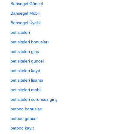
Bahsegel Güncel
Bahsegel Mobil
Bahsegel Üyelik
bet siteleri
bet siteleri bonusları
bet siteleri giriş
bet siteleri güncel
bet siteleri kayıt
bet siteleri lisansı
bet siteleri mobil
bet siteleri sorunsuz giriş
betboo bonusları
betboo güncel
betboo kayıt