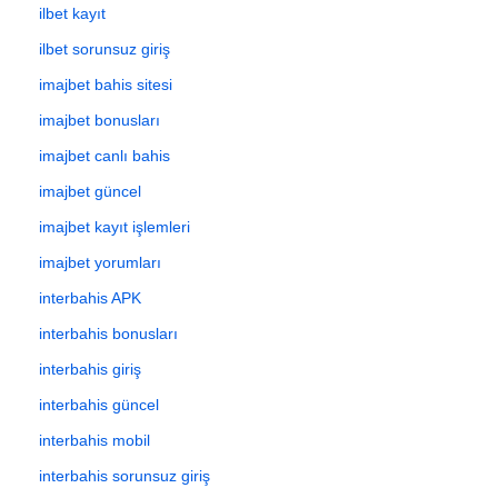
ilbet kayıt
ilbet sorunsuz giriş
imajbet bahis sitesi
imajbet bonusları
imajbet canlı bahis
imajbet güncel
imajbet kayıt işlemleri
imajbet yorumları
interbahis APK
interbahis bonusları
interbahis giriş
interbahis güncel
interbahis mobil
interbahis sorunsuz giriş