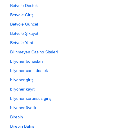
Betvole Destek
Betvole Giriş
Betvole Güncel
Betvole Şikayet
Betvole Yeni
Bilinmeyen Casino Siteleri
bilyoner bonusları
bilyoner canlı destek
bilyoner giriş
bilyoner kayıt
bilyoner sorunsuz giriş
bilyoner üyelik
Birebin
Birebin Bahis