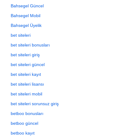
Bahsegel Güncel
Bahsegel Mobil
Bahsegel Üyelik
bet siteleri
bet siteleri bonusları
bet siteleri giriş
bet siteleri güncel
bet siteleri kayıt
bet siteleri lisansı
bet siteleri mobil
bet siteleri sorunsuz giriş
betboo bonusları
betboo güncel
betboo kayıt