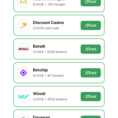
Katıl
8.000₺ + 150 freespin
Discount Casino
Katıl
5.000₺ nakit iade
Betelli
Katıl
5.050₺ + 500₺ bedava
Betchip
Katıl
6.000₺ + 80 freespin
Winnit
Katıl
5.000₺ + 500₺ bedava
Davegas