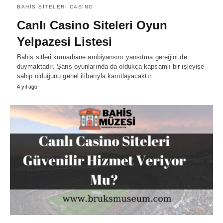
BAHIS SITELERI CASINO
Canlı Casino Siteleri Oyun
Yelpazesi Listesi
Bahis sitleri kumarhane ambiyansını yansıtma gereğini de
duymaktadır. Şans oyunlarında da oldukça kapsamlı bir işleyişe
sahip olduğunu genel itibarıyla kanıtlayacaktır.…
4 yıl ago