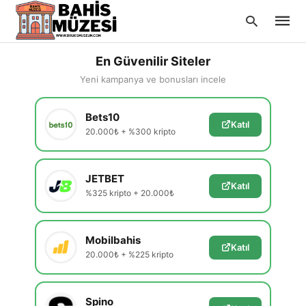
En Güvenilir Siteler
Yeni kampanya ve bonusları incele
Type
Bets10
your
Katıl
searc
20.000₺ + %300 kripto
query
and
hit
enter:
JETBET
Katıl
%325 kripto + 20.000₺
Mobilbahis
Katıl
20.000₺ + %225 kripto
Spino