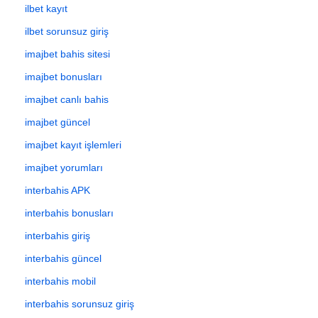
ilbet kayıt
ilbet sorunsuz giriş
imajbet bahis sitesi
imajbet bonusları
imajbet canlı bahis
imajbet güncel
imajbet kayıt işlemleri
imajbet yorumları
interbahis APK
interbahis bonusları
interbahis giriş
interbahis güncel
interbahis mobil
interbahis sorunsuz giriş