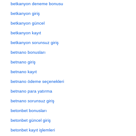
betkanyon deneme bonusu
betkanyon giriş
betkanyon güncel
betkanyon kayıt
betkanyon sorunsuz giriş
betnano bonusları
betnano giriş
betnano kayıt
betnano ödeme seçenekleri
betnano para yatırma
betnano sorunsuz giriş
betonbet bonusları
betonbet güncel giriş
betonbet kayıt işlemleri