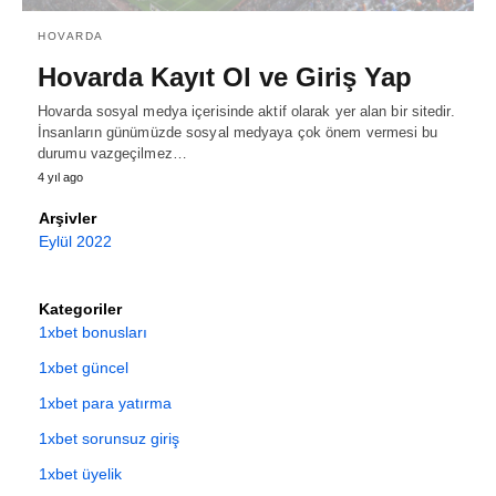
HOVARDA
Hovarda Kayıt Ol ve Giriş Yap
Hovarda sosyal medya içerisinde aktif olarak yer alan bir sitedir.
İnsanların günümüzde sosyal medyaya çok önem vermesi bu
durumu vazgeçilmez…
4 yıl ago
Arşivler
Eylül 2022
Kategoriler
1xbet bonusları
1xbet güncel
1xbet para yatırma
1xbet sorunsuz giriş
1xbet üyelik