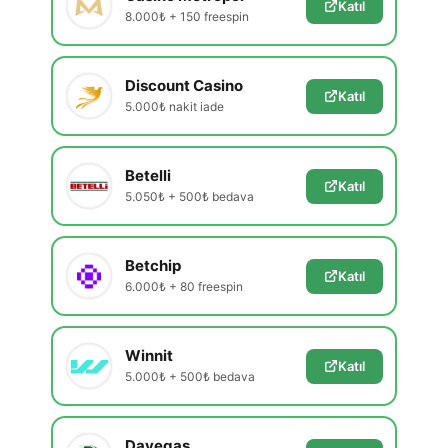
Katıl
8.000₺ + 150 freespin
Discount Casino
Katıl
5.000₺ nakit iade
Betelli
Katıl
5.050₺ + 500₺ bedava
Betchip
Katıl
6.000₺ + 80 freespin
Winnit
Katıl
5.000₺ + 500₺ bedava
Davegas