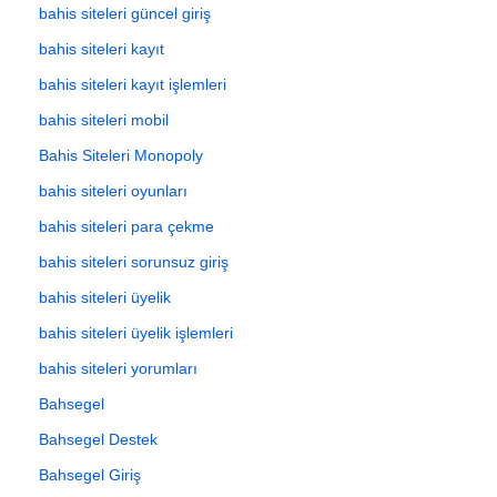
bahis siteleri güncel giriş
bahis siteleri kayıt
bahis siteleri kayıt işlemleri
bahis siteleri mobil
Bahis Siteleri Monopoly
bahis siteleri oyunları
bahis siteleri para çekme
bahis siteleri sorunsuz giriş
bahis siteleri üyelik
bahis siteleri üyelik işlemleri
bahis siteleri yorumları
Bahsegel
Bahsegel Destek
Bahsegel Giriş