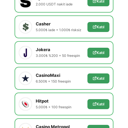
Katıl
2.000 USDT nakit iade
Casher
Katıl
5.000₺ iade + 1.000₺ risksiz
Jokera
Katıl
3.000₺ %200 + 50 freespin
CasinoMaxi
Katıl
6.500₺ + 150 freespin
Hitpot
Katıl
5.000₺ + 100 freespin
Casino Metropol