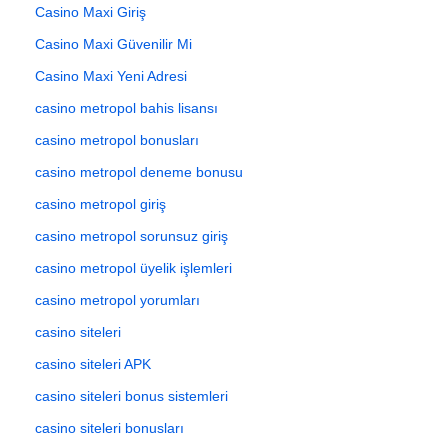
Casino Maxi Giriş
Casino Maxi Güvenilir Mi
Casino Maxi Yeni Adresi
casino metropol bahis lisansı
casino metropol bonusları
casino metropol deneme bonusu
casino metropol giriş
casino metropol sorunsuz giriş
casino metropol üyelik işlemleri
casino metropol yorumları
casino siteleri
casino siteleri APK
casino siteleri bonus sistemleri
casino siteleri bonusları