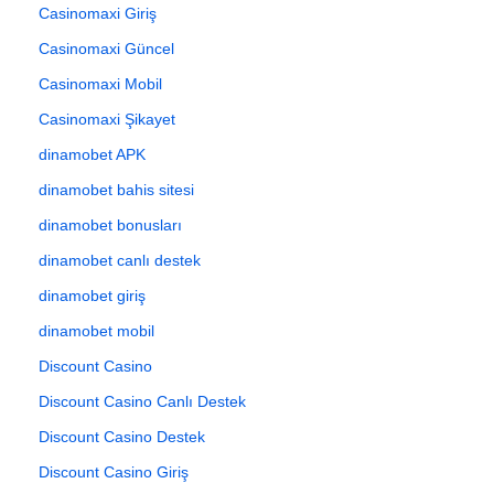
Casinomaxi Giriş
Casinomaxi Güncel
Casinomaxi Mobil
Casinomaxi Şikayet
dinamobet APK
dinamobet bahis sitesi
dinamobet bonusları
dinamobet canlı destek
dinamobet giriş
dinamobet mobil
Discount Casino
Discount Casino Canlı Destek
Discount Casino Destek
Discount Casino Giriş