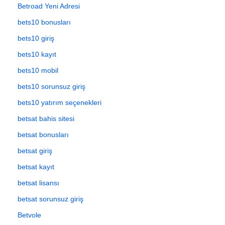
Betroad Yeni Adresi
bets10 bonusları
bets10 giriş
bets10 kayıt
bets10 mobil
bets10 sorunsuz giriş
bets10 yatırım seçenekleri
betsat bahis sitesi
betsat bonusları
betsat giriş
betsat kayıt
betsat lisansı
betsat sorunsuz giriş
Betvole