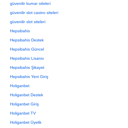
güvenilir kumar siteleri
güvenilir slot casino siteleri
güvenilir slot siteleri
Hepsibahis
Hepsibahis Destek
Hepsibahis Güncel
Hepsibahis Lisansı
Hepsibahis Şikayet
Hepsibahis Yeni Giriş
Holiganbet
Holiganbet Destek
Holiganbet Giriş
Holiganbet TV
Holiganbet Üyelik