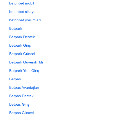
betonbet mobil
betonbet şikayet
betonbet yorumları
Betpark
Betpark Destek
Betpark Giriş
Betpark Güncel
Betpark Güvenilir Mi
Betpark Yeni Giriş
Betpas
Betpas Avantajları
Betpas Destek
Betpas Giriş
Betpas Güncel