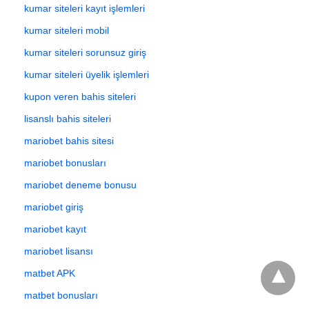
kumar siteleri kayıt işlemleri
kumar siteleri mobil
kumar siteleri sorunsuz giriş
kumar siteleri üyelik işlemleri
kupon veren bahis siteleri
lisanslı bahis siteleri
mariobet bahis sitesi
mariobet bonusları
mariobet deneme bonusu
mariobet giriş
mariobet kayıt
mariobet lisansı
matbet APK
matbet bonusları