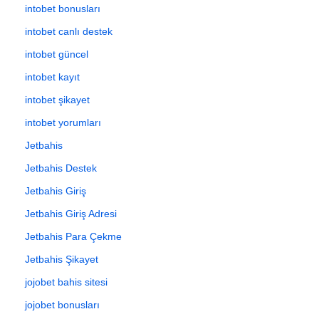
intobet bonusları
intobet canlı destek
intobet güncel
intobet kayıt
intobet şikayet
intobet yorumları
Jetbahis
Jetbahis Destek
Jetbahis Giriş
Jetbahis Giriş Adresi
Jetbahis Para Çekme
Jetbahis Şikayet
jojobet bahis sitesi
jojobet bonusları