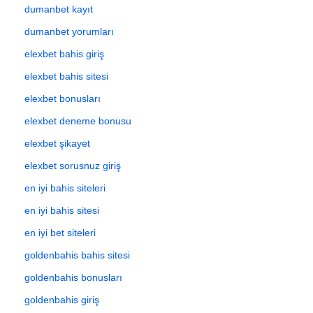
dumanbet kayıt
dumanbet yorumları
elexbet bahis giriş
elexbet bahis sitesi
elexbet bonusları
elexbet deneme bonusu
elexbet şikayet
elexbet sorusnuz giriş
en iyi bahis siteleri
en iyi bahis sitesi
en iyi bet siteleri
goldenbahis bahis sitesi
goldenbahis bonusları
goldenbahis giriş