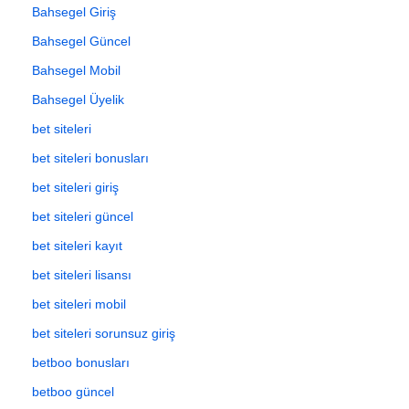
Bahsegel Giriş
Bahsegel Güncel
Bahsegel Mobil
Bahsegel Üyelik
bet siteleri
bet siteleri bonusları
bet siteleri giriş
bet siteleri güncel
bet siteleri kayıt
bet siteleri lisansı
bet siteleri mobil
bet siteleri sorunsuz giriş
betboo bonusları
betboo güncel