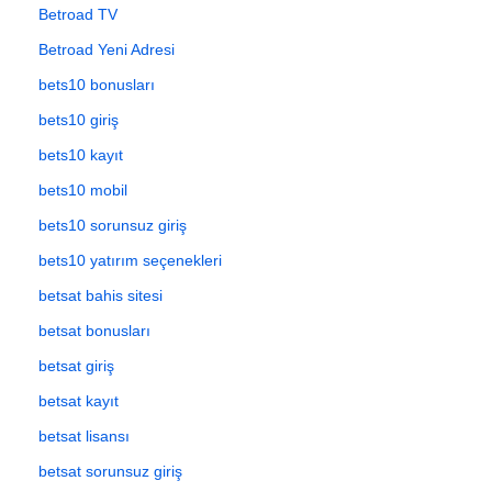
Betroad TV
Betroad Yeni Adresi
bets10 bonusları
bets10 giriş
bets10 kayıt
bets10 mobil
bets10 sorunsuz giriş
bets10 yatırım seçenekleri
betsat bahis sitesi
betsat bonusları
betsat giriş
betsat kayıt
betsat lisansı
betsat sorunsuz giriş