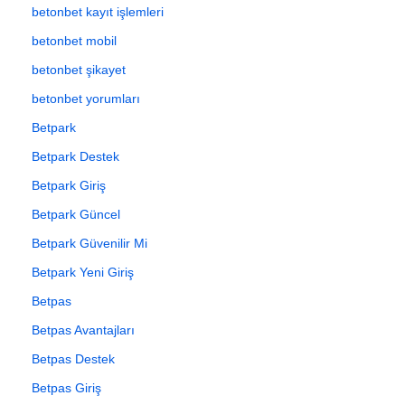
betonbet kayıt işlemleri
betonbet mobil
betonbet şikayet
betonbet yorumları
Betpark
Betpark Destek
Betpark Giriş
Betpark Güncel
Betpark Güvenilir Mi
Betpark Yeni Giriş
Betpas
Betpas Avantajları
Betpas Destek
Betpas Giriş