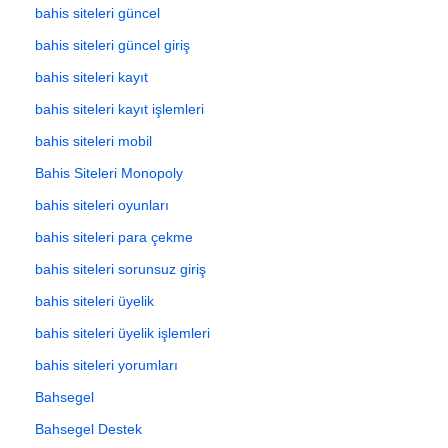
bahis siteleri güncel
bahis siteleri güncel giriş
bahis siteleri kayıt
bahis siteleri kayıt işlemleri
bahis siteleri mobil
Bahis Siteleri Monopoly
bahis siteleri oyunları
bahis siteleri para çekme
bahis siteleri sorunsuz giriş
bahis siteleri üyelik
bahis siteleri üyelik işlemleri
bahis siteleri yorumları
Bahsegel
Bahsegel Destek