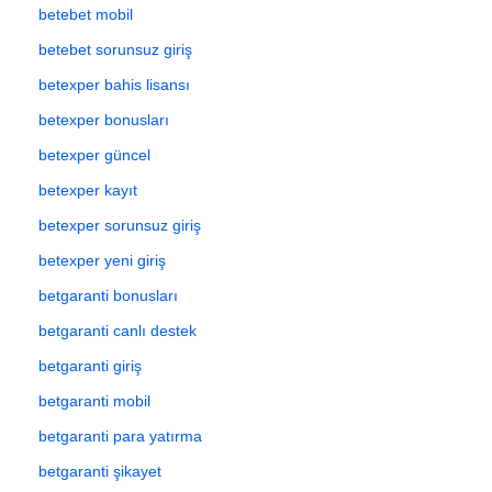
betebet mobil
betebet sorunsuz giriş
betexper bahis lisansı
betexper bonusları
betexper güncel
betexper kayıt
betexper sorunsuz giriş
betexper yeni giriş
betgaranti bonusları
betgaranti canlı destek
betgaranti giriş
betgaranti mobil
betgaranti para yatırma
betgaranti şikayet