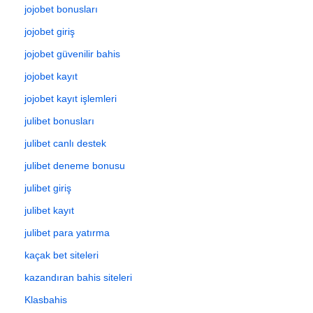
jojobet bonusları
jojobet giriş
jojobet güvenilir bahis
jojobet kayıt
jojobet kayıt işlemleri
julibet bonusları
julibet canlı destek
julibet deneme bonusu
julibet giriş
julibet kayıt
julibet para yatırma
kaçak bet siteleri
kazandıran bahis siteleri
Klasbahis