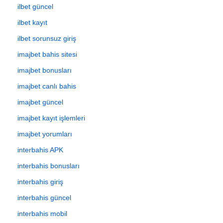
ilbet güncel
ilbet kayıt
ilbet sorunsuz giriş
imajbet bahis sitesi
imajbet bonusları
imajbet canlı bahis
imajbet güncel
imajbet kayıt işlemleri
imajbet yorumları
interbahis APK
interbahis bonusları
interbahis giriş
interbahis güncel
interbahis mobil