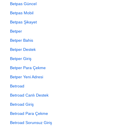
Betpas Güncel
Betpas Mobil
Betpas Şikayet
Betper
Betper Bahis
Betper Destek
Betper Giriş
Betper Para Çekme
Betper Yeni Adresi
Betroad
Betroad Canlı Destek
Betroad Giriş
Betroad Para Çekme
Betroad Sorunsuz Giriş