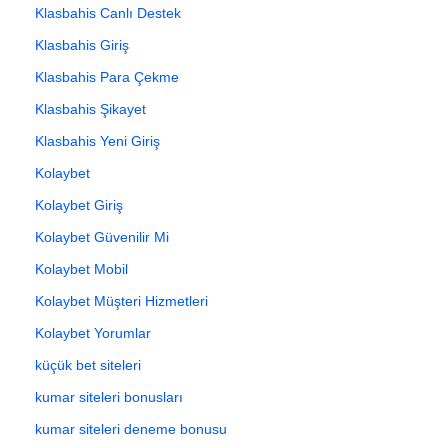
Klasbahis Canlı Destek
Klasbahis Giriş
Klasbahis Para Çekme
Klasbahis Şikayet
Klasbahis Yeni Giriş
Kolaybet
Kolaybet Giriş
Kolaybet Güvenilir Mi
Kolaybet Mobil
Kolaybet Müşteri Hizmetleri
Kolaybet Yorumlar
küçük bet siteleri
kumar siteleri bonusları
kumar siteleri deneme bonusu