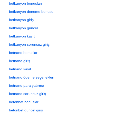
betkanyon bonusları
betkanyon deneme bonusu
betkanyon giriş
betkanyon güncel
betkanyon kayıt
betkanyon sorunsuz giriş
betnano bonusları
betnano giriş
betnano kayıt
betnano ödeme seçenekleri
betnano para yatırma
betnano sorunsuz giriş
betonbet bonusları
betonbet güncel giriş