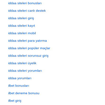
iddaa siteleri bonusları
iddaa siteleri canlı destek
iddaa siteleri giriş
iddaa siteleri kayıt
iddaa siteleri mobil
iddaa siteleri para yatırma
iddaa siteleri popüler maçlar
iddaa siteleri sorunsuz giriş
iddaa siteleri üyelik
iddaa siteleri yorumları
iddaa yorumları
ilbet bonusları
ilbet deneme bonusu
ilbet giriş