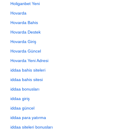
Holiganbet Yeni
Hovarda
Hovarda Bahis
Hovarda Destek
Hovarda Giriş
Hovarda Güncel
Hovarda Yeni Adresi
iddaa bahis siteleri
iddaa bahis sitesi
iddaa bonusları
iddaa giriş
iddaa güncel
iddaa para yatırma
iddaa siteleri bonusları