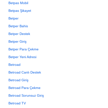
Betpas Mobil
Betpas Şikayet
Betper
Betper Bahis
Betper Destek
Betper Giriş
Betper Para Çekme
Betper Yeni Adresi
Betroad
Betroad Canlı Destek
Betroad Giriş
Betroad Para Çekme
Betroad Sorunsuz Giriş
Betroad TV