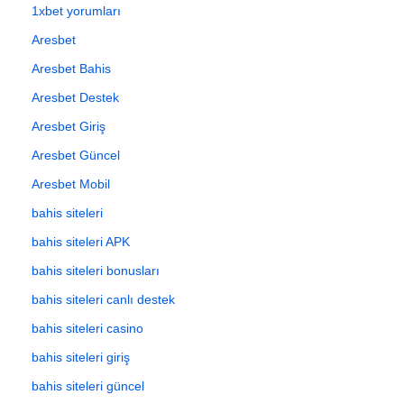
1xbet yorumları
Aresbet
Aresbet Bahis
Aresbet Destek
Aresbet Giriş
Aresbet Güncel
Aresbet Mobil
bahis siteleri
bahis siteleri APK
bahis siteleri bonusları
bahis siteleri canlı destek
bahis siteleri casino
bahis siteleri giriş
bahis siteleri güncel