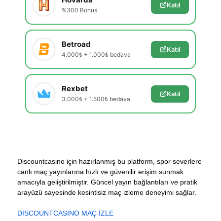
Katıl
%300 Bonus
Betroad
Katıl
4.000₺ + 1.000₺ bedava
Rexbet
Katıl
3.000₺ + 1.500₺ bedava
Discountcasino için hazırlanmış bu platform, spor severlere
canlı maç yayınlarına hızlı ve güvenilir erişim sunmak
amacıyla geliştirilmiştir. Güncel yayın bağlantıları ve pratik
arayüzü sayesinde kesintisiz maç izleme deneyimi sağlar.
DISCOUNTCASINO MAÇ İZLE