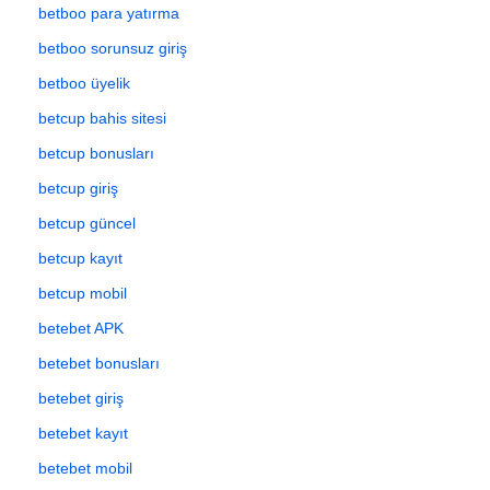
betboo para yatırma
betboo sorunsuz giriş
betboo üyelik
betcup bahis sitesi
betcup bonusları
betcup giriş
betcup güncel
betcup kayıt
betcup mobil
betebet APK
betebet bonusları
betebet giriş
betebet kayıt
betebet mobil