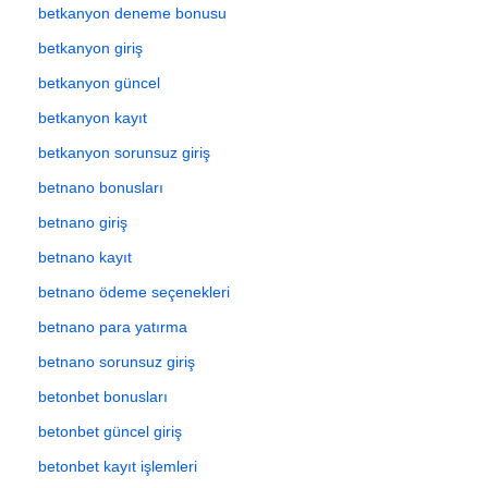
betkanyon deneme bonusu
betkanyon giriş
betkanyon güncel
betkanyon kayıt
betkanyon sorunsuz giriş
betnano bonusları
betnano giriş
betnano kayıt
betnano ödeme seçenekleri
betnano para yatırma
betnano sorunsuz giriş
betonbet bonusları
betonbet güncel giriş
betonbet kayıt işlemleri