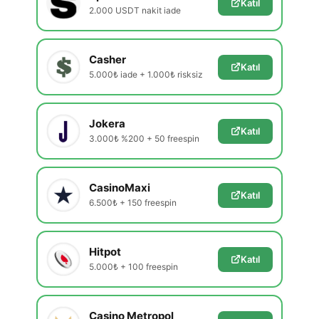
Katıl
2.000 USDT nakit iade
Casher
Katıl
5.000₺ iade + 1.000₺ risksiz
Jokera
Katıl
3.000₺ %200 + 50 freespin
CasinoMaxi
Katıl
6.500₺ + 150 freespin
Hitpot
Katıl
5.000₺ + 100 freespin
Casino Metropol