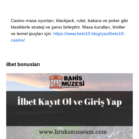
Casino masa oyunları; blackjack, rulet, bakara ve poker gibi
klasiklerle strateji ve şansı birleştirir. Masa kuralları, limitler
ve temel ipuçları için:
https://www.bets10.blog/yazi/bets10-
casino/
ilbet bonusları