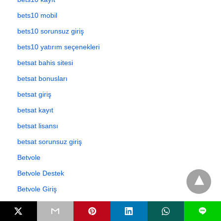
bets10 mobil
bets10 sorunsuz giriş
bets10 yatırım seçenekleri
betsat bahis sitesi
betsat bonusları
betsat giriş
betsat kayıt
betsat lisansı
betsat sorunsuz giriş
Betvole
Betvole Destek
Betvole Giriş
Betvole Güncel
L
Betvole Şikayet