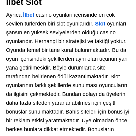
İlbet Slot
Ayrıca
İlbet
casino oyunları içerisinde en çok
sevilen türlerden biri slot oyunlarıdır.
Slot
oyunları
şansın en yüksek seviyelerden olduğu casino
oyunlarıdır. Herhangi bir stratejisi ve taktiği yoktur.
Oyunda temel bir tane kural bulunmaktadır. Bu da
oyun içerisindeki şekillerden aynı olan üçünün yan
yana getirilmesidir. Böyle durumlarda site
tarafından belirlenen ödül kazanılmaktadır. Slot
oyunlarının farklı şekillerde sunulması oyuncuların
da ilgisini çekmektedir. Bundan dolayı da üyelerin
daha fazla siteden yararlanabilmesi için çeşitli
bonuslar sunulmaktadır. Bahis siteleri için bonus iyi
bir reklam etkisi yaratmaktadır. Üye olmadan önce
herkes bunlara dikkat etmektedir. Bonusların