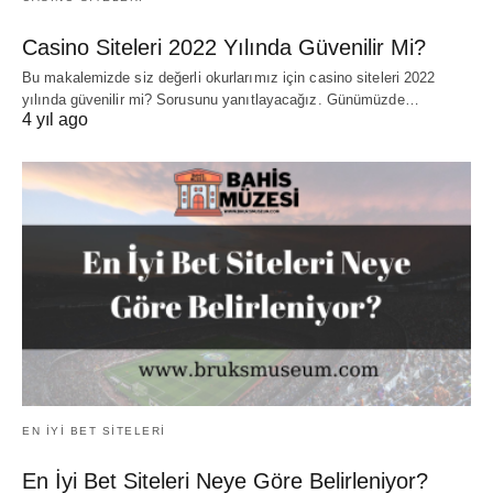
Casino Siteleri 2022 Yılında Güvenilir Mi?
Bu makalemizde siz değerli okurlarımız için casino siteleri 2022
yılında güvenilir mi? Sorusunu yanıtlayacağız. Günümüzde…
4 yıl ago
EN IYI BET SITELERI
En İyi Bet Siteleri Neye Göre Belirleniyor?