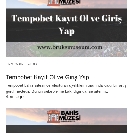
TEMPOBET GIRIŞ
Tempobet Kayıt Ol ve Giriş Yap
Tempobet bahis sitesinde oluşturan üyeliklerin oranında ciddi bir artış
görülmektedir. Bunun sebeplerine bakıldığında ise sitenin…
4 yıl ago