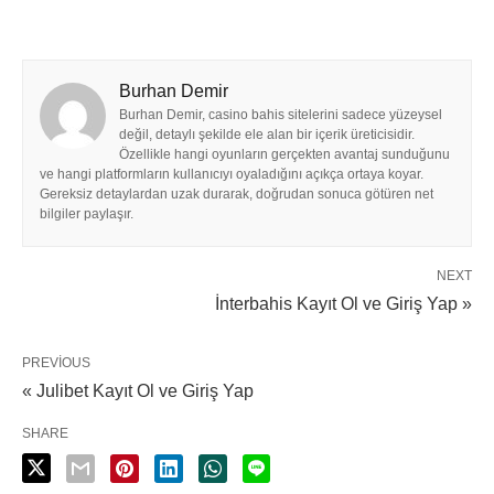
Burhan Demir
Burhan Demir, casino bahis sitelerini sadece yüzeysel
değil, detaylı şekilde ele alan bir içerik üreticisidir.
Özellikle hangi oyunların gerçekten avantaj sunduğunu
ve hangi platformların kullanıcıyı oyaladığını açıkça ortaya koyar.
Gereksiz detaylardan uzak durarak, doğrudan sonuca götüren net
bilgiler paylaşır.
NEXT
İnterbahis Kayıt Ol ve Giriş Yap »
PREVIOUS
« Julibet Kayıt Ol ve Giriş Yap
SHARE