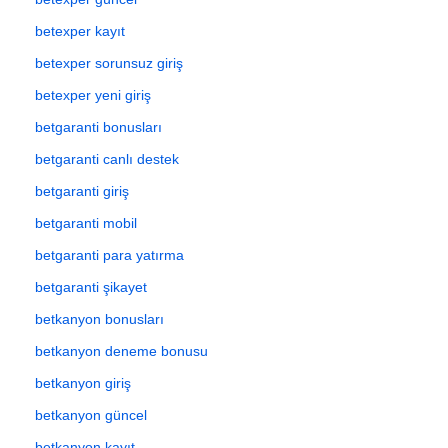
betexper kayıt
betexper sorunsuz giriş
betexper yeni giriş
betgaranti bonusları
betgaranti canlı destek
betgaranti giriş
betgaranti mobil
betgaranti para yatırma
betgaranti şikayet
betkanyon bonusları
betkanyon deneme bonusu
betkanyon giriş
betkanyon güncel
betkanyon kayıt