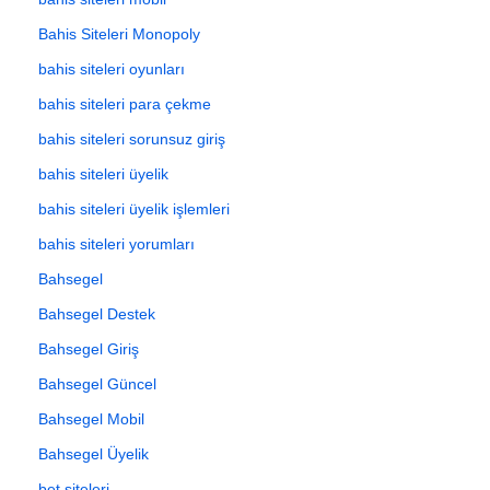
Bahis Siteleri Monopoly
bahis siteleri oyunları
bahis siteleri para çekme
bahis siteleri sorunsuz giriş
bahis siteleri üyelik
bahis siteleri üyelik işlemleri
bahis siteleri yorumları
Bahsegel
Bahsegel Destek
Bahsegel Giriş
Bahsegel Güncel
Bahsegel Mobil
Bahsegel Üyelik
bet siteleri