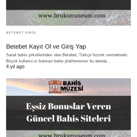
BETEBET GIRIŞ
Betebet Kayıt Ol ve Giriş Yap
Sanal bahis şirketlerinden olan Betebet, Türkçe hizmet vermektedir.
Birçok kullanıcısı bulunan bahis platformunun bu alanda…
4 yıl ago