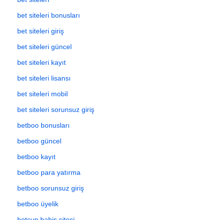
bet siteleri bonusları
bet siteleri giriş
bet siteleri güncel
bet siteleri kayıt
bet siteleri lisansı
bet siteleri mobil
bet siteleri sorunsuz giriş
betboo bonusları
betboo güncel
betboo kayıt
betboo para yatırma
betboo sorunsuz giriş
betboo üyelik
betcup bahis sitesi