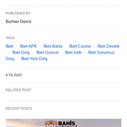
PUBLISHED BY
Burhan Demir
TAGS:
İlbet
İlbet APK
İlbet Bahis
İlbet Casino
İlbet Destek
İlbet Giriş
İlbet Güncel
İlbet İndir
İlbet Sorunsuz
Giriş
İlbet Yeni Giriş
4 YIL AGO
RELATED POST
RECENT POSTS