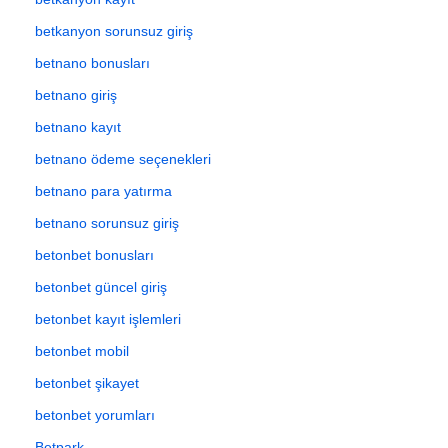
betkanyon sorunsuz giriş
betnano bonusları
betnano giriş
betnano kayıt
betnano ödeme seçenekleri
betnano para yatırma
betnano sorunsuz giriş
betonbet bonusları
betonbet güncel giriş
betonbet kayıt işlemleri
betonbet mobil
betonbet şikayet
betonbet yorumları
Betpark