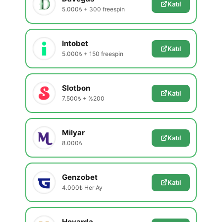
Katıl
5.000₺ + 300 freespin
Intobet
Katıl
5.000₺ + 150 freespin
Slotbon
Katıl
7.500₺ + %200
Milyar
Katıl
8.000₺
Genzobet
Katıl
4.000₺ Her Ay
Hovarda