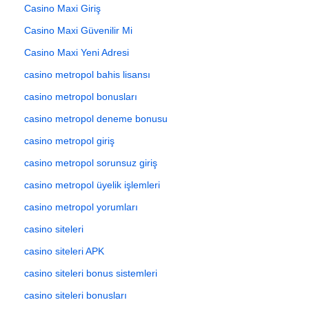
Casino Maxi Giriş
Casino Maxi Güvenilir Mi
Casino Maxi Yeni Adresi
casino metropol bahis lisansı
casino metropol bonusları
casino metropol deneme bonusu
casino metropol giriş
casino metropol sorunsuz giriş
casino metropol üyelik işlemleri
casino metropol yorumları
casino siteleri
casino siteleri APK
casino siteleri bonus sistemleri
casino siteleri bonusları