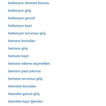
betkanyon deneme bonusu
betkanyon giriş
betkanyon güncel
betkanyon kayıt
betkanyon sorunsuz giriş
betnano bonusları
betnano giriş
betnano kayıt
betnano ödeme seçenekleri
betnano para yatırma
betnano sorunsuz giriş
betonbet bonusları
betonbet güncel giriş
betonbet kayıt işlemleri