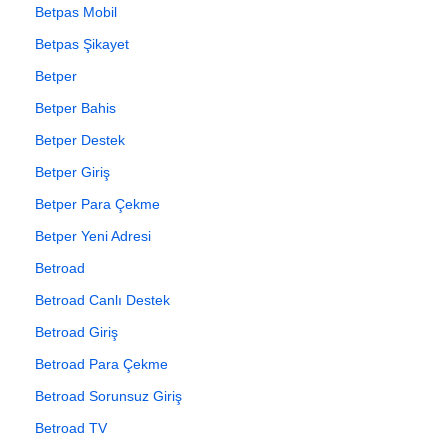
Betpas Mobil
Betpas Şikayet
Betper
Betper Bahis
Betper Destek
Betper Giriş
Betper Para Çekme
Betper Yeni Adresi
Betroad
Betroad Canlı Destek
Betroad Giriş
Betroad Para Çekme
Betroad Sorunsuz Giriş
Betroad TV