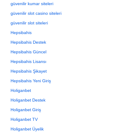
güvenilir kumar siteleri
güvenilir slot casino siteleri
güvenilir slot siteleri
Hepsibahis
Hepsibahis Destek
Hepsibahis Güncel
Hepsibahis Lisansı
Hepsibahis Şikayet
Hepsibahis Yeni Giriş
Holiganbet
Holiganbet Destek
Holiganbet Giriş
Holiganbet TV
Holiganbet Üyelik