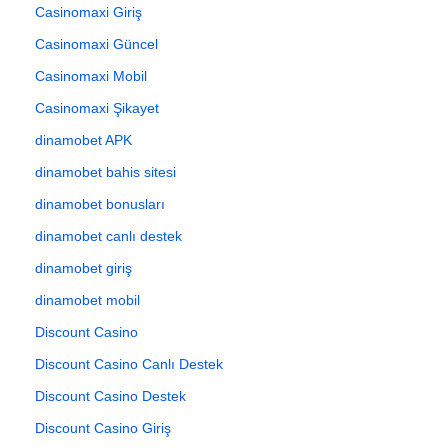
Casinomaxi Giriş
Casinomaxi Güncel
Casinomaxi Mobil
Casinomaxi Şikayet
dinamobet APK
dinamobet bahis sitesi
dinamobet bonusları
dinamobet canlı destek
dinamobet giriş
dinamobet mobil
Discount Casino
Discount Casino Canlı Destek
Discount Casino Destek
Discount Casino Giriş