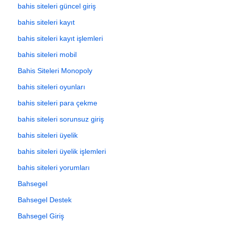
bahis siteleri güncel giriş
bahis siteleri kayıt
bahis siteleri kayıt işlemleri
bahis siteleri mobil
Bahis Siteleri Monopoly
bahis siteleri oyunları
bahis siteleri para çekme
bahis siteleri sorunsuz giriş
bahis siteleri üyelik
bahis siteleri üyelik işlemleri
bahis siteleri yorumları
Bahsegel
Bahsegel Destek
Bahsegel Giriş