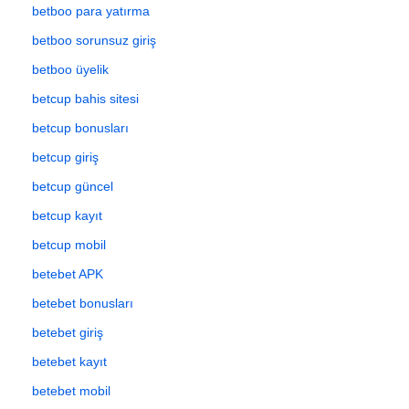
betboo para yatırma
betboo sorunsuz giriş
betboo üyelik
betcup bahis sitesi
betcup bonusları
betcup giriş
betcup güncel
betcup kayıt
betcup mobil
betebet APK
betebet bonusları
betebet giriş
betebet kayıt
betebet mobil