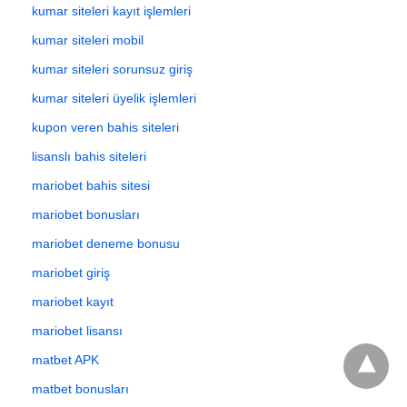
kumar siteleri kayıt işlemleri
kumar siteleri mobil
kumar siteleri sorunsuz giriş
kumar siteleri üyelik işlemleri
kupon veren bahis siteleri
lisanslı bahis siteleri
mariobet bahis sitesi
mariobet bonusları
mariobet deneme bonusu
mariobet giriş
mariobet kayıt
mariobet lisansı
matbet APK
matbet bonusları