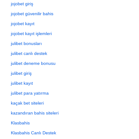
jojobet giriş
jojobet güvenilir bahis
jojobet kayıt
jojobet kayıt işlemleri
julibet bonusları
julibet canlı destek
julibet deneme bonusu
julibet giriş
julibet kayıt
julibet para yatırma
kaçak bet siteleri
kazandıran bahis siteleri
Klasbahis
Klasbahis Canlı Destek