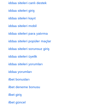
iddaa siteleri canlı destek
iddaa siteleri giriş
iddaa siteleri kayıt
iddaa siteleri mobil
iddaa siteleri para yatırma
iddaa siteleri popüler maçlar
iddaa siteleri sorunsuz giriş
iddaa siteleri üyelik
iddaa siteleri yorumları
iddaa yorumları
ilbet bonusları
ilbet deneme bonusu
ilbet giriş
ilbet güncel