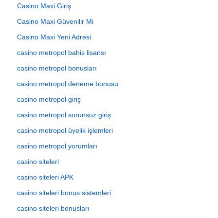
Casino Maxi Giriş
Casino Maxi Güvenilir Mi
Casino Maxi Yeni Adresi
casino metropol bahis lisansı
casino metropol bonusları
casino metropol deneme bonusu
casino metropol giriş
casino metropol sorunsuz giriş
casino metropol üyelik işlemleri
casino metropol yorumları
casino siteleri
casino siteleri APK
casino siteleri bonus sistemleri
casino siteleri bonusları