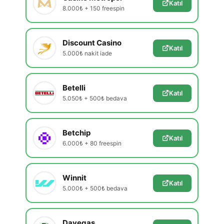
Katıl
8.000₺ + 150 freespin
Discount Casino
Katıl
5.000₺ nakit iade
Betelli
Katıl
5.050₺ + 500₺ bedava
Betchip
Katıl
6.000₺ + 80 freespin
Winnit
Katıl
5.000₺ + 500₺ bedava
Davegas