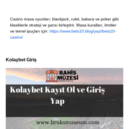
Casino masa oyunları; blackjack, rulet, bakara ve poker gibi
klasiklerle strateji ve şansı birleştirir. Masa kuralları, limitler
ve temel ipuçları için:
https://www.bets10.blog/yazi/bets10-
casino/
Kolaybet Giriş