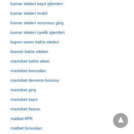
kumar siteleri kayıt işlemleri
kumar siteleri mobil
kumar siteleri sorunsuz giriş
kumar siteleri üyelik işlemleri
kupon veren bahis siteleri
lisanslı bahis siteleri
mariobet bahis sitesi
mariobet bonusları
mariobet deneme bonusu
mariobet giriş
mariobet kayıt
mariobet lisansı
matbet APK
matbet bonusları