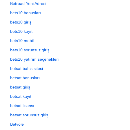
Betroad Yeni Adresi
bets10 bonusları
bets10 giriş
bets10 kayıt
bets10 mobil
bets10 sorunsuz giriş
bets10 yatırım seçenekleri
betsat bahis sitesi
betsat bonusları
betsat giriş
betsat kayıt
betsat lisansı
betsat sorunsuz giriş
Betvole