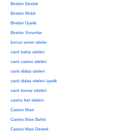
Birebin Destek
Birebin Mobil
Birebin Üyelik
Birebin Yorumlar
bonus veren siteler
canlı bahis siteleri
canlı casino siteleri
canlı iddaa siteleri
canlı iddaa siteleri üyelik
canlı kumar siteleri
casino bet siteleri
Casino Maxi
Casino Maxi Bahis
Casino Maxi Destek