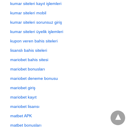
kumar siteleri kayıt işlemleri
kumar siteleri mobil
kumar siteleri sorunsuz giriş
kumar siteleri üyelik işlemleri
kupon veren bahis siteleri
lisanslı bahis siteleri
mariobet bahis sitesi
mariobet bonusları
mariobet deneme bonusu
mariobet giriş
mariobet kayıt
mariobet lisansı
matbet APK
matbet bonusları