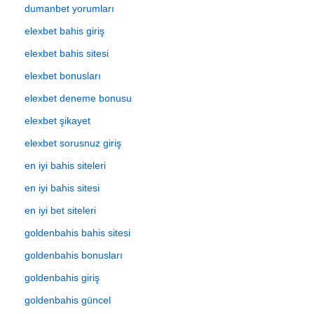
dumanbet yorumları
elexbet bahis giriş
elexbet bahis sitesi
elexbet bonusları
elexbet deneme bonusu
elexbet şikayet
elexbet sorusnuz giriş
en iyi bahis siteleri
en iyi bahis sitesi
en iyi bet siteleri
goldenbahis bahis sitesi
goldenbahis bonusları
goldenbahis giriş
goldenbahis güncel