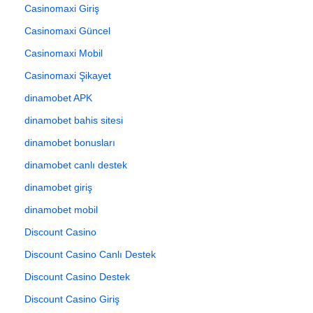
Casinomaxi Giriş
Casinomaxi Güncel
Casinomaxi Mobil
Casinomaxi Şikayet
dinamobet APK
dinamobet bahis sitesi
dinamobet bonusları
dinamobet canlı destek
dinamobet giriş
dinamobet mobil
Discount Casino
Discount Casino Canlı Destek
Discount Casino Destek
Discount Casino Giriş