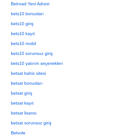
Betroad Yeni Adresi
bets10 bonusları
bets10 giriş
bets10 kayıt
bets10 mobil
bets10 sorunsuz giriş
bets10 yatırım seçenekleri
betsat bahis sitesi
betsat bonusları
betsat giriş
betsat kayıt
betsat lisansı
betsat sorunsuz giriş
Betvole