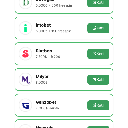
Katıl
5.000₺ + 300 freespin
Intobet
Katıl
5.000₺ + 150 freespin
Slotbon
Katıl
7.500₺ + %200
Milyar
Katıl
8.000₺
Genzobet
Katıl
4.000₺ Her Ay
Hovarda