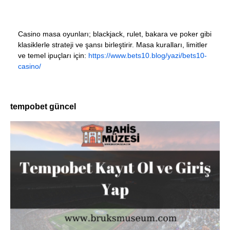
Casino masa oyunları; blackjack, rulet, bakara ve poker gibi
klasiklerle strateji ve şansı birleştirir. Masa kuralları, limitler
ve temel ipuçları için:
https://www.bets10.blog/yazi/bets10-
casino/
tempobet güncel