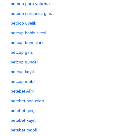
betboo para yatırma
betboo sorunsuz giriş
betboo üyelik
betcup bahis sitesi
betcup bonusları
betcup giriş
betcup güncel
betcup kayıt
betcup mobil
betebet APK
betebet bonusları
betebet giriş
betebet kayıt
betebet mobil