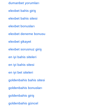
dumanbet yorumları
elexbet bahis giriş
elexbet bahis sitesi
elexbet bonusları
elexbet deneme bonusu
elexbet şikayet
elexbet sorusnuz giriş
en iyi bahis siteleri
en iyi bahis sitesi
en iyi bet siteleri
goldenbahis bahis sitesi
goldenbahis bonusları
goldenbahis giriş
goldenbahis güncel