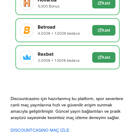
Katıl
%300 Bonus
Betroad
Katıl
4.000₺ + 1.000₺ bedava
Rexbet
Katıl
3.000₺ + 1.500₺ bedava
Discountcasino için hazırlanmış bu platform, spor severlere
canlı maç yayınlarına hızlı ve güvenilir erişim sunmak
amacıyla geliştirilmiştir. Güncel yayın bağlantıları ve pratik
arayüzü sayesinde kesintisiz maç izleme deneyimi sağlar.
DISCOUNTCASINO MAÇ İZLE