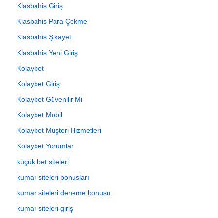
Klasbahis Giriş
Klasbahis Para Çekme
Klasbahis Şikayet
Klasbahis Yeni Giriş
Kolaybet
Kolaybet Giriş
Kolaybet Güvenilir Mi
Kolaybet Mobil
Kolaybet Müşteri Hizmetleri
Kolaybet Yorumlar
küçük bet siteleri
kumar siteleri bonusları
kumar siteleri deneme bonusu
kumar siteleri giriş