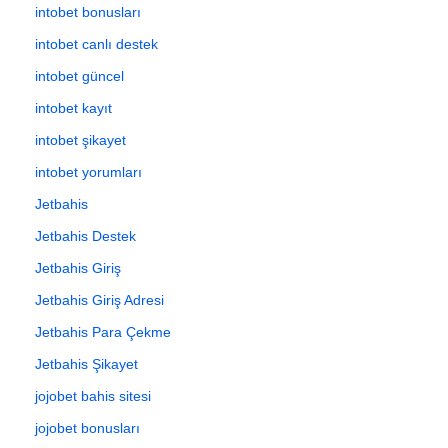
intobet bonusları
intobet canlı destek
intobet güncel
intobet kayıt
intobet şikayet
intobet yorumları
Jetbahis
Jetbahis Destek
Jetbahis Giriş
Jetbahis Giriş Adresi
Jetbahis Para Çekme
Jetbahis Şikayet
jojobet bahis sitesi
jojobet bonusları