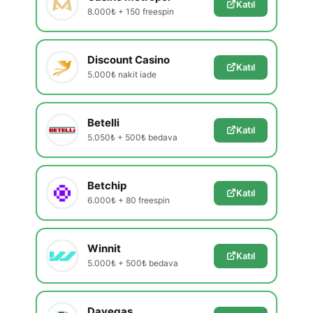
Katıl
8.000₺ + 150 freespin
Discount Casino
Katıl
5.000₺ nakit iade
Betelli
Katıl
5.050₺ + 500₺ bedava
Betchip
Katıl
6.000₺ + 80 freespin
Winnit
Katıl
5.000₺ + 500₺ bedava
Davegas