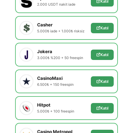
Katıl
2.000 USDT nakit iade
Casher
Katıl
5.000₺ iade + 1.000₺ risksiz
Jokera
Katıl
3.000₺ %200 + 50 freespin
CasinoMaxi
Katıl
6.500₺ + 150 freespin
Hitpot
Katıl
5.000₺ + 100 freespin
Casino Metropol