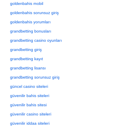
goldenbahis mobil
goldenbahis sorunsuz giriş
goldenbahis yorumları
grandbetting bonusları
grandbetting casino oyunları
grandbetting giriş
grandbetting kayıt
grandbetting lisansı
grandbetting sorunsuz giriş
güncel casino siteleri
güvenilir bahis siteleri
güvenilir bahis sitesi
güvenilir casino siteleri
güvenilir iddaa siteleri