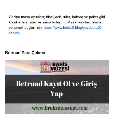
Casino masa oyunları; blackjack, rulet, bakara ve poker gibi
klasiklerle strateji ve şansı birleştirir. Masa kuralları, limitler
ve temel ipuçları için:
https://www.bets10.blog/yazi/bets10-
casino/
Betroad Para Çekme