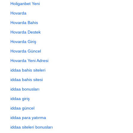
Holiganbet Yeni
Hovarda
Hovarda Bahis
Hovarda Destek
Hovarda Giriş
Hovarda Güncel
Hovarda Yeni Adresi
iddaa bahis siteleri
iddaa bahis sitesi
iddaa bonusları
iddaa giriş
iddaa güncel
iddaa para yatırma
iddaa siteleri bonusları