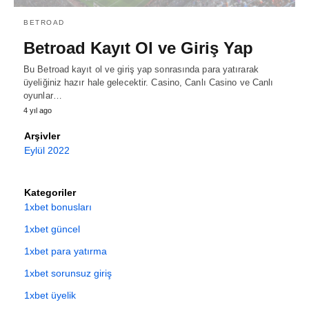
BETROAD
Betroad Kayıt Ol ve Giriş Yap
Bu Betroad kayıt ol ve giriş yap sonrasında para yatırarak
üyeliğiniz hazır hale gelecektir. Casino, Canlı Casino ve Canlı
oyunlar…
4 yıl ago
Arşivler
Eylül 2022
Kategoriler
1xbet bonusları
1xbet güncel
1xbet para yatırma
1xbet sorunsuz giriş
1xbet üyelik