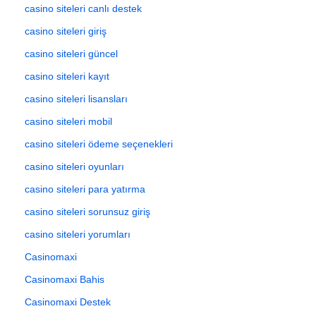
casino siteleri canlı destek
casino siteleri giriş
casino siteleri güncel
casino siteleri kayıt
casino siteleri lisansları
casino siteleri mobil
casino siteleri ödeme seçenekleri
casino siteleri oyunları
casino siteleri para yatırma
casino siteleri sorunsuz giriş
casino siteleri yorumları
Casinomaxi
Casinomaxi Bahis
Casinomaxi Destek