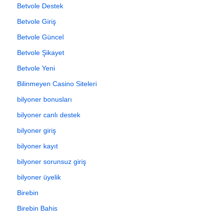
Betvole Destek
Betvole Giriş
Betvole Güncel
Betvole Şikayet
Betvole Yeni
Bilinmeyen Casino Siteleri
bilyoner bonusları
bilyoner canlı destek
bilyoner giriş
bilyoner kayıt
bilyoner sorunsuz giriş
bilyoner üyelik
Birebin
Birebin Bahis