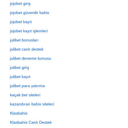
jojobet giriş
jojobet güvenilir bahis
jojobet kayıt
jojobet kayıt işlemleri
julibet bonusları
julibet canlı destek
julibet deneme bonusu
julibet giriş
julibet kayıt
julibet para yatırma
kaçak bet siteleri
kazandıran bahis siteleri
Klasbahis
Klasbahis Canlı Destek