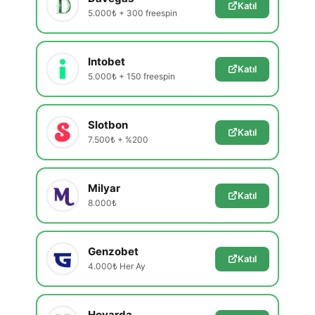
Katıl
5.000₺ + 300 freespin
Intobet
Katıl
5.000₺ + 150 freespin
Slotbon
Katıl
7.500₺ + %200
Milyar
Katıl
8.000₺
Genzobet
Katıl
4.000₺ Her Ay
Hovarda