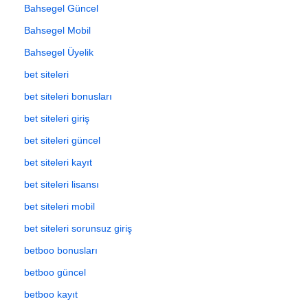
Bahsegel Güncel
Bahsegel Mobil
Bahsegel Üyelik
bet siteleri
bet siteleri bonusları
bet siteleri giriş
bet siteleri güncel
bet siteleri kayıt
bet siteleri lisansı
bet siteleri mobil
bet siteleri sorunsuz giriş
betboo bonusları
betboo güncel
betboo kayıt