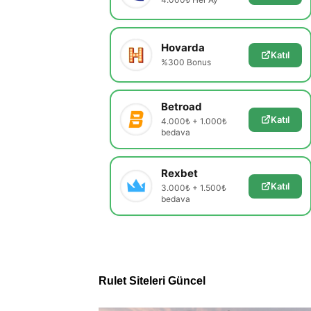
Hovarda
Katıl
%300 Bonus
Betroad
Katıl
4.000₺ + 1.000₺
bedava
Rexbet
Katıl
3.000₺ + 1.500₺
bedava
Rulet Siteleri Güncel