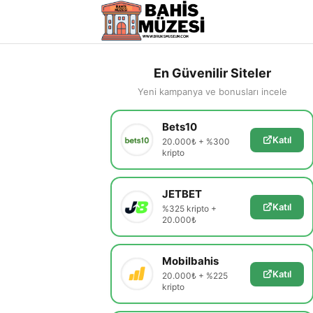
En Güvenilir Siteler
Yeni kampanya ve bonusları incele
Bets10
Katıl
20.000₺ + %300
kripto
JETBET
Katıl
%325 kripto +
20.000₺
Mobilbahis
Katıl
20.000₺ + %225
kripto