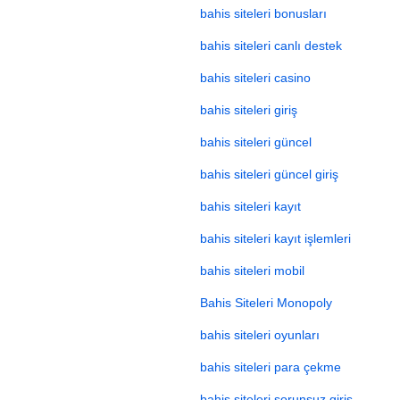
bahis siteleri bonusları
bahis siteleri canlı destek
bahis siteleri casino
bahis siteleri giriş
bahis siteleri güncel
bahis siteleri güncel giriş
bahis siteleri kayıt
bahis siteleri kayıt işlemleri
bahis siteleri mobil
Bahis Siteleri Monopoly
bahis siteleri oyunları
bahis siteleri para çekme
bahis siteleri sorunsuz giriş