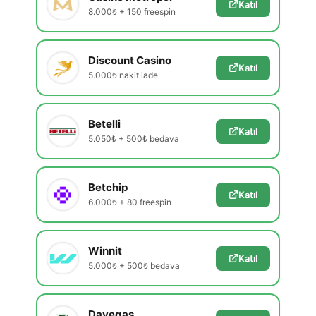
Katıl
8.000₺ + 150 freespin
Discount Casino
Katıl
5.000₺ nakit iade
Betelli
Katıl
5.050₺ + 500₺ bedava
Betchip
Katıl
6.000₺ + 80 freespin
Winnit
Katıl
5.000₺ + 500₺ bedava
Davegas