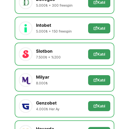
Katıl
5.000₺ + 300 freespin
Intobet
Katıl
5.000₺ + 150 freespin
Slotbon
Katıl
7.500₺ + %200
Milyar
Katıl
8.000₺
Genzobet
Katıl
4.000₺ Her Ay
Hovarda