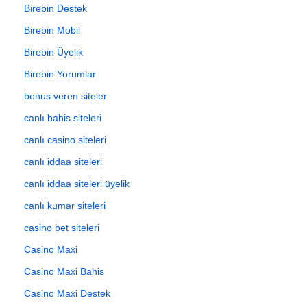
Birebin Destek
Birebin Mobil
Birebin Üyelik
Birebin Yorumlar
bonus veren siteler
canlı bahis siteleri
canlı casino siteleri
canlı iddaa siteleri
canlı iddaa siteleri üyelik
canlı kumar siteleri
casino bet siteleri
Casino Maxi
Casino Maxi Bahis
Casino Maxi Destek