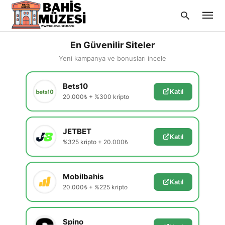
En Güvenilir Siteler
Yeni kampanya ve bonusları incele
Type
Bets10
your
Katıl
searc
20.000₺ + %300 kripto
query
and
hit
enter:
JETBET
Katıl
%325 kripto + 20.000₺
Mobilbahis
Katıl
20.000₺ + %225 kripto
Spino