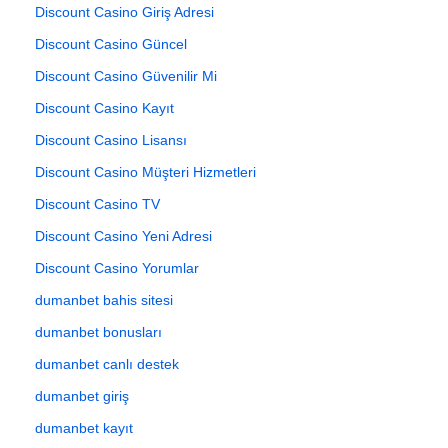
Discount Casino Giriş Adresi
Discount Casino Güncel
Discount Casino Güvenilir Mi
Discount Casino Kayıt
Discount Casino Lisansı
Discount Casino Müşteri Hizmetleri
Discount Casino TV
Discount Casino Yeni Adresi
Discount Casino Yorumlar
dumanbet bahis sitesi
dumanbet bonusları
dumanbet canlı destek
dumanbet giriş
dumanbet kayıt