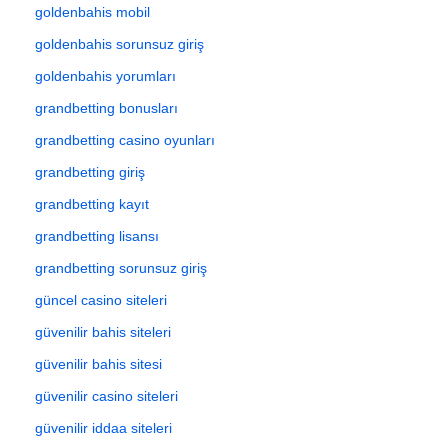
goldenbahis mobil
goldenbahis sorunsuz giriş
goldenbahis yorumları
grandbetting bonusları
grandbetting casino oyunları
grandbetting giriş
grandbetting kayıt
grandbetting lisansı
grandbetting sorunsuz giriş
güncel casino siteleri
güvenilir bahis siteleri
güvenilir bahis sitesi
güvenilir casino siteleri
güvenilir iddaa siteleri