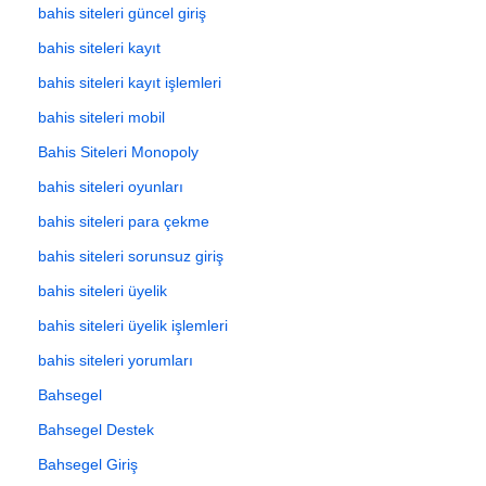
bahis siteleri güncel giriş
bahis siteleri kayıt
bahis siteleri kayıt işlemleri
bahis siteleri mobil
Bahis Siteleri Monopoly
bahis siteleri oyunları
bahis siteleri para çekme
bahis siteleri sorunsuz giriş
bahis siteleri üyelik
bahis siteleri üyelik işlemleri
bahis siteleri yorumları
Bahsegel
Bahsegel Destek
Bahsegel Giriş