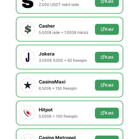
Katıl
2.000 USDT nakit iade
Casher
Katıl
5.000₺ iade + 1.000₺ risksiz
Jokera
Katıl
3.000₺ %200 + 50 freespin
CasinoMaxi
Katıl
6.500₺ + 150 freespin
Hitpot
Katıl
5.000₺ + 100 freespin
Casino Metropol