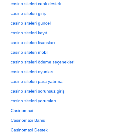
casino siteleri canlı destek
casino siteleri giriş
casino siteleri güncel
casino siteleri kayıt
casino siteleri lisansları
casino siteleri mobil
casino siteleri ödeme seçenekleri
casino siteleri oyunları
casino siteleri para yatırma
casino siteleri sorunsuz giriş
casino siteleri yorumları
Casinomaxi
Casinomaxi Bahis
Casinomaxi Destek