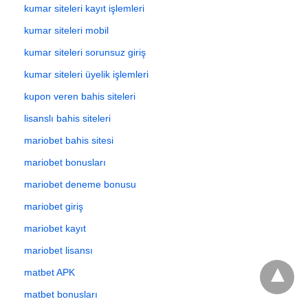
kumar siteleri kayıt işlemleri
kumar siteleri mobil
kumar siteleri sorunsuz giriş
kumar siteleri üyelik işlemleri
kupon veren bahis siteleri
lisanslı bahis siteleri
mariobet bahis sitesi
mariobet bonusları
mariobet deneme bonusu
mariobet giriş
mariobet kayıt
mariobet lisansı
matbet APK
matbet bonusları