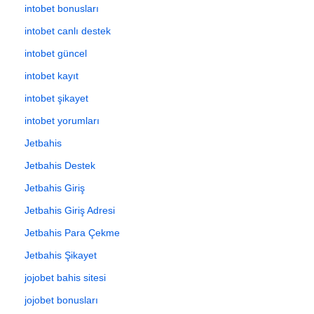
intobet bonusları
intobet canlı destek
intobet güncel
intobet kayıt
intobet şikayet
intobet yorumları
Jetbahis
Jetbahis Destek
Jetbahis Giriş
Jetbahis Giriş Adresi
Jetbahis Para Çekme
Jetbahis Şikayet
jojobet bahis sitesi
jojobet bonusları