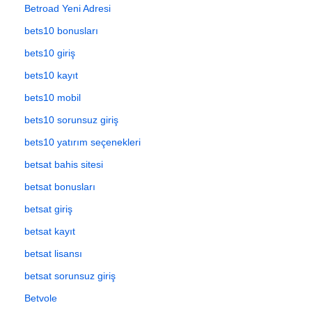
Betroad Yeni Adresi
bets10 bonusları
bets10 giriş
bets10 kayıt
bets10 mobil
bets10 sorunsuz giriş
bets10 yatırım seçenekleri
betsat bahis sitesi
betsat bonusları
betsat giriş
betsat kayıt
betsat lisansı
betsat sorunsuz giriş
Betvole