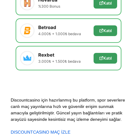
Katıl
%300 Bonus
Betroad
Katıl
4.000₺ + 1.000₺ bedava
Rexbet
Katıl
3.000₺ + 1.500₺ bedava
Discountcasino için hazırlanmış bu platform, spor severlere
canlı maç yayınlarına hızlı ve güvenilir erişim sunmak
amacıyla geliştirilmiştir. Güncel yayın bağlantıları ve pratik
arayüzü sayesinde kesintisiz maç izleme deneyimi sağlar.
DISCOUNTCASINO MAÇ İZLE