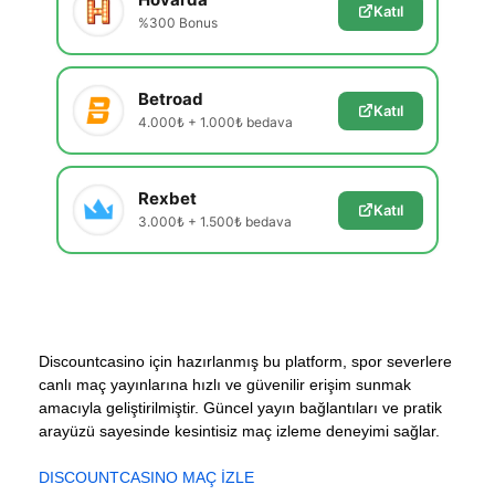
Katıl
%300 Bonus
Betroad
Katıl
4.000₺ + 1.000₺ bedava
Rexbet
Katıl
3.000₺ + 1.500₺ bedava
Discountcasino için hazırlanmış bu platform, spor severlere
canlı maç yayınlarına hızlı ve güvenilir erişim sunmak
amacıyla geliştirilmiştir. Güncel yayın bağlantıları ve pratik
arayüzü sayesinde kesintisiz maç izleme deneyimi sağlar.
DISCOUNTCASINO MAÇ İZLE