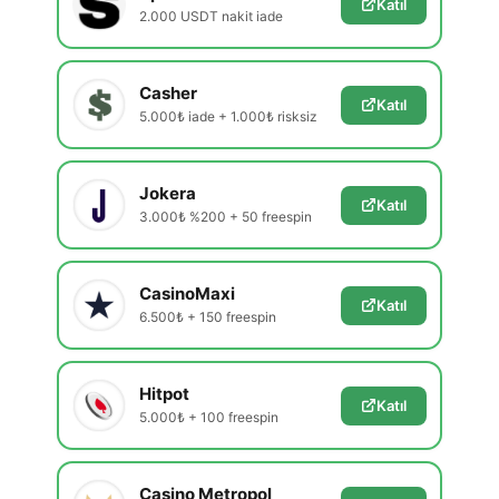
Katıl
2.000 USDT nakit iade
Casher
Katıl
5.000₺ iade + 1.000₺ risksiz
Jokera
Katıl
3.000₺ %200 + 50 freespin
CasinoMaxi
Katıl
6.500₺ + 150 freespin
Hitpot
Katıl
5.000₺ + 100 freespin
Casino Metropol