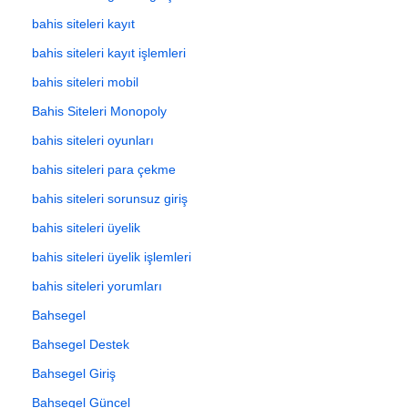
bahis siteleri kayıt
bahis siteleri kayıt işlemleri
bahis siteleri mobil
Bahis Siteleri Monopoly
bahis siteleri oyunları
bahis siteleri para çekme
bahis siteleri sorunsuz giriş
bahis siteleri üyelik
bahis siteleri üyelik işlemleri
bahis siteleri yorumları
Bahsegel
Bahsegel Destek
Bahsegel Giriş
Bahsegel Güncel