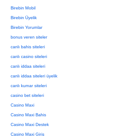
Birebin Mobil
Birebin Üyelik
Birebin Yorumlar
bonus veren siteler
canlı bahis siteleri
canlı casino siteleri
canlı iddaa siteleri
canlı iddaa siteleri üyelik
canlı kumar siteleri
casino bet siteleri
Casino Maxi
Casino Maxi Bahis
Casino Maxi Destek
Casino Maxi Giriş