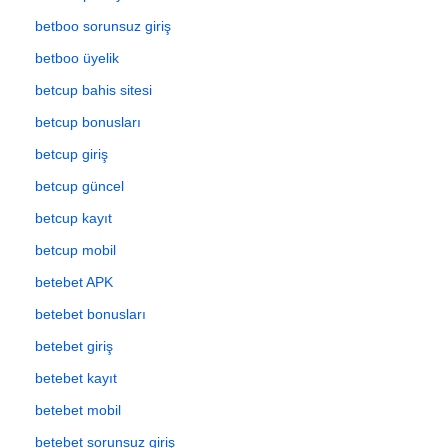
betboo sorunsuz giriş
betboo üyelik
betcup bahis sitesi
betcup bonusları
betcup giriş
betcup güncel
betcup kayıt
betcup mobil
betebet APK
betebet bonusları
betebet giriş
betebet kayıt
betebet mobil
betebet sorunsuz giriş