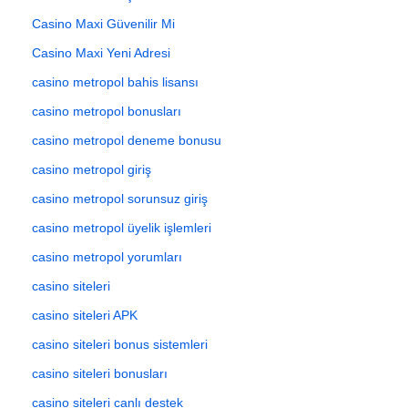
Casino Maxi Güvenilir Mi
Casino Maxi Yeni Adresi
casino metropol bahis lisansı
casino metropol bonusları
casino metropol deneme bonusu
casino metropol giriş
casino metropol sorunsuz giriş
casino metropol üyelik işlemleri
casino metropol yorumları
casino siteleri
casino siteleri APK
casino siteleri bonus sistemleri
casino siteleri bonusları
casino siteleri canlı destek