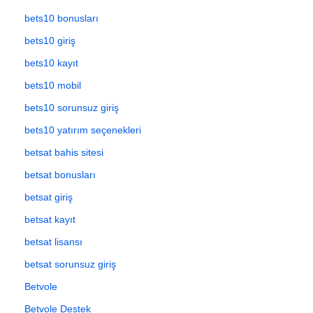
bets10 bonusları
bets10 giriş
bets10 kayıt
bets10 mobil
bets10 sorunsuz giriş
bets10 yatırım seçenekleri
betsat bahis sitesi
betsat bonusları
betsat giriş
betsat kayıt
betsat lisansı
betsat sorunsuz giriş
Betvole
Betvole Destek