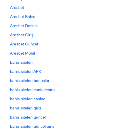
Aresbet
Aresbet Bahis
Aresbet Destek
Aresbet Giriş
Aresbet Güncel
Aresbet Mobil
bahis siteleri
bahis siteleri APK
bahis siteleri bonusları
bahis siteleri canlı destek
bahis siteleri casino
bahis siteleri giriş
bahis siteleri güncel
bahis siteleri güncel giriş