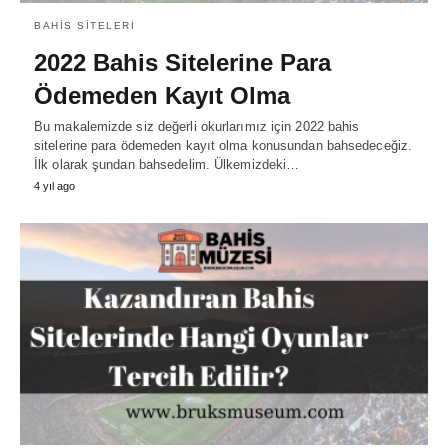
BAHIS SITELERI
2022 Bahis Sitelerine Para
Ödemeden Kayıt Olma
Bu makalemizde siz değerli okurlarımız için 2022 bahis
sitelerine para ödemeden kayıt olma konusundan bahsedeceğiz.
İlk olarak şundan bahsedelim. Ülkemizdeki…
4 yıl ago