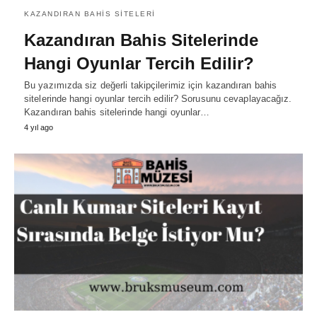
KAZANDIRAN BAHIS SITELERI
Kazandıran Bahis Sitelerinde
Hangi Oyunlar Tercih Edilir?
Bu yazımızda siz değerli takipçilerimiz için kazandıran bahis
sitelerinde hangi oyunlar tercih edilir? Sorusunu cevaplayacağız.
Kazandıran bahis sitelerinde hangi oyunlar…
4 yıl ago