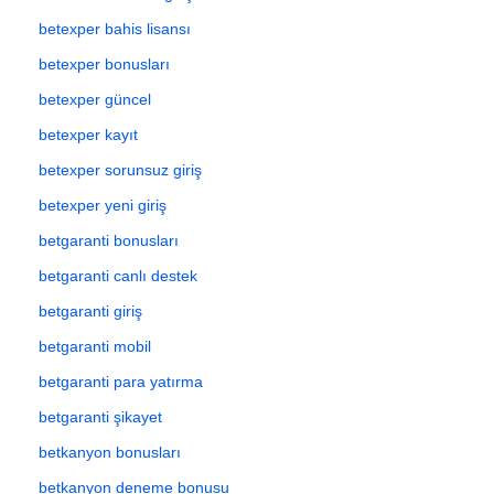
betexper bahis lisansı
betexper bonusları
betexper güncel
betexper kayıt
betexper sorunsuz giriş
betexper yeni giriş
betgaranti bonusları
betgaranti canlı destek
betgaranti giriş
betgaranti mobil
betgaranti para yatırma
betgaranti şikayet
betkanyon bonusları
betkanyon deneme bonusu