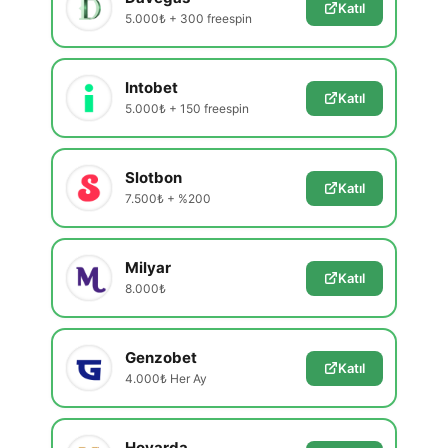
Katıl
5.000₺ + 300 freespin
Intobet
Katıl
5.000₺ + 150 freespin
Slotbon
Katıl
7.500₺ + %200
Milyar
Katıl
8.000₺
Genzobet
Katıl
4.000₺ Her Ay
Hovarda