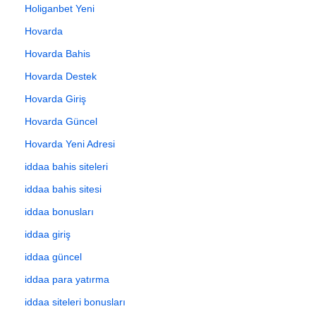
Holiganbet Yeni
Hovarda
Hovarda Bahis
Hovarda Destek
Hovarda Giriş
Hovarda Güncel
Hovarda Yeni Adresi
iddaa bahis siteleri
iddaa bahis sitesi
iddaa bonusları
iddaa giriş
iddaa güncel
iddaa para yatırma
iddaa siteleri bonusları