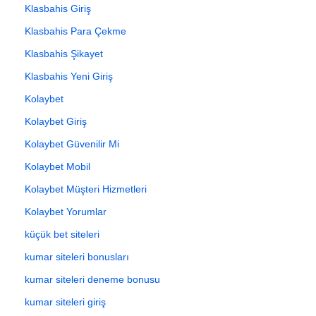
Klasbahis Giriş
Klasbahis Para Çekme
Klasbahis Şikayet
Klasbahis Yeni Giriş
Kolaybet
Kolaybet Giriş
Kolaybet Güvenilir Mi
Kolaybet Mobil
Kolaybet Müşteri Hizmetleri
Kolaybet Yorumlar
küçük bet siteleri
kumar siteleri bonusları
kumar siteleri deneme bonusu
kumar siteleri giriş