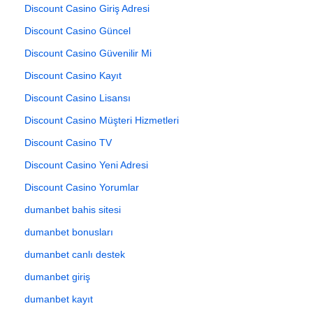
Discount Casino Giriş Adresi
Discount Casino Güncel
Discount Casino Güvenilir Mi
Discount Casino Kayıt
Discount Casino Lisansı
Discount Casino Müşteri Hizmetleri
Discount Casino TV
Discount Casino Yeni Adresi
Discount Casino Yorumlar
dumanbet bahis sitesi
dumanbet bonusları
dumanbet canlı destek
dumanbet giriş
dumanbet kayıt