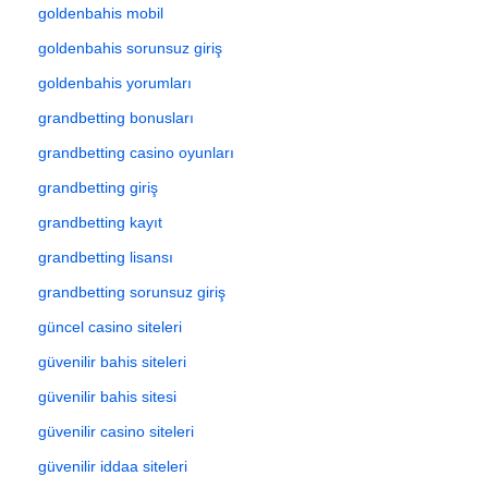
goldenbahis mobil
goldenbahis sorunsuz giriş
goldenbahis yorumları
grandbetting bonusları
grandbetting casino oyunları
grandbetting giriş
grandbetting kayıt
grandbetting lisansı
grandbetting sorunsuz giriş
güncel casino siteleri
güvenilir bahis siteleri
güvenilir bahis sitesi
güvenilir casino siteleri
güvenilir iddaa siteleri