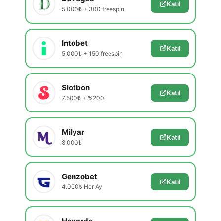
Katıl
5.000₺ + 300 freespin
Intobet
Katıl
5.000₺ + 150 freespin
Slotbon
Katıl
7.500₺ + %200
Milyar
Katıl
8.000₺
Genzobet
Katıl
4.000₺ Her Ay
Hovarda