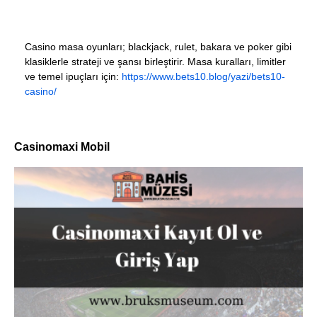
Casino masa oyunları; blackjack, rulet, bakara ve poker gibi
klasiklerle strateji ve şansı birleştirir. Masa kuralları, limitler
ve temel ipuçları için:
https://www.bets10.blog/yazi/bets10-
casino/
Casinomaxi Mobil