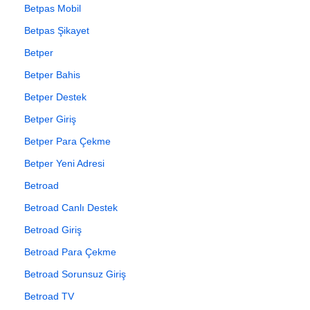
Betpas Mobil
Betpas Şikayet
Betper
Betper Bahis
Betper Destek
Betper Giriş
Betper Para Çekme
Betper Yeni Adresi
Betroad
Betroad Canlı Destek
Betroad Giriş
Betroad Para Çekme
Betroad Sorunsuz Giriş
Betroad TV