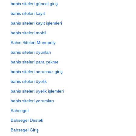
bahis siteleri güncel giriş
bahis siteleri kayıt
bahis siteleri kayıt işlemleri
bahis siteleri mobil
Bahis Siteleri Monopoly
bahis siteleri oyunları
bahis siteleri para çekme
bahis siteleri sorunsuz giriş
bahis siteleri üyelik
bahis siteleri üyelik işlemleri
bahis siteleri yorumları
Bahsegel
Bahsegel Destek
Bahsegel Giriş