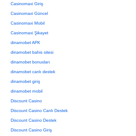
Casinomaxi Giriş
Casinomaxi Güncel
Casinomaxi Mobil
Casinomaxi Şikayet
dinamobet APK
dinamobet bahis sitesi
dinamobet bonusları
dinamobet canlı destek
dinamobet giriş
dinamobet mobil
Discount Casino
Discount Casino Canlı Destek
Discount Casino Destek
Discount Casino Giriş