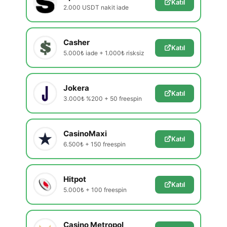
Katıl
2.000 USDT nakit iade
Casher
Katıl
5.000₺ iade + 1.000₺ risksiz
Jokera
Katıl
3.000₺ %200 + 50 freespin
CasinoMaxi
Katıl
6.500₺ + 150 freespin
Hitpot
Katıl
5.000₺ + 100 freespin
Casino Metropol