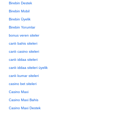
Birebin Destek
Birebin Mobil
Birebin Üyelik
Birebin Yorumlar
bonus veren siteler
canlı bahis siteleri
canlı casino siteleri
canlı iddaa siteleri
canlı iddaa siteleri üyelik
canlı kumar siteleri
casino bet siteleri
Casino Maxi
Casino Maxi Bahis
Casino Maxi Destek