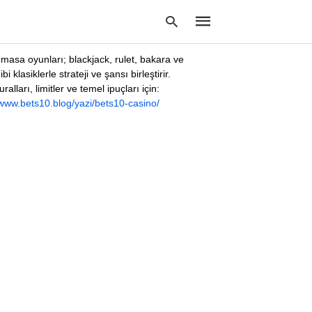
masa oyunları; blackjack, rulet, bakara ve
bi klasiklerle strateji ve şansı birleştirir.
alları, limitler ve temel ipuçları için:
/www.bets10.blog/yazi/bets10-casino/
Type
your
search
query
and
hit
enter: