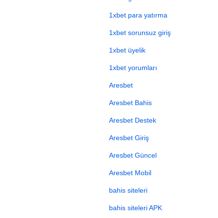
1xbet para yatırma
1xbet sorunsuz giriş
1xbet üyelik
1xbet yorumları
Aresbet
Aresbet Bahis
Aresbet Destek
Aresbet Giriş
Aresbet Güncel
Aresbet Mobil
bahis siteleri
bahis siteleri APK