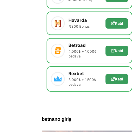
Hovarda
Katıl
%300 Bonus
Betroad
Katıl
4.000₺ + 1.000₺
bedava
Rexbet
Katıl
3.000₺ + 1.500₺
bedava
betnano giriş