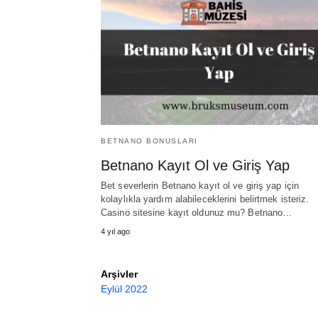
BETNANO BONUSLARI
Betnano Kayıt Ol ve Giriş Yap
Bet severlerin Betnano kayıt ol ve giriş yap için
kolaylıkla yardım alabileceklerini belirtmek isteriz.
Casino sitesine kayıt oldunuz mu? Betnano…
4 yıl ago
Arşivler
Eylül 2022