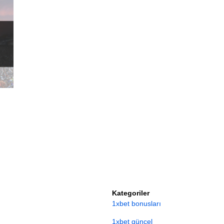
Kategoriler
1xbet bonusları
1xbet güncel