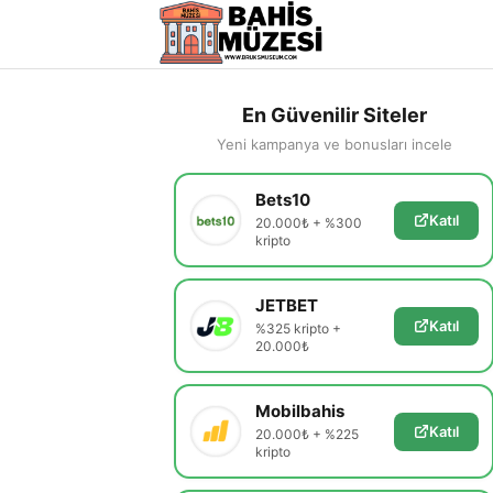
En Güvenilir Siteler
Yeni kampanya ve bonusları incele
Bets10
Katıl
20.000₺ + %300
kripto
JETBET
Katıl
%325 kripto +
20.000₺
Mobilbahis
Katıl
20.000₺ + %225
kripto