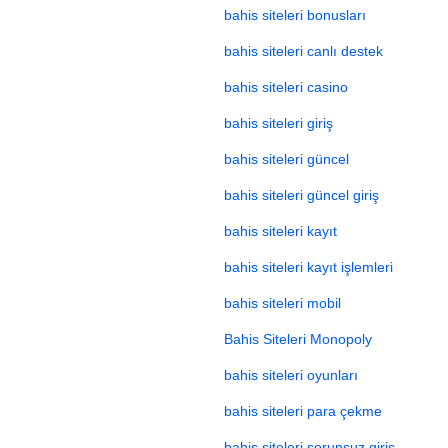
bahis siteleri bonusları
bahis siteleri canlı destek
bahis siteleri casino
bahis siteleri giriş
bahis siteleri güncel
bahis siteleri güncel giriş
bahis siteleri kayıt
bahis siteleri kayıt işlemleri
bahis siteleri mobil
Bahis Siteleri Monopoly
bahis siteleri oyunları
bahis siteleri para çekme
bahis siteleri sorunsuz giriş