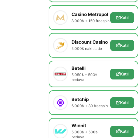
Casino Metropol
Katıl
8.000₺ + 150 freespin
Discount Casino
Katıl
5.000₺ nakit iade
Betelli
Katıl
5.050₺ + 500₺
bedava
Betchip
Katıl
6.000₺ + 80 freespin
Winnit
Katıl
5.000₺ + 500₺
bedava