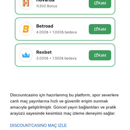
Katıl
%300 Bonus
Betroad
Katıl
4.000₺ + 1.000₺ bedava
Rexbet
Katıl
3.000₺ + 1.500₺ bedava
Discountcasino için hazırlanmış bu platform, spor severlere
canlı maç yayınlarına hızlı ve güvenilir erişim sunmak
amacıyla geliştirilmiştir. Güncel yayın bağlantıları ve pratik
arayüzü sayesinde kesintisiz maç izleme deneyimi sağlar.
DISCOUNTCASINO MAÇ İZLE