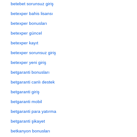
betebet sorunsuz giriş
betexper bahis lisansı
betexper bonusları
betexper güncel
betexper kayıt
betexper sorunsuz giriş
betexper yeni giriş
betgaranti bonusları
betgaranti canlı destek
betgaranti giriş
betgaranti mobil
betgaranti para yatırma
betgaranti şikayet
betkanyon bonusları