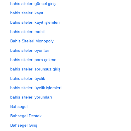
bahis siteleri güncel giriş
bahis siteleri kayıt
bahis siteleri kayıt işlemleri
bahis siteleri mobil
Bahis Siteleri Monopoly
bahis siteleri oyunları
bahis siteleri para çekme
bahis siteleri sorunsuz giriş
bahis siteleri üyelik
bahis siteleri üyelik işlemleri
bahis siteleri yorumları
Bahsegel
Bahsegel Destek
Bahsegel Giriş