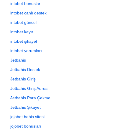
intobet bonusları
intobet canlı destek
intobet güncel
intobet kayıt
intobet şikayet
intobet yorumları
Jetbahis
Jetbahis Destek
Jetbahis Giriş
Jetbahis Giriş Adresi
Jetbahis Para Çekme
Jetbahis Şikayet
jojobet bahis sitesi
jojobet bonusları