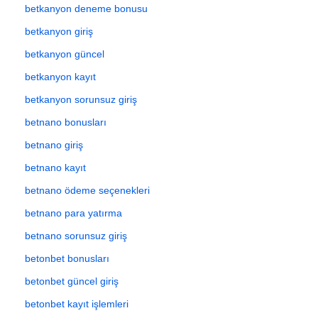
betkanyon deneme bonusu
betkanyon giriş
betkanyon güncel
betkanyon kayıt
betkanyon sorunsuz giriş
betnano bonusları
betnano giriş
betnano kayıt
betnano ödeme seçenekleri
betnano para yatırma
betnano sorunsuz giriş
betonbet bonusları
betonbet güncel giriş
betonbet kayıt işlemleri