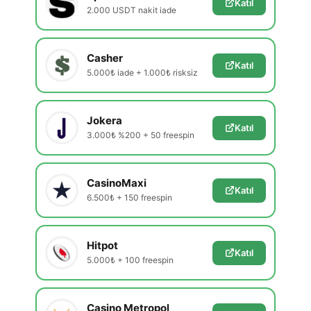
Katıl
2.000 USDT nakit iade
Casher
Katıl
5.000₺ iade + 1.000₺ risksiz
Jokera
Katıl
3.000₺ %200 + 50 freespin
CasinoMaxi
Katıl
6.500₺ + 150 freespin
Hitpot
Katıl
5.000₺ + 100 freespin
Casino Metropol