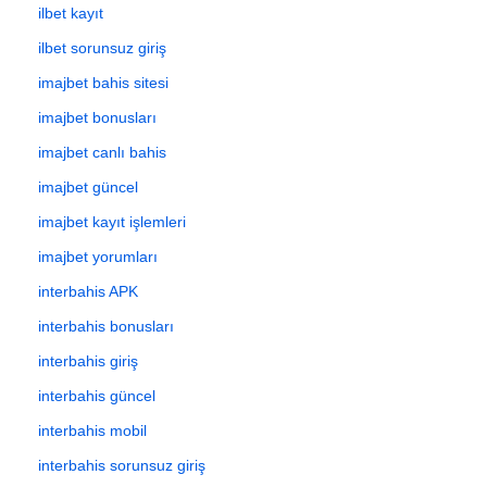
ilbet kayıt
ilbet sorunsuz giriş
imajbet bahis sitesi
imajbet bonusları
imajbet canlı bahis
imajbet güncel
imajbet kayıt işlemleri
imajbet yorumları
interbahis APK
interbahis bonusları
interbahis giriş
interbahis güncel
interbahis mobil
interbahis sorunsuz giriş