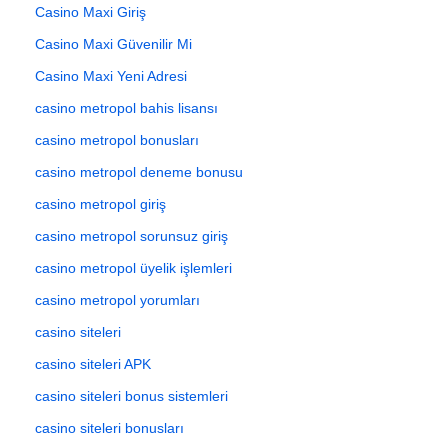
Casino Maxi Giriş
Casino Maxi Güvenilir Mi
Casino Maxi Yeni Adresi
casino metropol bahis lisansı
casino metropol bonusları
casino metropol deneme bonusu
casino metropol giriş
casino metropol sorunsuz giriş
casino metropol üyelik işlemleri
casino metropol yorumları
casino siteleri
casino siteleri APK
casino siteleri bonus sistemleri
casino siteleri bonusları