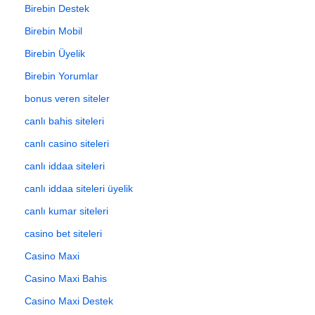
Birebin Destek
Birebin Mobil
Birebin Üyelik
Birebin Yorumlar
bonus veren siteler
canlı bahis siteleri
canlı casino siteleri
canlı iddaa siteleri
canlı iddaa siteleri üyelik
canlı kumar siteleri
casino bet siteleri
Casino Maxi
Casino Maxi Bahis
Casino Maxi Destek