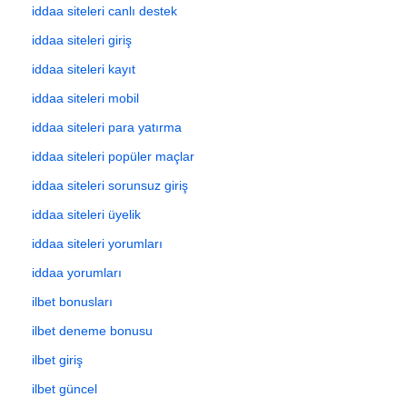
iddaa siteleri canlı destek
iddaa siteleri giriş
iddaa siteleri kayıt
iddaa siteleri mobil
iddaa siteleri para yatırma
iddaa siteleri popüler maçlar
iddaa siteleri sorunsuz giriş
iddaa siteleri üyelik
iddaa siteleri yorumları
iddaa yorumları
ilbet bonusları
ilbet deneme bonusu
ilbet giriş
ilbet güncel