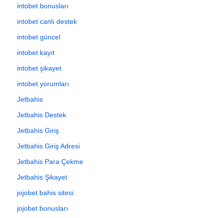
intobet bonusları
intobet canlı destek
intobet güncel
intobet kayıt
intobet şikayet
intobet yorumları
Jetbahis
Jetbahis Destek
Jetbahis Giriş
Jetbahis Giriş Adresi
Jetbahis Para Çekme
Jetbahis Şikayet
jojobet bahis sitesi
jojobet bonusları