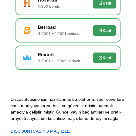
Katıl
%300 Bonus
Betroad
Katıl
4.000₺ + 1.000₺ bedava
Rexbet
Katıl
3.000₺ + 1.500₺ bedava
Discountcasino için hazırlanmış bu platform, spor severlere
canlı maç yayınlarına hızlı ve güvenilir erişim sunmak
amacıyla geliştirilmiştir. Güncel yayın bağlantıları ve pratik
arayüzü sayesinde kesintisiz maç izleme deneyimi sağlar.
DISCOUNTCASINO MAÇ İZLE