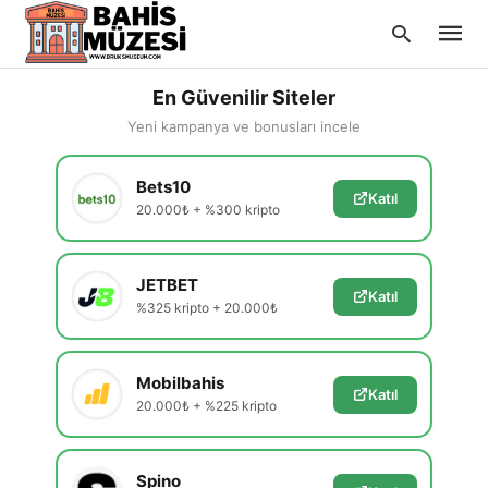
En Güvenilir Siteler
Yeni kampanya ve bonusları incele
Type
Bets10
your
Katıl
searc
20.000₺ + %300 kripto
query
and
hit
enter:
JETBET
Katıl
%325 kripto + 20.000₺
Mobilbahis
Katıl
20.000₺ + %225 kripto
Spino