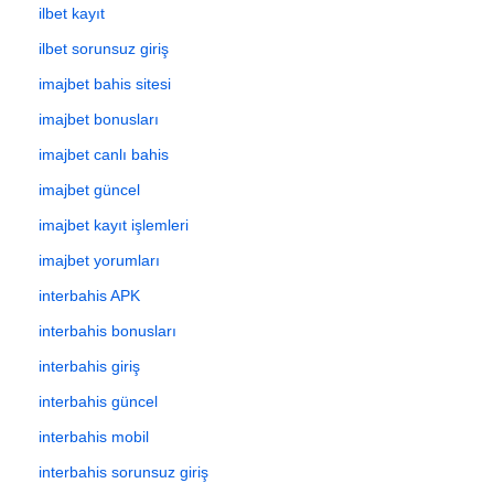
ilbet kayıt
ilbet sorunsuz giriş
imajbet bahis sitesi
imajbet bonusları
imajbet canlı bahis
imajbet güncel
imajbet kayıt işlemleri
imajbet yorumları
interbahis APK
interbahis bonusları
interbahis giriş
interbahis güncel
interbahis mobil
interbahis sorunsuz giriş