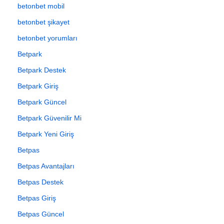
betonbet mobil
betonbet şikayet
betonbet yorumları
Betpark
Betpark Destek
Betpark Giriş
Betpark Güncel
Betpark Güvenilir Mi
Betpark Yeni Giriş
Betpas
Betpas Avantajları
Betpas Destek
Betpas Giriş
Betpas Güncel