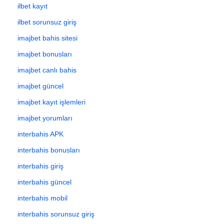
ilbet kayıt
ilbet sorunsuz giriş
imajbet bahis sitesi
imajbet bonusları
imajbet canlı bahis
imajbet güncel
imajbet kayıt işlemleri
imajbet yorumları
interbahis APK
interbahis bonusları
interbahis giriş
interbahis güncel
interbahis mobil
interbahis sorunsuz giriş