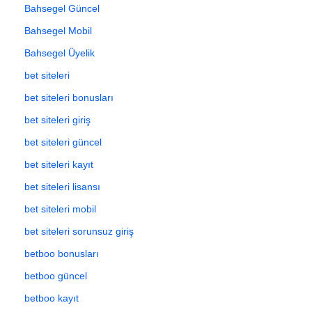
Bahsegel Güncel
Bahsegel Mobil
Bahsegel Üyelik
bet siteleri
bet siteleri bonusları
bet siteleri giriş
bet siteleri güncel
bet siteleri kayıt
bet siteleri lisansı
bet siteleri mobil
bet siteleri sorunsuz giriş
betboo bonusları
betboo güncel
betboo kayıt