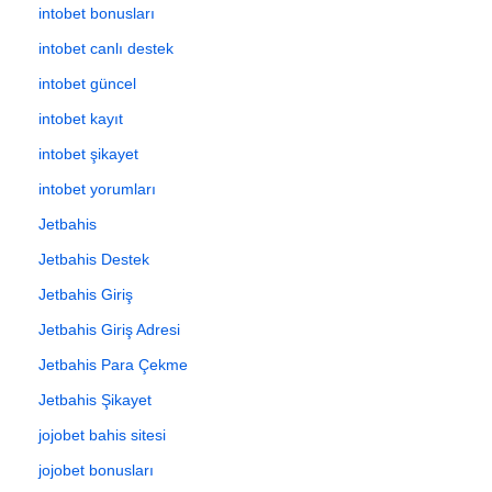
intobet bonusları
intobet canlı destek
intobet güncel
intobet kayıt
intobet şikayet
intobet yorumları
Jetbahis
Jetbahis Destek
Jetbahis Giriş
Jetbahis Giriş Adresi
Jetbahis Para Çekme
Jetbahis Şikayet
jojobet bahis sitesi
jojobet bonusları