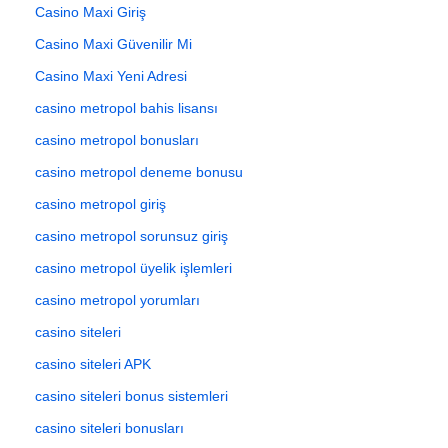
Casino Maxi Giriş
Casino Maxi Güvenilir Mi
Casino Maxi Yeni Adresi
casino metropol bahis lisansı
casino metropol bonusları
casino metropol deneme bonusu
casino metropol giriş
casino metropol sorunsuz giriş
casino metropol üyelik işlemleri
casino metropol yorumları
casino siteleri
casino siteleri APK
casino siteleri bonus sistemleri
casino siteleri bonusları