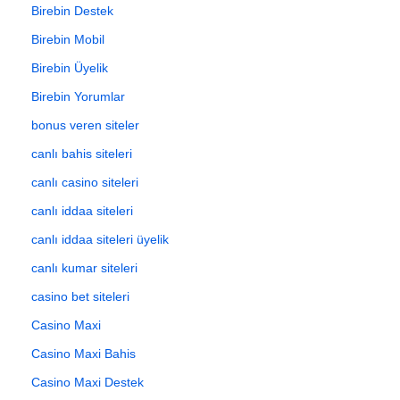
Birebin Destek
Birebin Mobil
Birebin Üyelik
Birebin Yorumlar
bonus veren siteler
canlı bahis siteleri
canlı casino siteleri
canlı iddaa siteleri
canlı iddaa siteleri üyelik
canlı kumar siteleri
casino bet siteleri
Casino Maxi
Casino Maxi Bahis
Casino Maxi Destek