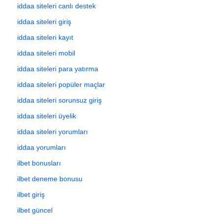
iddaa siteleri canlı destek
iddaa siteleri giriş
iddaa siteleri kayıt
iddaa siteleri mobil
iddaa siteleri para yatırma
iddaa siteleri popüler maçlar
iddaa siteleri sorunsuz giriş
iddaa siteleri üyelik
iddaa siteleri yorumları
iddaa yorumları
ilbet bonusları
ilbet deneme bonusu
ilbet giriş
ilbet güncel