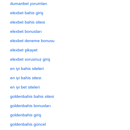
dumanbet yorumları
elexbet bahis giriş
elexbet bahis sitesi
elexbet bonusları
elexbet deneme bonusu
elexbet şikayet
elexbet sorusnuz giriş
en iyi bahis siteleri
en iyi bahis sitesi
en iyi bet siteleri
goldenbahis bahis sitesi
goldenbahis bonusları
goldenbahis giriş
goldenbahis güncel