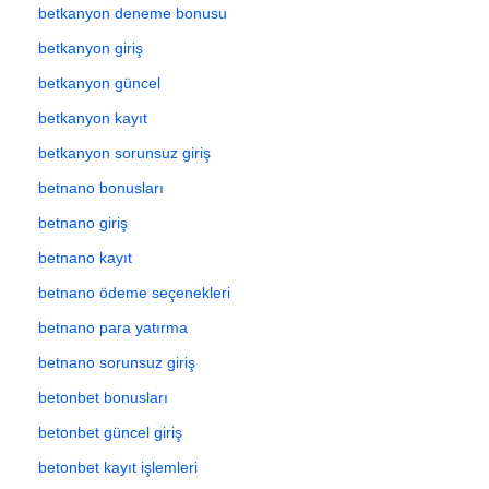
betkanyon deneme bonusu
betkanyon giriş
betkanyon güncel
betkanyon kayıt
betkanyon sorunsuz giriş
betnano bonusları
betnano giriş
betnano kayıt
betnano ödeme seçenekleri
betnano para yatırma
betnano sorunsuz giriş
betonbet bonusları
betonbet güncel giriş
betonbet kayıt işlemleri