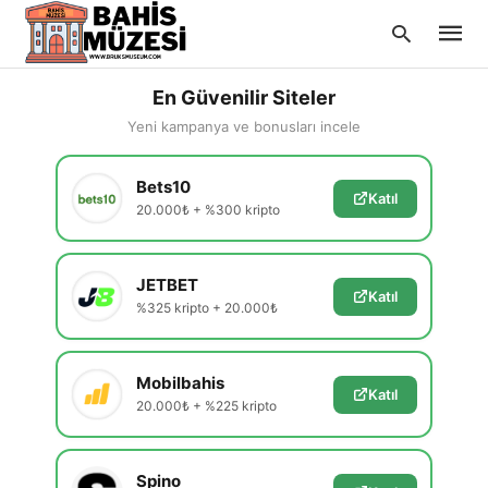
En Güvenilir Siteler
Yeni kampanya ve bonusları incele
Type
Bets10
your
Katıl
searc
20.000₺ + %300 kripto
query
and
hit
enter:
JETBET
Katıl
%325 kripto + 20.000₺
Mobilbahis
Katıl
20.000₺ + %225 kripto
Spino