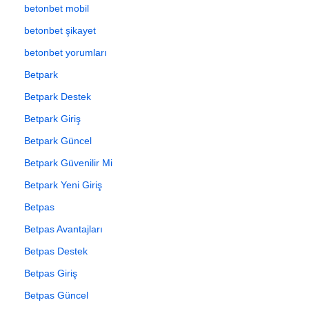
betonbet mobil
betonbet şikayet
betonbet yorumları
Betpark
Betpark Destek
Betpark Giriş
Betpark Güncel
Betpark Güvenilir Mi
Betpark Yeni Giriş
Betpas
Betpas Avantajları
Betpas Destek
Betpas Giriş
Betpas Güncel