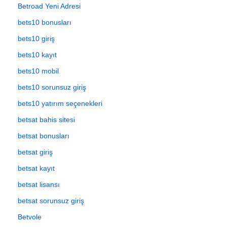
Betroad Yeni Adresi
bets10 bonusları
bets10 giriş
bets10 kayıt
bets10 mobil
bets10 sorunsuz giriş
bets10 yatırım seçenekleri
betsat bahis sitesi
betsat bonusları
betsat giriş
betsat kayıt
betsat lisansı
betsat sorunsuz giriş
Betvole