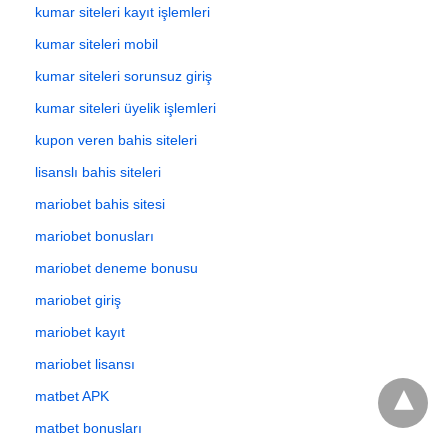
kumar siteleri kayıt işlemleri
kumar siteleri mobil
kumar siteleri sorunsuz giriş
kumar siteleri üyelik işlemleri
kupon veren bahis siteleri
lisanslı bahis siteleri
mariobet bahis sitesi
mariobet bonusları
mariobet deneme bonusu
mariobet giriş
mariobet kayıt
mariobet lisansı
matbet APK
matbet bonusları