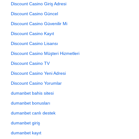
Discount Casino Giriş Adresi
Discount Casino Güncel
Discount Casino Güvenilir Mi
Discount Casino Kayıt
Discount Casino Lisansı
Discount Casino Müşteri Hizmetleri
Discount Casino TV
Discount Casino Yeni Adresi
Discount Casino Yorumlar
dumanbet bahis sitesi
dumanbet bonusları
dumanbet canlı destek
dumanbet giriş
dumanbet kayıt