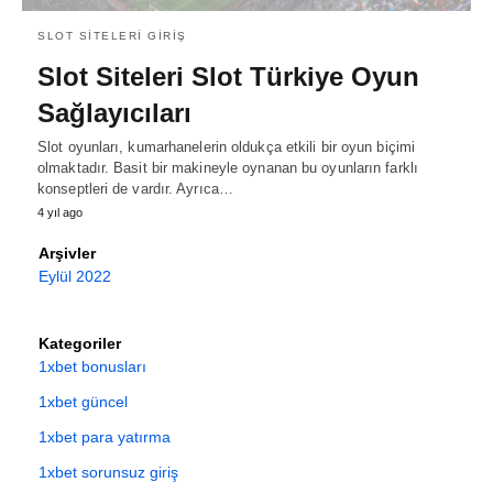
SLOT SITELERI GIRIŞ
Slot Siteleri Slot Türkiye Oyun
Sağlayıcıları
Slot oyunları, kumarhanelerin oldukça etkili bir oyun biçimi
olmaktadır. Basit bir makineyle oynanan bu oyunların farklı
konseptleri de vardır. Ayrıca…
4 yıl ago
Arşivler
Eylül 2022
Kategoriler
1xbet bonusları
1xbet güncel
1xbet para yatırma
1xbet sorunsuz giriş