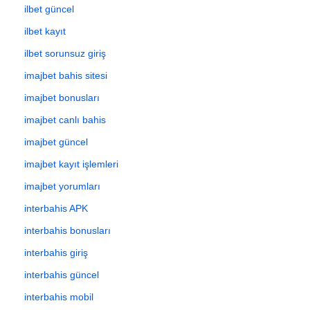
ilbet güncel
ilbet kayıt
ilbet sorunsuz giriş
imajbet bahis sitesi
imajbet bonusları
imajbet canlı bahis
imajbet güncel
imajbet kayıt işlemleri
imajbet yorumları
interbahis APK
interbahis bonusları
interbahis giriş
interbahis güncel
interbahis mobil