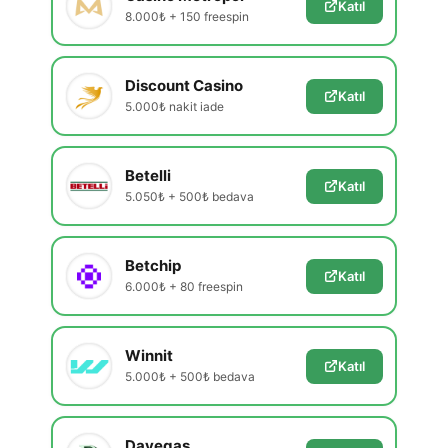
Katıl
8.000₺ + 150 freespin
Discount Casino
Katıl
5.000₺ nakit iade
Betelli
Katıl
5.050₺ + 500₺ bedava
Betchip
Katıl
6.000₺ + 80 freespin
Winnit
Katıl
5.000₺ + 500₺ bedava
Davegas