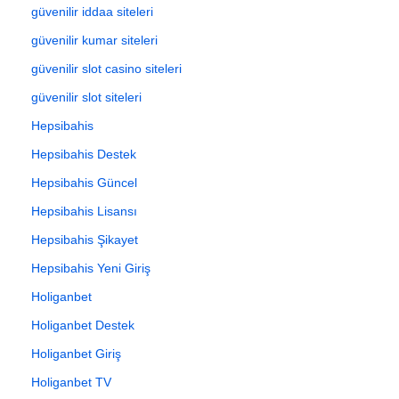
güvenilir iddaa siteleri
güvenilir kumar siteleri
güvenilir slot casino siteleri
güvenilir slot siteleri
Hepsibahis
Hepsibahis Destek
Hepsibahis Güncel
Hepsibahis Lisansı
Hepsibahis Şikayet
Hepsibahis Yeni Giriş
Holiganbet
Holiganbet Destek
Holiganbet Giriş
Holiganbet TV