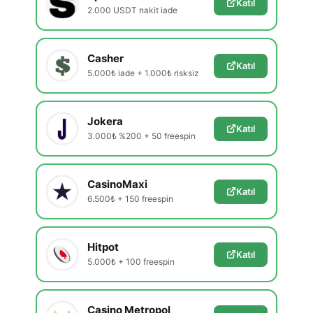
Katıl
2.000 USDT nakit iade
Casher
Katıl
5.000₺ iade + 1.000₺ risksiz
Jokera
Katıl
3.000₺ %200 + 50 freespin
CasinoMaxi
Katıl
6.500₺ + 150 freespin
Hitpot
Katıl
5.000₺ + 100 freespin
Casino Metropol