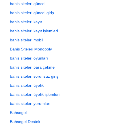
bahis siteleri güncel
bahis siteleri güncel giriş
bahis siteleri kayıt
bahis siteleri kayıt işlemleri
bahis siteleri mobil
Bahis Siteleri Monopoly
bahis siteleri oyunları
bahis siteleri para çekme
bahis siteleri sorunsuz giriş
bahis siteleri üyelik
bahis siteleri üyelik işlemleri
bahis siteleri yorumları
Bahsegel
Bahsegel Destek