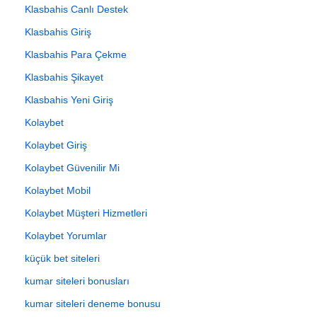
Klasbahis Canlı Destek
Klasbahis Giriş
Klasbahis Para Çekme
Klasbahis Şikayet
Klasbahis Yeni Giriş
Kolaybet
Kolaybet Giriş
Kolaybet Güvenilir Mi
Kolaybet Mobil
Kolaybet Müşteri Hizmetleri
Kolaybet Yorumlar
küçük bet siteleri
kumar siteleri bonusları
kumar siteleri deneme bonusu