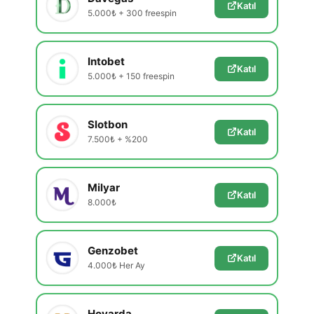
Katıl
5.000₺ + 300 freespin
Intobet
Katıl
5.000₺ + 150 freespin
Slotbon
Katıl
7.500₺ + %200
Milyar
Katıl
8.000₺
Genzobet
Katıl
4.000₺ Her Ay
Hovarda