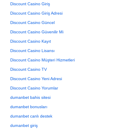
Discount Casino Giriş
Discount Casino Giriş Adresi
Discount Casino Güncel
Discount Casino Güvenilir Mi
Discount Casino Kayıt
Discount Casino Lisansı
Discount Casino Müşteri Hizmetleri
Discount Casino TV
Discount Casino Yeni Adresi
Discount Casino Yorumlar
dumanbet bahis sitesi
dumanbet bonusları
dumanbet canlı destek
dumanbet giriş