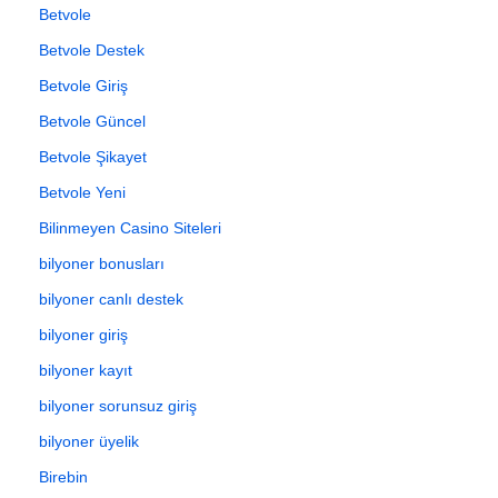
Betvole
Betvole Destek
Betvole Giriş
Betvole Güncel
Betvole Şikayet
Betvole Yeni
Bilinmeyen Casino Siteleri
bilyoner bonusları
bilyoner canlı destek
bilyoner giriş
bilyoner kayıt
bilyoner sorunsuz giriş
bilyoner üyelik
Birebin