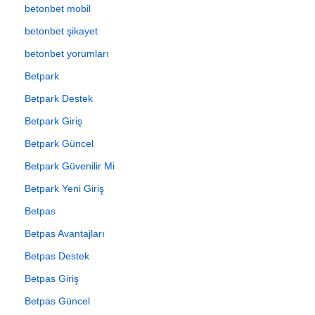
betonbet mobil
betonbet şikayet
betonbet yorumları
Betpark
Betpark Destek
Betpark Giriş
Betpark Güncel
Betpark Güvenilir Mi
Betpark Yeni Giriş
Betpas
Betpas Avantajları
Betpas Destek
Betpas Giriş
Betpas Güncel