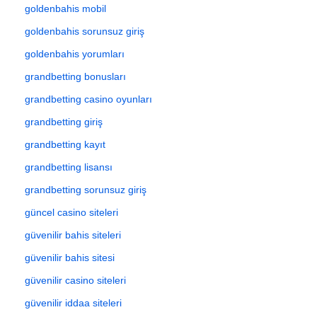
goldenbahis mobil
goldenbahis sorunsuz giriş
goldenbahis yorumları
grandbetting bonusları
grandbetting casino oyunları
grandbetting giriş
grandbetting kayıt
grandbetting lisansı
grandbetting sorunsuz giriş
güncel casino siteleri
güvenilir bahis siteleri
güvenilir bahis sitesi
güvenilir casino siteleri
güvenilir iddaa siteleri