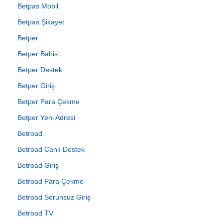
Betpas Mobil
Betpas Şikayet
Betper
Betper Bahis
Betper Destek
Betper Giriş
Betper Para Çekme
Betper Yeni Adresi
Betroad
Betroad Canlı Destek
Betroad Giriş
Betroad Para Çekme
Betroad Sorunsuz Giriş
Betroad TV