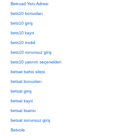
Betroad Yeni Adresi
bets10 bonusları
bets10 giriş
bets10 kayıt
bets10 mobil
bets10 sorunsuz giriş
bets10 yatırım seçenekleri
betsat bahis sitesi
betsat bonusları
betsat giriş
betsat kayıt
betsat lisansı
betsat sorunsuz giriş
Betvole