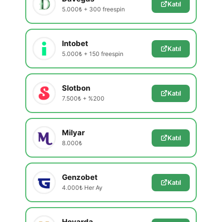
Katıl
5.000₺ + 300 freespin
Intobet
Katıl
5.000₺ + 150 freespin
Slotbon
Katıl
7.500₺ + %200
Milyar
Katıl
8.000₺
Genzobet
Katıl
4.000₺ Her Ay
Hovarda