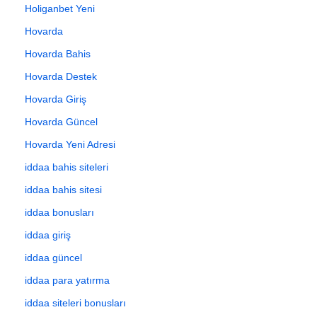
Holiganbet Yeni
Hovarda
Hovarda Bahis
Hovarda Destek
Hovarda Giriş
Hovarda Güncel
Hovarda Yeni Adresi
iddaa bahis siteleri
iddaa bahis sitesi
iddaa bonusları
iddaa giriş
iddaa güncel
iddaa para yatırma
iddaa siteleri bonusları