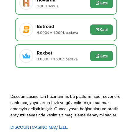
Katıl
%300 Bonus
Betroad
Katıl
4.000₺ + 1.000₺ bedava
Rexbet
Katıl
3.000₺ + 1.500₺ bedava
Discountcasino için hazırlanmış bu platform, spor severlere
canlı maç yayınlarına hızlı ve güvenilir erişim sunmak
amacıyla geliştirilmiştir. Güncel yayın bağlantıları ve pratik
arayüzü sayesinde kesintisiz maç izleme deneyimi sağlar.
DISCOUNTCASINO MAÇ İZLE