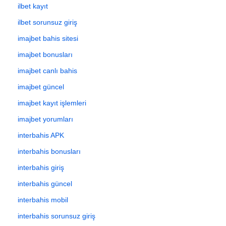
ilbet kayıt
ilbet sorunsuz giriş
imajbet bahis sitesi
imajbet bonusları
imajbet canlı bahis
imajbet güncel
imajbet kayıt işlemleri
imajbet yorumları
interbahis APK
interbahis bonusları
interbahis giriş
interbahis güncel
interbahis mobil
interbahis sorunsuz giriş