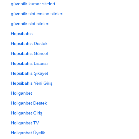
güvenilir kumar siteleri
güvenilir slot casino siteleri
güvenilir slot siteleri
Hepsibahis
Hepsibahis Destek
Hepsibahis Güncel
Hepsibahis Lisansı
Hepsibahis Şikayet
Hepsibahis Yeni Giriş
Holiganbet
Holiganbet Destek
Holiganbet Giriş
Holiganbet TV
Holiganbet Üyelik