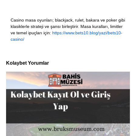
Casino masa oyunları; blackjack, rulet, bakara ve poker gibi
klasiklerle strateji ve şansı birleştirir. Masa kuralları, limitler
ve temel ipuçları için:
https://www.bets10.blog/yazi/bets10-
casino/
Kolaybet Yorumlar