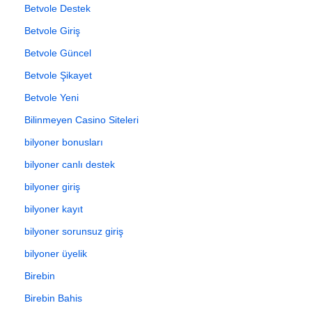
Betvole Destek
Betvole Giriş
Betvole Güncel
Betvole Şikayet
Betvole Yeni
Bilinmeyen Casino Siteleri
bilyoner bonusları
bilyoner canlı destek
bilyoner giriş
bilyoner kayıt
bilyoner sorunsuz giriş
bilyoner üyelik
Birebin
Birebin Bahis