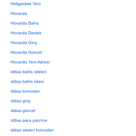
Holiganbet Yeni
Hovarda
Hovarda Bahis
Hovarda Destek
Hovarda Giriş
Hovarda Güncel
Hovarda Yeni Adresi
iddaa bahis siteleri
iddaa bahis sitesi
iddaa bonusları
iddaa giriş
iddaa güncel
iddaa para yatırma
iddaa siteleri bonusları