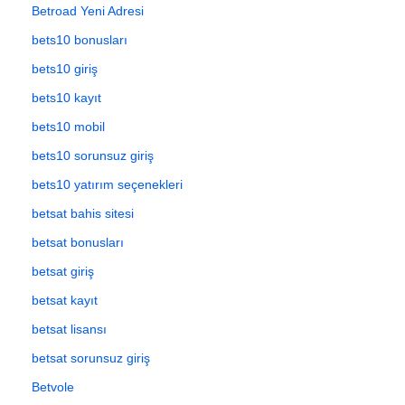
Betroad Yeni Adresi
bets10 bonusları
bets10 giriş
bets10 kayıt
bets10 mobil
bets10 sorunsuz giriş
bets10 yatırım seçenekleri
betsat bahis sitesi
betsat bonusları
betsat giriş
betsat kayıt
betsat lisansı
betsat sorunsuz giriş
Betvole