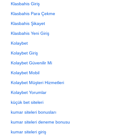
Klasbahis Giriş
Klasbahis Para Çekme
Klasbahis Şikayet
Klasbahis Yeni Giriş
Kolaybet
Kolaybet Giriş
Kolaybet Güvenilir Mi
Kolaybet Mobil
Kolaybet Müşteri Hizmetleri
Kolaybet Yorumlar
küçük bet siteleri
kumar siteleri bonusları
kumar siteleri deneme bonusu
kumar siteleri giriş