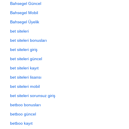
Bahsegel Güncel
Bahsegel Mobil
Bahsegel Üyelik
bet siteleri
bet siteleri bonusları
bet siteleri giriş
bet siteleri güncel
bet siteleri kayıt
bet siteleri lisansı
bet siteleri mobil
bet siteleri sorunsuz giriş
betboo bonusları
betboo güncel
betboo kayıt