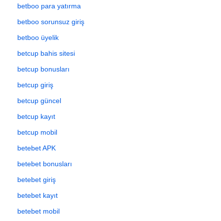
betboo para yatırma
betboo sorunsuz giriş
betboo üyelik
betcup bahis sitesi
betcup bonusları
betcup giriş
betcup güncel
betcup kayıt
betcup mobil
betebet APK
betebet bonusları
betebet giriş
betebet kayıt
betebet mobil