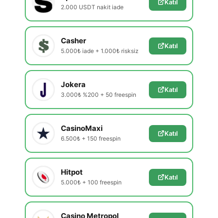
Katıl
2.000 USDT nakit iade
Casher
Katıl
5.000₺ iade + 1.000₺ risksiz
Jokera
Katıl
3.000₺ %200 + 50 freespin
CasinoMaxi
Katıl
6.500₺ + 150 freespin
Hitpot
Katıl
5.000₺ + 100 freespin
Casino Metropol