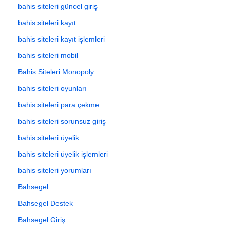
bahis siteleri güncel giriş
bahis siteleri kayıt
bahis siteleri kayıt işlemleri
bahis siteleri mobil
Bahis Siteleri Monopoly
bahis siteleri oyunları
bahis siteleri para çekme
bahis siteleri sorunsuz giriş
bahis siteleri üyelik
bahis siteleri üyelik işlemleri
bahis siteleri yorumları
Bahsegel
Bahsegel Destek
Bahsegel Giriş