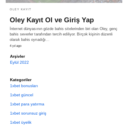
OLEY KAYIT
Oley Kayıt Ol ve Giriş Yap
İnternet dünyasının gözde bahis sitelerinden biri olan Oley, genç
bahis severler tarafından tercih ediliyor. Birçok kişinin düzenli
olarak bahis oynadığı…
4 yıl ago
Arşivler
Eylül 2022
Kategoriler
1xbet bonusları
1xbet güncel
1xbet para yatırma
1xbet sorunsuz giriş
1xbet üyelik