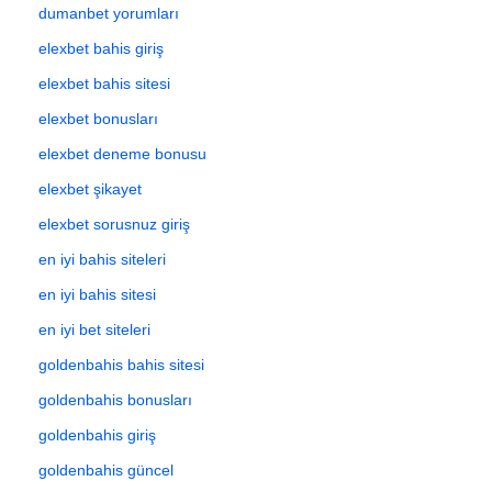
dumanbet yorumları
elexbet bahis giriş
elexbet bahis sitesi
elexbet bonusları
elexbet deneme bonusu
elexbet şikayet
elexbet sorusnuz giriş
en iyi bahis siteleri
en iyi bahis sitesi
en iyi bet siteleri
goldenbahis bahis sitesi
goldenbahis bonusları
goldenbahis giriş
goldenbahis güncel