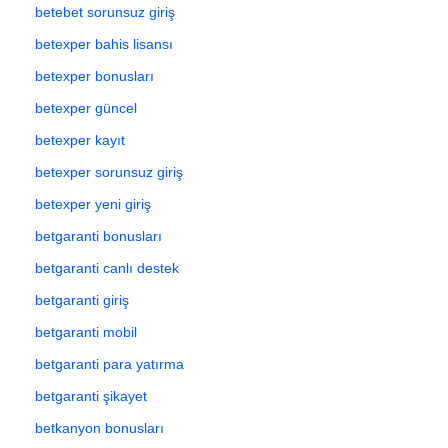
betebet sorunsuz giriş
betexper bahis lisansı
betexper bonusları
betexper güncel
betexper kayıt
betexper sorunsuz giriş
betexper yeni giriş
betgaranti bonusları
betgaranti canlı destek
betgaranti giriş
betgaranti mobil
betgaranti para yatırma
betgaranti şikayet
betkanyon bonusları