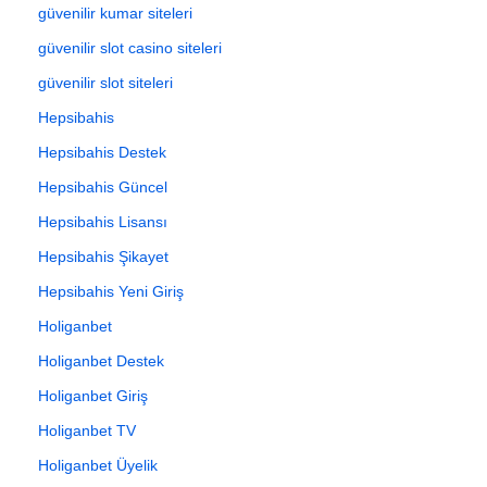
güvenilir kumar siteleri
güvenilir slot casino siteleri
güvenilir slot siteleri
Hepsibahis
Hepsibahis Destek
Hepsibahis Güncel
Hepsibahis Lisansı
Hepsibahis Şikayet
Hepsibahis Yeni Giriş
Holiganbet
Holiganbet Destek
Holiganbet Giriş
Holiganbet TV
Holiganbet Üyelik