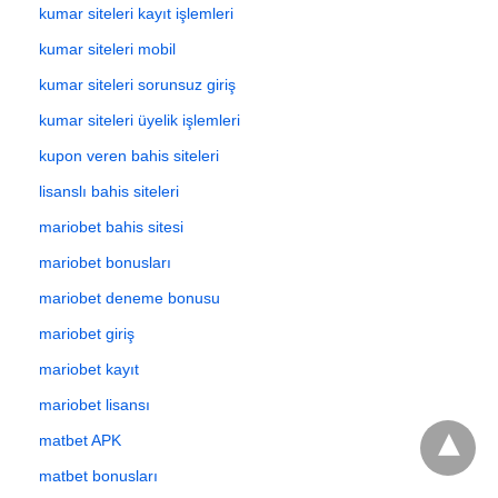
kumar siteleri kayıt işlemleri
kumar siteleri mobil
kumar siteleri sorunsuz giriş
kumar siteleri üyelik işlemleri
kupon veren bahis siteleri
lisanslı bahis siteleri
mariobet bahis sitesi
mariobet bonusları
mariobet deneme bonusu
mariobet giriş
mariobet kayıt
mariobet lisansı
matbet APK
matbet bonusları