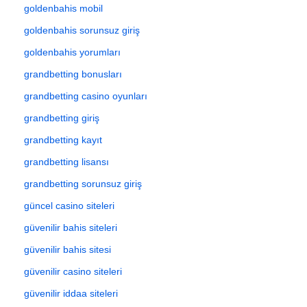
goldenbahis mobil
goldenbahis sorunsuz giriş
goldenbahis yorumları
grandbetting bonusları
grandbetting casino oyunları
grandbetting giriş
grandbetting kayıt
grandbetting lisansı
grandbetting sorunsuz giriş
güncel casino siteleri
güvenilir bahis siteleri
güvenilir bahis sitesi
güvenilir casino siteleri
güvenilir iddaa siteleri