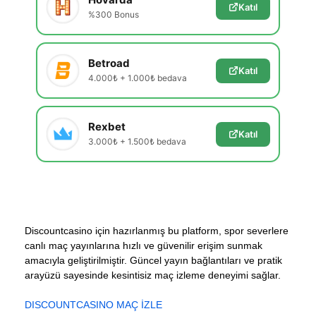
Katıl
%300 Bonus
Betroad
Katıl
4.000₺ + 1.000₺ bedava
Rexbet
Katıl
3.000₺ + 1.500₺ bedava
Discountcasino için hazırlanmış bu platform, spor severlere
canlı maç yayınlarına hızlı ve güvenilir erişim sunmak
amacıyla geliştirilmiştir. Güncel yayın bağlantıları ve pratik
arayüzü sayesinde kesintisiz maç izleme deneyimi sağlar.
DISCOUNTCASINO MAÇ İZLE