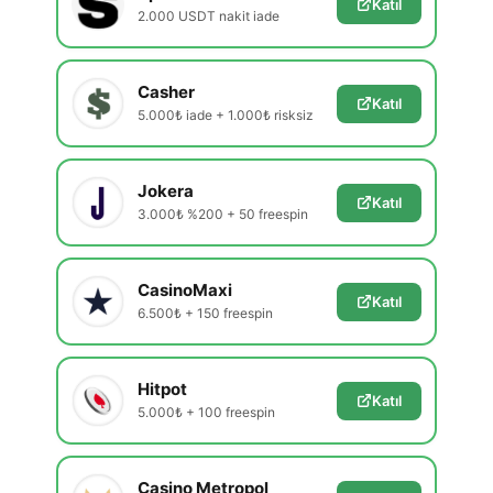
Katıl
2.000 USDT nakit iade
Casher
Katıl
5.000₺ iade + 1.000₺ risksiz
Jokera
Katıl
3.000₺ %200 + 50 freespin
CasinoMaxi
Katıl
6.500₺ + 150 freespin
Hitpot
Katıl
5.000₺ + 100 freespin
Casino Metropol