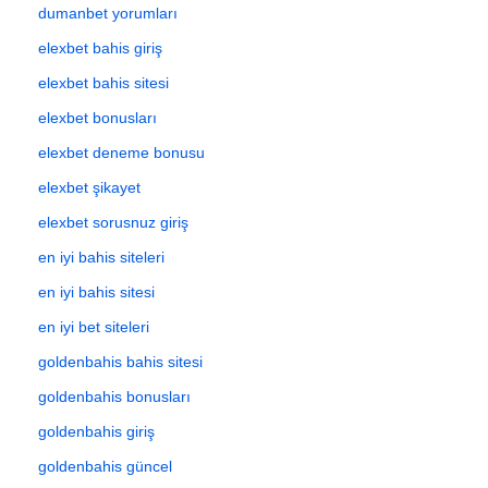
dumanbet yorumları
elexbet bahis giriş
elexbet bahis sitesi
elexbet bonusları
elexbet deneme bonusu
elexbet şikayet
elexbet sorusnuz giriş
en iyi bahis siteleri
en iyi bahis sitesi
en iyi bet siteleri
goldenbahis bahis sitesi
goldenbahis bonusları
goldenbahis giriş
goldenbahis güncel