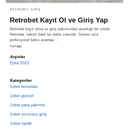
RETROBET GIRIŞ
Retrobet Kayıt Ol ve Giriş Yap
Retrobet kayıt olma ve giriş bakımından avantajlı bir sitedir.
Retrobet, sektör lideri bir bahis sitesidir. Sistem size
profesyonel bahis avantajı…
4 yıl ago
Arşivler
Eylül 2022
Kategoriler
1xbet bonusları
1xbet güncel
1xbet para yatırma
1xbet sorunsuz giriş
1xbet üyelik