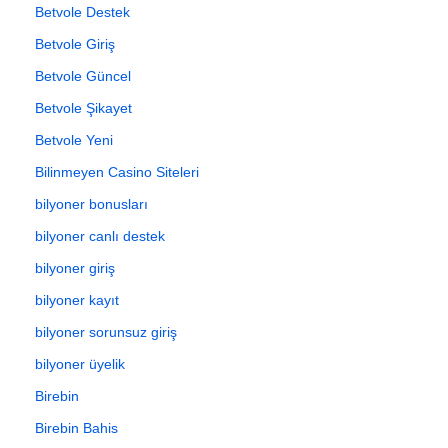
Betvole Destek
Betvole Giriş
Betvole Güncel
Betvole Şikayet
Betvole Yeni
Bilinmeyen Casino Siteleri
bilyoner bonusları
bilyoner canlı destek
bilyoner giriş
bilyoner kayıt
bilyoner sorunsuz giriş
bilyoner üyelik
Birebin
Birebin Bahis