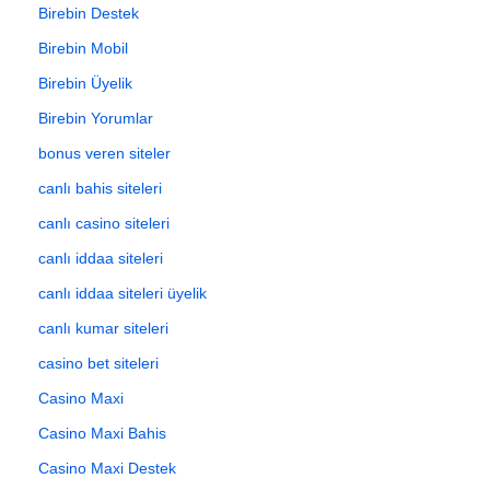
Birebin Destek
Birebin Mobil
Birebin Üyelik
Birebin Yorumlar
bonus veren siteler
canlı bahis siteleri
canlı casino siteleri
canlı iddaa siteleri
canlı iddaa siteleri üyelik
canlı kumar siteleri
casino bet siteleri
Casino Maxi
Casino Maxi Bahis
Casino Maxi Destek