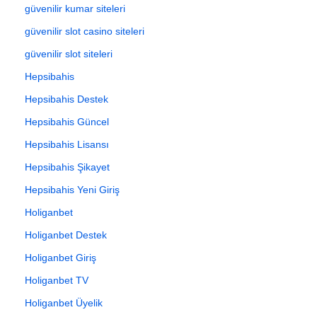
güvenilir kumar siteleri
güvenilir slot casino siteleri
güvenilir slot siteleri
Hepsibahis
Hepsibahis Destek
Hepsibahis Güncel
Hepsibahis Lisansı
Hepsibahis Şikayet
Hepsibahis Yeni Giriş
Holiganbet
Holiganbet Destek
Holiganbet Giriş
Holiganbet TV
Holiganbet Üyelik