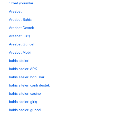
1xbet yorumları
Aresbet
Aresbet Bahis
Aresbet Destek
Aresbet Giriş
Aresbet Güncel
Aresbet Mobil
bahis siteleri
bahis siteleri APK
bahis siteleri bonusları
bahis siteleri canlı destek
bahis siteleri casino
bahis siteleri giriş
bahis siteleri güncel