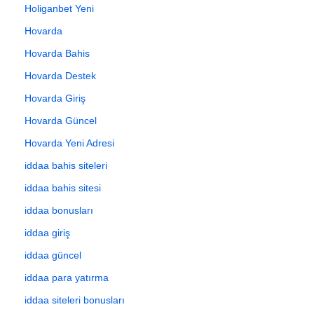
Holiganbet Yeni
Hovarda
Hovarda Bahis
Hovarda Destek
Hovarda Giriş
Hovarda Güncel
Hovarda Yeni Adresi
iddaa bahis siteleri
iddaa bahis sitesi
iddaa bonusları
iddaa giriş
iddaa güncel
iddaa para yatırma
iddaa siteleri bonusları