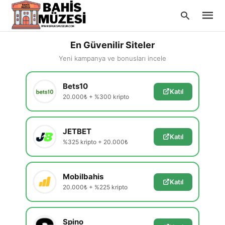
En Güvenilir Siteler
Yeni kampanya ve bonusları incele
Type
Bets10
your
Katıl
searc
20.000₺ + %300 kripto
query
and
hit
enter:
JETBET
Katıl
%325 kripto + 20.000₺
Mobilbahis
Katıl
20.000₺ + %225 kripto
Spino