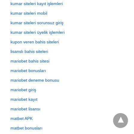
kumar siteleri kayıt işlemleri
kumar siteleri mobil
kumar siteleri sorunsuz giriş
kumar siteleri üyelik işlemleri
kupon veren bahis siteleri
lisanslı bahis siteleri
mariobet bahis sitesi
mariobet bonusları
mariobet deneme bonusu
mariobet giriş
mariobet kayıt
mariobet lisansı
matbet APK
matbet bonusları