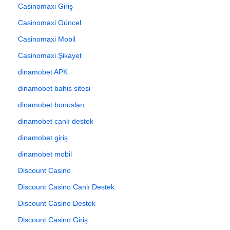
Casinomaxi Giriş
Casinomaxi Güncel
Casinomaxi Mobil
Casinomaxi Şikayet
dinamobet APK
dinamobet bahis sitesi
dinamobet bonusları
dinamobet canlı destek
dinamobet giriş
dinamobet mobil
Discount Casino
Discount Casino Canlı Destek
Discount Casino Destek
Discount Casino Giriş