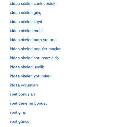
iddaa siteleri canlı destek
iddaa siteleri giriş
iddaa siteleri kayıt
iddaa siteleri mobil
iddaa siteleri para yatırma
iddaa siteleri popüler maçlar
iddaa siteleri sorunsuz giriş
iddaa siteleri üyelik
iddaa siteleri yorumları
iddaa yorumları
ilbet bonusları
ilbet deneme bonusu
ilbet giriş
ilbet güncel