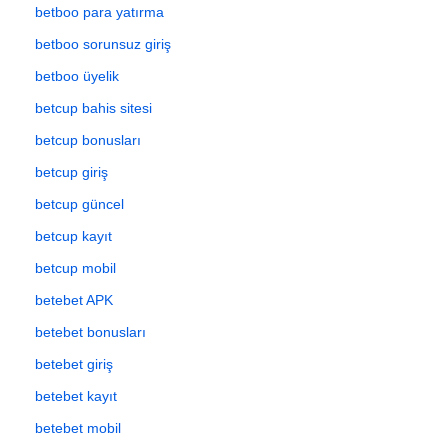
betboo para yatırma
betboo sorunsuz giriş
betboo üyelik
betcup bahis sitesi
betcup bonusları
betcup giriş
betcup güncel
betcup kayıt
betcup mobil
betebet APK
betebet bonusları
betebet giriş
betebet kayıt
betebet mobil