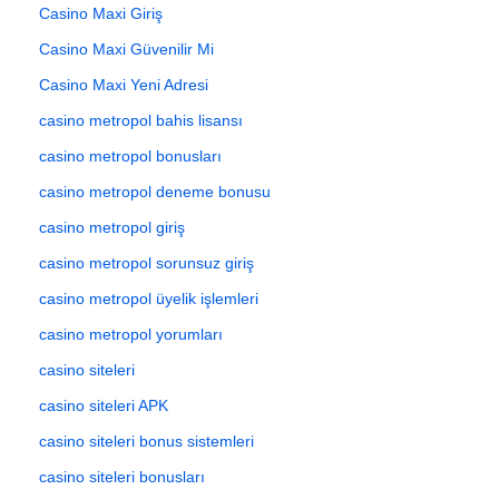
Casino Maxi Giriş
Casino Maxi Güvenilir Mi
Casino Maxi Yeni Adresi
casino metropol bahis lisansı
casino metropol bonusları
casino metropol deneme bonusu
casino metropol giriş
casino metropol sorunsuz giriş
casino metropol üyelik işlemleri
casino metropol yorumları
casino siteleri
casino siteleri APK
casino siteleri bonus sistemleri
casino siteleri bonusları