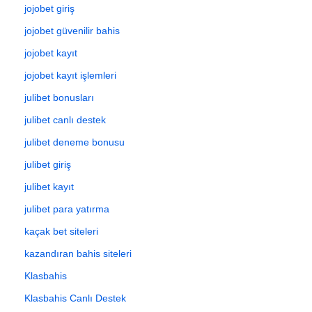
jojobet giriş
jojobet güvenilir bahis
jojobet kayıt
jojobet kayıt işlemleri
julibet bonusları
julibet canlı destek
julibet deneme bonusu
julibet giriş
julibet kayıt
julibet para yatırma
kaçak bet siteleri
kazandıran bahis siteleri
Klasbahis
Klasbahis Canlı Destek