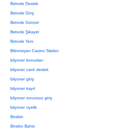
Betvole Destek
Betvole Giriş
Betvole Güncel
Betvole Şikayet
Betvole Yeni
Bilinmeyen Casino Siteleri
bilyoner bonusları
bilyoner canlı destek
bilyoner giriş
bilyoner kayıt
bilyoner sorunsuz giriş
bilyoner üyelik
Birebin
Birebin Bahis