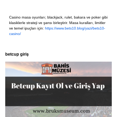
Casino masa oyunları; blackjack, rulet, bakara ve poker gibi
klasiklerle strateji ve şansı birleştirir. Masa kuralları, limitler
ve temel ipuçları için:
https://www.bets10.blog/yazi/bets10-
casino/
betcup giriş