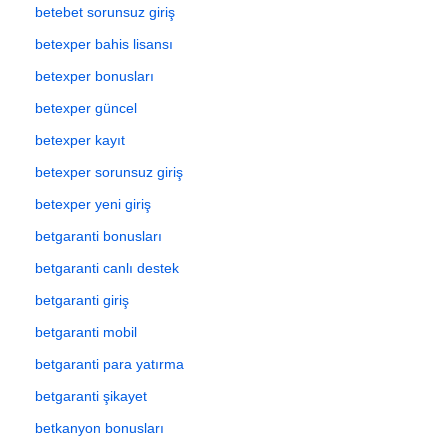
betebet sorunsuz giriş
betexper bahis lisansı
betexper bonusları
betexper güncel
betexper kayıt
betexper sorunsuz giriş
betexper yeni giriş
betgaranti bonusları
betgaranti canlı destek
betgaranti giriş
betgaranti mobil
betgaranti para yatırma
betgaranti şikayet
betkanyon bonusları