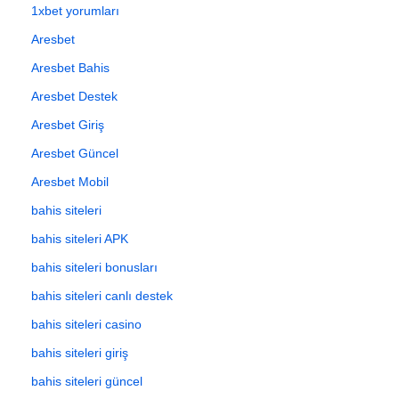
1xbet yorumları
Aresbet
Aresbet Bahis
Aresbet Destek
Aresbet Giriş
Aresbet Güncel
Aresbet Mobil
bahis siteleri
bahis siteleri APK
bahis siteleri bonusları
bahis siteleri canlı destek
bahis siteleri casino
bahis siteleri giriş
bahis siteleri güncel