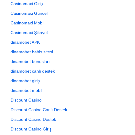
Casinomaxi Giriş
Casinomaxi Güncel
Casinomaxi Mobil
Casinomaxi Şikayet
dinamobet APK
dinamobet bahis sitesi
dinamobet bonusları
dinamobet canlı destek
dinamobet giriş
dinamobet mobil
Discount Casino
Discount Casino Canlı Destek
Discount Casino Destek
Discount Casino Giriş