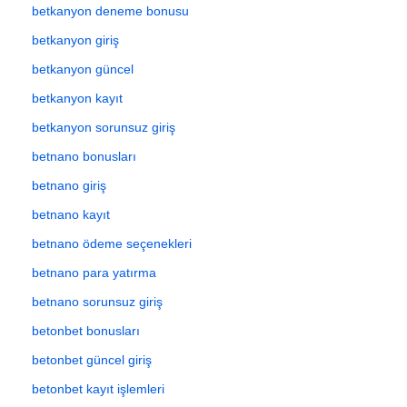
betkanyon deneme bonusu
betkanyon giriş
betkanyon güncel
betkanyon kayıt
betkanyon sorunsuz giriş
betnano bonusları
betnano giriş
betnano kayıt
betnano ödeme seçenekleri
betnano para yatırma
betnano sorunsuz giriş
betonbet bonusları
betonbet güncel giriş
betonbet kayıt işlemleri