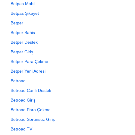
Betpas Mobil
Betpas Şikayet
Betper
Betper Bahis
Betper Destek
Betper Giriş
Betper Para Çekme
Betper Yeni Adresi
Betroad
Betroad Canlı Destek
Betroad Giriş
Betroad Para Çekme
Betroad Sorunsuz Giriş
Betroad TV