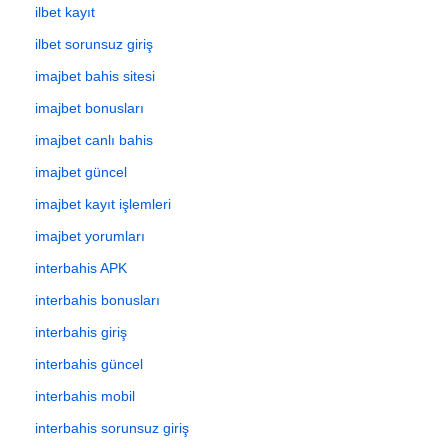
ilbet kayıt
ilbet sorunsuz giriş
imajbet bahis sitesi
imajbet bonusları
imajbet canlı bahis
imajbet güncel
imajbet kayıt işlemleri
imajbet yorumları
interbahis APK
interbahis bonusları
interbahis giriş
interbahis güncel
interbahis mobil
interbahis sorunsuz giriş