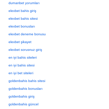
dumanbet yorumları
elexbet bahis giriş
elexbet bahis sitesi
elexbet bonusları
elexbet deneme bonusu
elexbet şikayet
elexbet sorusnuz giriş
en iyi bahis siteleri
en iyi bahis sitesi
en iyi bet siteleri
goldenbahis bahis sitesi
goldenbahis bonusları
goldenbahis giriş
goldenbahis güncel