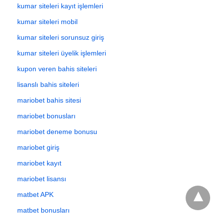
kumar siteleri kayıt işlemleri
kumar siteleri mobil
kumar siteleri sorunsuz giriş
kumar siteleri üyelik işlemleri
kupon veren bahis siteleri
lisanslı bahis siteleri
mariobet bahis sitesi
mariobet bonusları
mariobet deneme bonusu
mariobet giriş
mariobet kayıt
mariobet lisansı
matbet APK
matbet bonusları