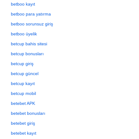
betboo kayıt
betboo para yatırma
betboo sorunsuz giriş
betboo üyelik
betcup bahis sitesi
betcup bonusları
betcup giriş
betcup güncel
betcup kayıt
betcup mobil
betebet APK
betebet bonusları
betebet giriş
betebet kayıt