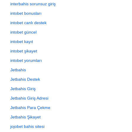
interbahis sorunsuz giriş
intobet bonusları
intobet canlı destek
intobet güncel
intobet kayıt
intobet şikayet
intobet yorumları
Jetbahis
Jetbahis Destek
Jetbahis Giriş
Jetbahis Giriş Adresi
Jetbahis Para Çekme
Jetbahis Şikayet
jojobet bahis sitesi