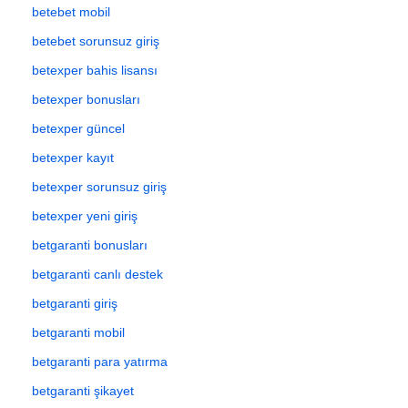
betebet mobil
betebet sorunsuz giriş
betexper bahis lisansı
betexper bonusları
betexper güncel
betexper kayıt
betexper sorunsuz giriş
betexper yeni giriş
betgaranti bonusları
betgaranti canlı destek
betgaranti giriş
betgaranti mobil
betgaranti para yatırma
betgaranti şikayet