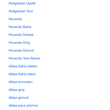
Holiganbet Üyelik
Holiganbet Yeni
Hovarda
Hovarda Bahis
Hovarda Destek
Hovarda Giriş
Hovarda Güncel
Hovarda Yeni Adresi
iddaa bahis siteleri
iddaa bahis sitesi
iddaa bonusları
iddaa giriş
iddaa güncel
iddaa para yatırma