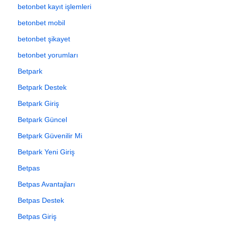
betonbet kayıt işlemleri
betonbet mobil
betonbet şikayet
betonbet yorumları
Betpark
Betpark Destek
Betpark Giriş
Betpark Güncel
Betpark Güvenilir Mi
Betpark Yeni Giriş
Betpas
Betpas Avantajları
Betpas Destek
Betpas Giriş