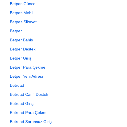
Betpas Güncel
Betpas Mobil
Betpas Şikayet
Betper
Betper Bahis
Betper Destek
Betper Giriş
Betper Para Çekme
Betper Yeni Adresi
Betroad
Betroad Canlı Destek
Betroad Giriş
Betroad Para Çekme
Betroad Sorunsuz Giriş