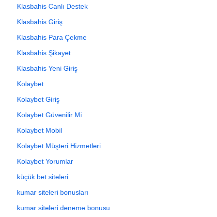
Klasbahis Canlı Destek
Klasbahis Giriş
Klasbahis Para Çekme
Klasbahis Şikayet
Klasbahis Yeni Giriş
Kolaybet
Kolaybet Giriş
Kolaybet Güvenilir Mi
Kolaybet Mobil
Kolaybet Müşteri Hizmetleri
Kolaybet Yorumlar
küçük bet siteleri
kumar siteleri bonusları
kumar siteleri deneme bonusu