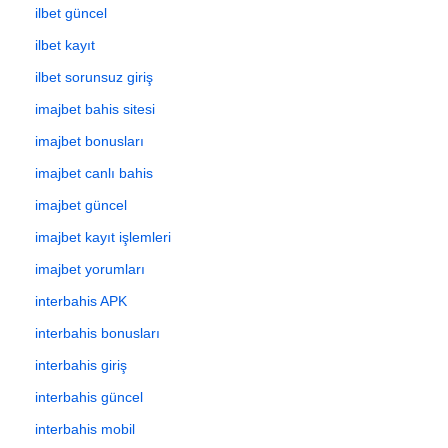
ilbet güncel
ilbet kayıt
ilbet sorunsuz giriş
imajbet bahis sitesi
imajbet bonusları
imajbet canlı bahis
imajbet güncel
imajbet kayıt işlemleri
imajbet yorumları
interbahis APK
interbahis bonusları
interbahis giriş
interbahis güncel
interbahis mobil