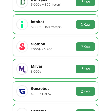
Katıl
5.000₺ + 300 freespin
Intobet
Katıl
5.000₺ + 150 freespin
Slotbon
Katıl
7.500₺ + %200
Milyar
Katıl
8.000₺
Genzobet
Katıl
4.000₺ Her Ay
Hovarda