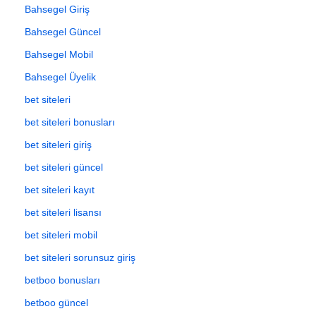
Bahsegel Giriş
Bahsegel Güncel
Bahsegel Mobil
Bahsegel Üyelik
bet siteleri
bet siteleri bonusları
bet siteleri giriş
bet siteleri güncel
bet siteleri kayıt
bet siteleri lisansı
bet siteleri mobil
bet siteleri sorunsuz giriş
betboo bonusları
betboo güncel