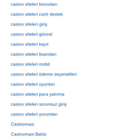
casino siteleri bonusları
casino siteleri canlı destek
casino siteleri giriş
casino siteleri güncel
casino siteleri kayıt
casino siteleri lisansları
casino siteleri mobil
casino siteleri ödeme seçenekleri
casino siteleri oyunları
casino siteleri para yatırma
casino siteleri sorunsuz giriş
casino siteleri yorumları
Casinomaxi
Casinomaxi Bahis