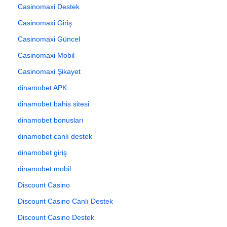
Casinomaxi Destek
Casinomaxi Giriş
Casinomaxi Güncel
Casinomaxi Mobil
Casinomaxi Şikayet
dinamobet APK
dinamobet bahis sitesi
dinamobet bonusları
dinamobet canlı destek
dinamobet giriş
dinamobet mobil
Discount Casino
Discount Casino Canlı Destek
Discount Casino Destek