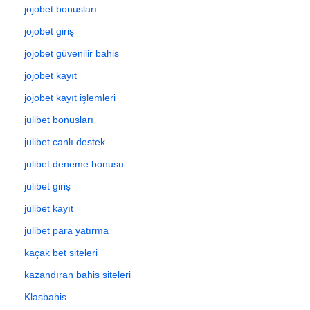
jojobet bonusları
jojobet giriş
jojobet güvenilir bahis
jojobet kayıt
jojobet kayıt işlemleri
julibet bonusları
julibet canlı destek
julibet deneme bonusu
julibet giriş
julibet kayıt
julibet para yatırma
kaçak bet siteleri
kazandıran bahis siteleri
Klasbahis