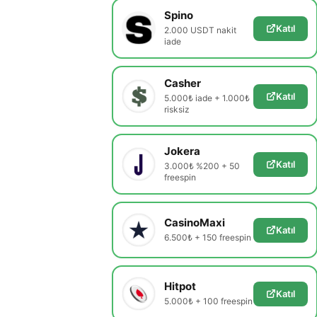
Spino
Katıl
2.000 USDT nakit
iade
Casher
Katıl
5.000₺ iade + 1.000₺
risksiz
Jokera
Katıl
3.000₺ %200 + 50
freespin
CasinoMaxi
Katıl
6.500₺ + 150 freespin
Hitpot
Katıl
5.000₺ + 100 freespin