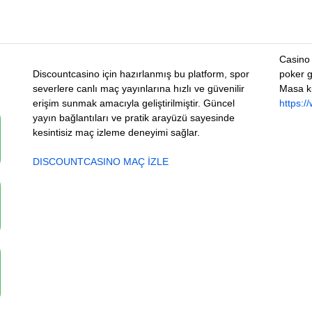
Casino 
Discountcasino için hazırlanmış bu platform, spor
poker gi
severlere canlı maç yayınlarına hızlı ve güvenilir
Masa kur
erişim sunmak amacıyla geliştirilmiştir. Güncel
https:/
yayın bağlantıları ve pratik arayüzü sayesinde
kesintisiz maç izleme deneyimi sağlar.
DISCOUNTCASINO MAÇ İZLE