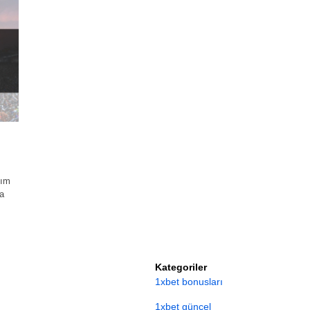
dım
ra
Kategoriler
1xbet bonusları
1xbet güncel