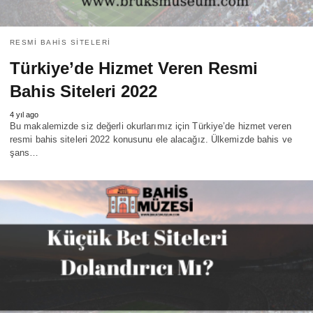
RESMI BAHIS SITELERI
Türkiye’de Hizmet Veren Resmi
Bahis Siteleri 2022
4 yıl ago
Bu makalemizde siz değerli okurlarımız için Türkiye’de hizmet veren
resmi bahis siteleri 2022 konusunu ele alacağız. Ülkemizde bahis ve
şans…