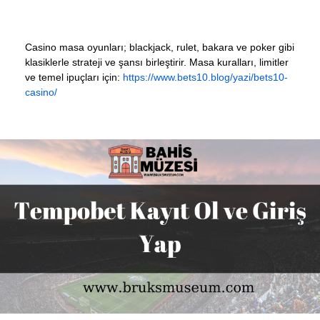
Casino masa oyunları; blackjack, rulet, bakara ve poker gibi
klasiklerle strateji ve şansı birleştirir. Masa kuralları, limitler
ve temel ipuçları için:
https://www.bets10.blog/yazi/bets10-
casino/