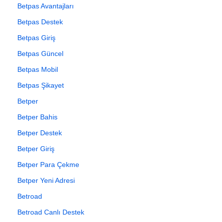
Betpas Avantajları
Betpas Destek
Betpas Giriş
Betpas Güncel
Betpas Mobil
Betpas Şikayet
Betper
Betper Bahis
Betper Destek
Betper Giriş
Betper Para Çekme
Betper Yeni Adresi
Betroad
Betroad Canlı Destek