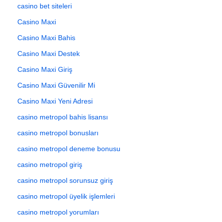
casino bet siteleri
Casino Maxi
Casino Maxi Bahis
Casino Maxi Destek
Casino Maxi Giriş
Casino Maxi Güvenilir Mi
Casino Maxi Yeni Adresi
casino metropol bahis lisansı
casino metropol bonusları
casino metropol deneme bonusu
casino metropol giriş
casino metropol sorunsuz giriş
casino metropol üyelik işlemleri
casino metropol yorumları