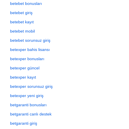
betebet bonusları
betebet giriş
betebet kayıt
betebet mobil
betebet sorunsuz giriş
betexper bahis lisansı
betexper bonusları
betexper güncel
betexper kayıt
betexper sorunsuz giriş
betexper yeni giriş
betgaranti bonusları
betgaranti canlı destek
betgaranti giriş