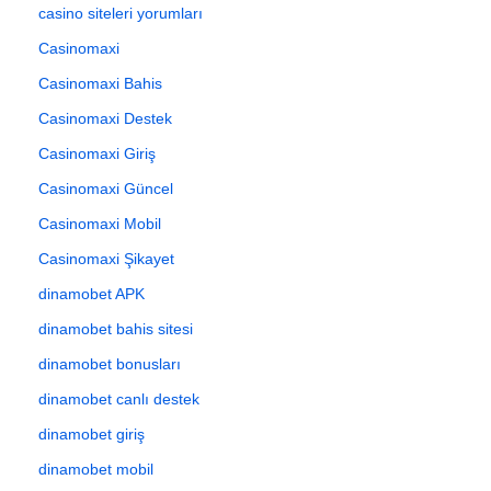
casino siteleri yorumları
Casinomaxi
Casinomaxi Bahis
Casinomaxi Destek
Casinomaxi Giriş
Casinomaxi Güncel
Casinomaxi Mobil
Casinomaxi Şikayet
dinamobet APK
dinamobet bahis sitesi
dinamobet bonusları
dinamobet canlı destek
dinamobet giriş
dinamobet mobil