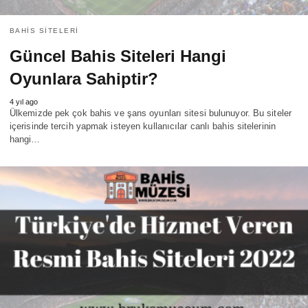
BAHIS SITELERI
Güncel Bahis Siteleri Hangi
Oyunlara Sahiptir?
4 yıl ago
Ülkemizde pek çok bahis ve şans oyunları sitesi bulunuyor. Bu siteler
içerisinde tercih yapmak isteyen kullanıcılar canlı bahis sitelerinin
hangi…