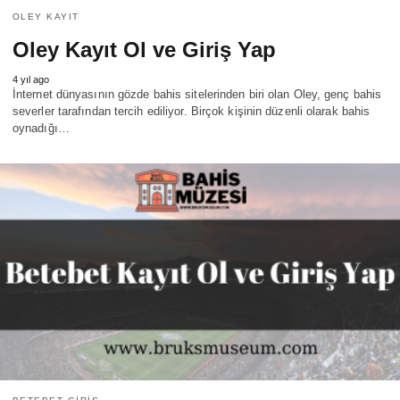
OLEY KAYIT
Oley Kayıt Ol ve Giriş Yap
4 yıl ago
İnternet dünyasının gözde bahis sitelerinden biri olan Oley, genç bahis
severler tarafından tercih ediliyor. Birçok kişinin düzenli olarak bahis
oynadığı…