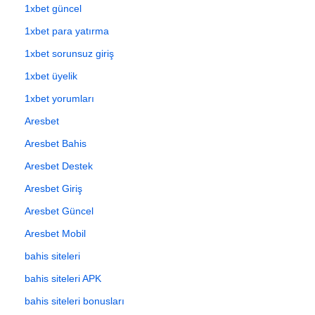
1xbet güncel
1xbet para yatırma
1xbet sorunsuz giriş
1xbet üyelik
1xbet yorumları
Aresbet
Aresbet Bahis
Aresbet Destek
Aresbet Giriş
Aresbet Güncel
Aresbet Mobil
bahis siteleri
bahis siteleri APK
bahis siteleri bonusları