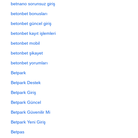
betnano sorunsuz giriş
betonbet bonusları
betonbet güncel giriş
betonbet kayıt işlemleri
betonbet mobil
betonbet şikayet
betonbet yorumları
Betpark
Betpark Destek
Betpark Giriş
Betpark Güncel
Betpark Güvenilir Mi
Betpark Yeni Giriş
Betpas