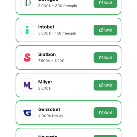
Katıl
5.000₺ + 300 freespin
Intobet
Katıl
5.000₺ + 150 freespin
Slotbon
Katıl
7.500₺ + %200
Milyar
Katıl
8.000₺
Genzobet
Katıl
4.000₺ Her Ay
Hovarda