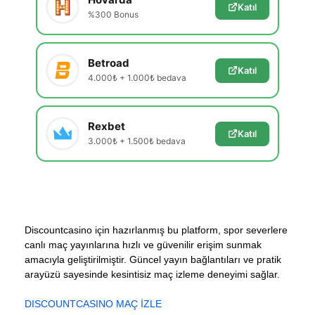
Katıl
%300 Bonus
Betroad
Katıl
4.000₺ + 1.000₺ bedava
Rexbet
Katıl
3.000₺ + 1.500₺ bedava
Discountcasino için hazırlanmış bu platform, spor severlere
canlı maç yayınlarına hızlı ve güvenilir erişim sunmak
amacıyla geliştirilmiştir. Güncel yayın bağlantıları ve pratik
arayüzü sayesinde kesintisiz maç izleme deneyimi sağlar.
DISCOUNTCASINO MAÇ İZLE