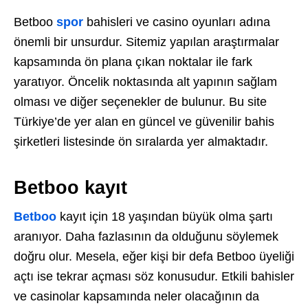
Betboo
spor
bahisleri ve casino oyunları adına
önemli bir unsurdur. Sitemiz yapılan araştırmalar
kapsamında ön plana çıkan noktalar ile fark
yaratıyor. Öncelik noktasında alt yapının sağlam
olması ve diğer seçenekler de bulunur. Bu site
Türkiye’de yer alan en güncel ve güvenilir bahis
şirketleri listesinde ön sıralarda yer almaktadır.
Betboo kayıt
Betboo
kayıt için 18 yaşından büyük olma şartı
aranıyor. Daha fazlasının da olduğunu söylemek
doğru olur. Mesela, eğer kişi bir defa Betboo üyeliği
açtı ise tekrar açması söz konusudur. Etkili bahisler
ve casinolar kapsamında neler olacağının da