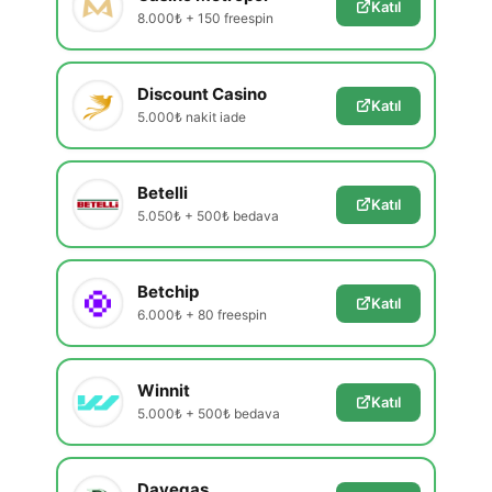
Katıl
8.000₺ + 150 freespin
Discount Casino
Katıl
5.000₺ nakit iade
Betelli
Katıl
5.050₺ + 500₺ bedava
Betchip
Katıl
6.000₺ + 80 freespin
Winnit
Katıl
5.000₺ + 500₺ bedava
Davegas