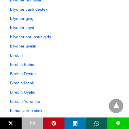
bilyoner canlı destek
bilyoner giriş
bilyoner kayıt
bilyoner sorunsuz giriş
bilyoner üyelik
Birebin
Birebin Bahis
Birebin Destek
Birebin Mobil
Birebin Üyelik
Birebin Yorumlar
bonus veren siteler
canlı bahis siteleri
L
canlı casino siteleri