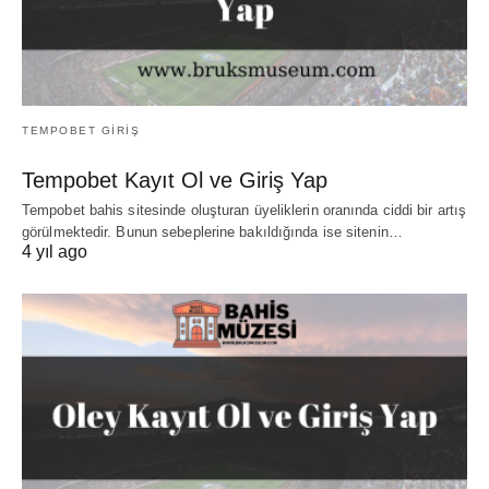
TEMPOBET GIRIŞ
Tempobet Kayıt Ol ve Giriş Yap
Tempobet bahis sitesinde oluşturan üyeliklerin oranında ciddi bir artış
görülmektedir. Bunun sebeplerine bakıldığında ise sitenin…
4 yıl ago