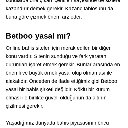
konularda öne çıkan içerikleri sayesinde de sizlere
kazandırır demek gerekir. Kazanç tablosunu da
buna göre çizmek önem arz eder.
Betboo yasal mı?
Online bahis siteleri için merak edilen bir diğer
konu vardır. Sitenin sunduğu ve fark yaratan
durumları işaret etmek gerekir. Bunlar arasında en
önemli ve büyük örnek yasal olup olmaması ile
alakalıdır. Önceden de ifade ettiğimiz gibi Betboo
yasal bir bahis şirketi değildir. Köklü bir kurum
olması ile birlikte güveli olduğunun da altının
çizilmesi gerekir.
Yaşadığımız dünyada bahis piyasasının öncü