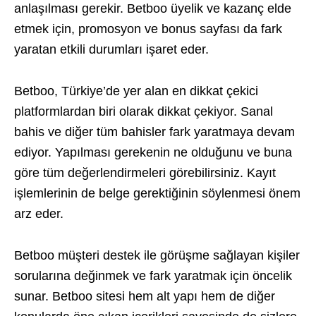
anlaşılması gerekir. Betboo üyelik ve kazanç elde
etmek için, promosyon ve bonus sayfası da fark
yaratan etkili durumları işaret eder.
Betboo, Türkiye’de yer alan en dikkat çekici
platformlardan biri olarak dikkat çekiyor. Sanal
bahis ve diğer tüm bahisler fark yaratmaya devam
ediyor. Yapılması gerekenin ne olduğunu ve buna
göre tüm değerlendirmeleri görebilirsiniz. Kayıt
işlemlerinin de belge gerektiğinin söylenmesi önem
arz eder.
Betboo müşteri destek ile görüşme sağlayan kişiler
sorularına değinmek ve fark yaratmak için öncelik
sunar. Betboo sitesi hem alt yapı hem de diğer