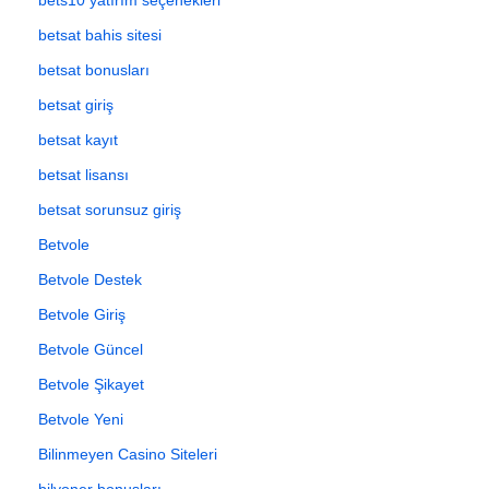
betsat bahis sitesi
betsat bonusları
betsat giriş
betsat kayıt
betsat lisansı
betsat sorunsuz giriş
Betvole
Betvole Destek
Betvole Giriş
Betvole Güncel
Betvole Şikayet
Betvole Yeni
Bilinmeyen Casino Siteleri
bilyoner bonusları