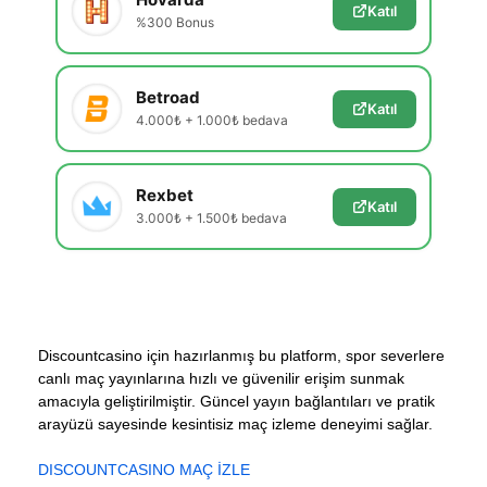
Katıl
%300 Bonus
Betroad
Katıl
4.000₺ + 1.000₺ bedava
Rexbet
Katıl
3.000₺ + 1.500₺ bedava
Discountcasino için hazırlanmış bu platform, spor severlere
canlı maç yayınlarına hızlı ve güvenilir erişim sunmak
amacıyla geliştirilmiştir. Güncel yayın bağlantıları ve pratik
arayüzü sayesinde kesintisiz maç izleme deneyimi sağlar.
DISCOUNTCASINO MAÇ İZLE