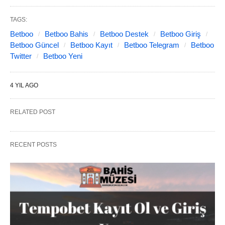
TAGS:
Betboo
Betboo Bahis
Betboo Destek
Betboo Giriş
Betboo Güncel
Betboo Kayıt
Betboo Telegram
Betboo
Twitter
Betboo Yeni
4 YIL AGO
RELATED POST
RECENT POSTS