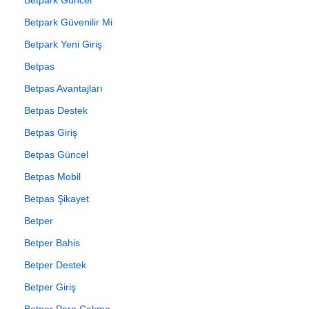
Betpark Güvenilir Mi
Betpark Yeni Giriş
Betpas
Betpas Avantajları
Betpas Destek
Betpas Giriş
Betpas Güncel
Betpas Mobil
Betpas Şikayet
Betper
Betper Bahis
Betper Destek
Betper Giriş
Betper Para Çekme