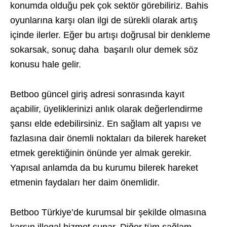
konumda olduğu pek çok sektör görebiliriz. Bahis
oyunlarına karşı olan ilgi de sürekli olarak artış
içinde ilerler. Eğer bu artışı doğrusal bir denkleme
sokarsak, sonuç daha başarılı olur demek söz
konusu hale gelir.
Betboo güncel giriş adresi sonrasında kayıt
açabilir, üyeliklerinizi anlık olarak değerlendirme
şansı elde edebilirsiniz. En sağlam alt yapısı ve
fazlasına dair önemli noktaları da bilerek hareket
etmek gerektiğinin önünde yer almak gerekir.
Yapısal anlamda da bu kurumu bilerek hareket
etmenin faydaları her daim önemlidir.
Betboo Türkiye’de kurumsal bir şekilde olmasına
karşın illegal hizmet sunar. Diğer tüm sağlam