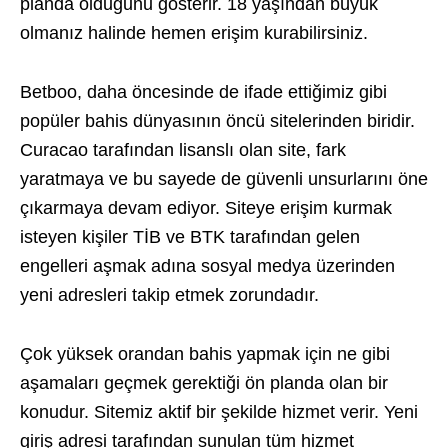
planda olduğunu gösterir. 18 yaşından büyük
olmanız halinde hemen erişim kurabilirsiniz.
Betboo, daha öncesinde de ifade ettiğimiz gibi
popüler bahis dünyasının öncü sitelerinden biridir.
Curacao tarafından lisanslı olan site, fark
yaratmaya ve bu sayede de güvenli unsurlarını öne
çıkarmaya devam ediyor. Siteye erişim kurmak
isteyen kişiler TİB ve BTK tarafından gelen
engelleri aşmak adına sosyal medya üzerinden
yeni adresleri takip etmek zorundadır.
Çok yüksek orandan bahis yapmak için ne gibi
aşamaları geçmek gerektiği ön planda olan bir
konudur. Sitemiz aktif bir şekilde hizmet verir. Yeni
giriş adresi tarafından sunulan tüm hizmet