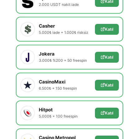
Katıl
2.000 USDT nakit iade
Casher
Katıl
5.000₺ iade + 1.000₺ risksiz
Jokera
Katıl
3.000₺ %200 + 50 freespin
CasinoMaxi
Katıl
6.500₺ + 150 freespin
Hitpot
Katıl
5.000₺ + 100 freespin
Casino Metropol