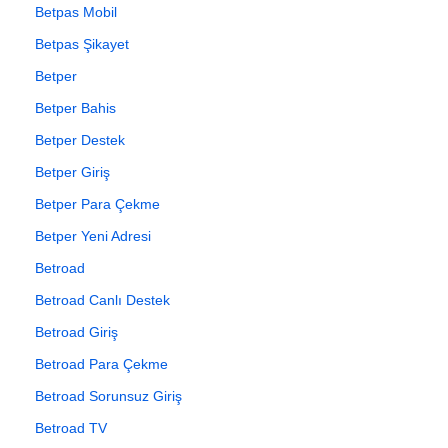
Betpas Mobil
Betpas Şikayet
Betper
Betper Bahis
Betper Destek
Betper Giriş
Betper Para Çekme
Betper Yeni Adresi
Betroad
Betroad Canlı Destek
Betroad Giriş
Betroad Para Çekme
Betroad Sorunsuz Giriş
Betroad TV