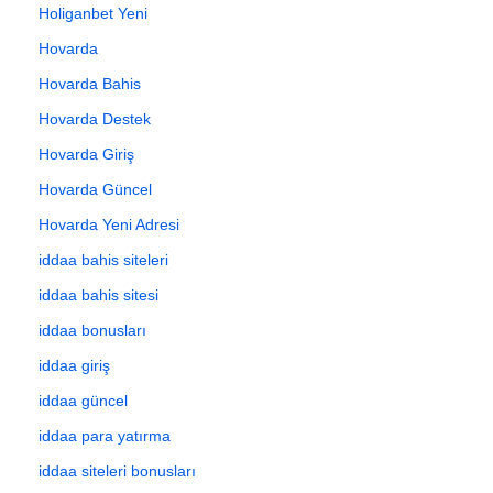
Holiganbet Yeni
Hovarda
Hovarda Bahis
Hovarda Destek
Hovarda Giriş
Hovarda Güncel
Hovarda Yeni Adresi
iddaa bahis siteleri
iddaa bahis sitesi
iddaa bonusları
iddaa giriş
iddaa güncel
iddaa para yatırma
iddaa siteleri bonusları