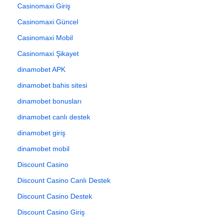
Casinomaxi Giriş
Casinomaxi Güncel
Casinomaxi Mobil
Casinomaxi Şikayet
dinamobet APK
dinamobet bahis sitesi
dinamobet bonusları
dinamobet canlı destek
dinamobet giriş
dinamobet mobil
Discount Casino
Discount Casino Canlı Destek
Discount Casino Destek
Discount Casino Giriş