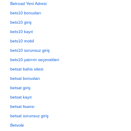
Betroad Yeni Adresi
bets10 bonusları
bets10 giriş
bets10 kayıt
bets10 mobil
bets10 sorunsuz giriş
bets10 yatırım seçenekleri
betsat bahis sitesi
betsat bonusları
betsat giriş
betsat kayıt
betsat lisansı
betsat sorunsuz giriş
Betvole