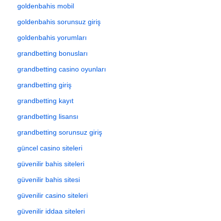
goldenbahis mobil
goldenbahis sorunsuz giriş
goldenbahis yorumları
grandbetting bonusları
grandbetting casino oyunları
grandbetting giriş
grandbetting kayıt
grandbetting lisansı
grandbetting sorunsuz giriş
güncel casino siteleri
güvenilir bahis siteleri
güvenilir bahis sitesi
güvenilir casino siteleri
güvenilir iddaa siteleri