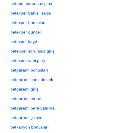
betebet sorunsuz giriş
betexper bahis lisansı
betexper bonusları
betexper güncel
betexper kayıt
betexper sorunsuz giriş
betexper yeni giriş
betgaranti bonusları
betgaranti canlı destek
betgaranti giriş
betgaranti mobil
betgaranti para yatırma
betgaranti şikayet
betkanyon bonusları