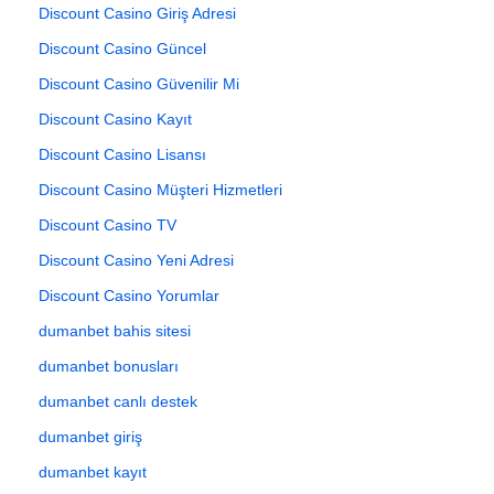
Discount Casino Giriş Adresi
Discount Casino Güncel
Discount Casino Güvenilir Mi
Discount Casino Kayıt
Discount Casino Lisansı
Discount Casino Müşteri Hizmetleri
Discount Casino TV
Discount Casino Yeni Adresi
Discount Casino Yorumlar
dumanbet bahis sitesi
dumanbet bonusları
dumanbet canlı destek
dumanbet giriş
dumanbet kayıt