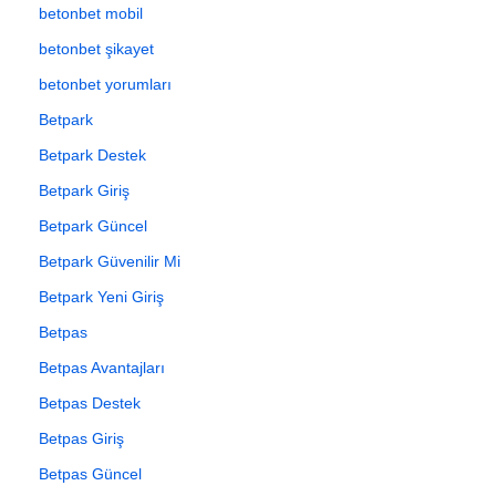
betonbet mobil
betonbet şikayet
betonbet yorumları
Betpark
Betpark Destek
Betpark Giriş
Betpark Güncel
Betpark Güvenilir Mi
Betpark Yeni Giriş
Betpas
Betpas Avantajları
Betpas Destek
Betpas Giriş
Betpas Güncel