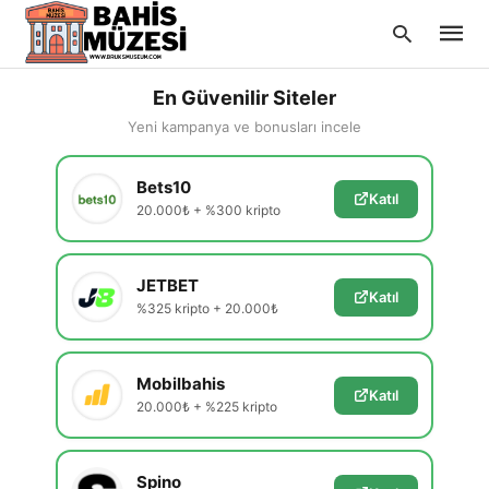
En Güvenilir Siteler
Yeni kampanya ve bonusları incele
Type
Bets10
your
Katıl
searc
20.000₺ + %300 kripto
query
and
hit
enter:
JETBET
Katıl
%325 kripto + 20.000₺
Mobilbahis
Katıl
20.000₺ + %225 kripto
Spino