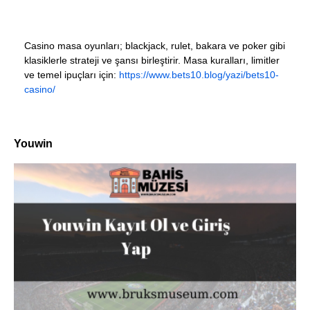
Casino masa oyunları; blackjack, rulet, bakara ve poker gibi
klasiklerle strateji ve şansı birleştirir. Masa kuralları, limitler
ve temel ipuçları için:
https://www.bets10.blog/yazi/bets10-
casino/
Youwin