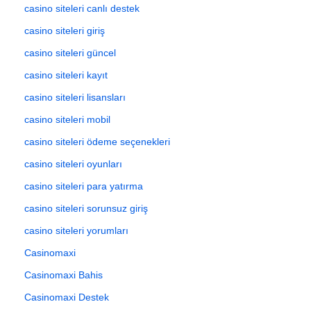
casino siteleri canlı destek
casino siteleri giriş
casino siteleri güncel
casino siteleri kayıt
casino siteleri lisansları
casino siteleri mobil
casino siteleri ödeme seçenekleri
casino siteleri oyunları
casino siteleri para yatırma
casino siteleri sorunsuz giriş
casino siteleri yorumları
Casinomaxi
Casinomaxi Bahis
Casinomaxi Destek