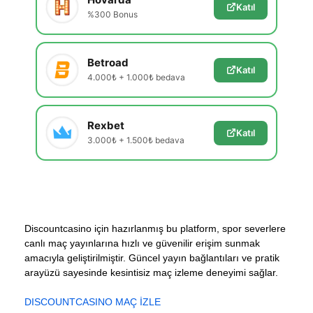
Katıl
%300 Bonus
Betroad
Katıl
4.000₺ + 1.000₺ bedava
Rexbet
Katıl
3.000₺ + 1.500₺ bedava
Discountcasino için hazırlanmış bu platform, spor severlere
canlı maç yayınlarına hızlı ve güvenilir erişim sunmak
amacıyla geliştirilmiştir. Güncel yayın bağlantıları ve pratik
arayüzü sayesinde kesintisiz maç izleme deneyimi sağlar.
DISCOUNTCASINO MAÇ İZLE