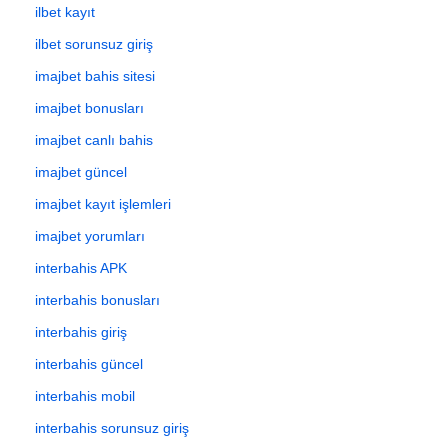
ilbet kayıt
ilbet sorunsuz giriş
imajbet bahis sitesi
imajbet bonusları
imajbet canlı bahis
imajbet güncel
imajbet kayıt işlemleri
imajbet yorumları
interbahis APK
interbahis bonusları
interbahis giriş
interbahis güncel
interbahis mobil
interbahis sorunsuz giriş