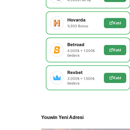
Hovarda
Katıl
%300 Bonus
Betroad
Katıl
4.000₺ + 1.000₺
bedava
Rexbet
Katıl
3.000₺ + 1.500₺
bedava
Youwin Yeni Adresi