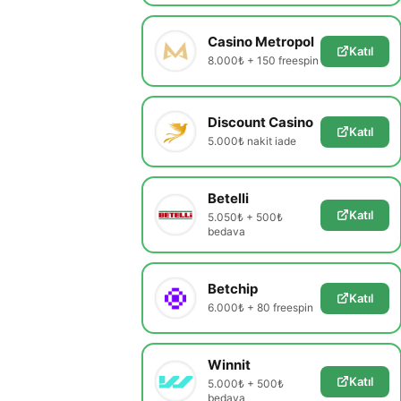
Casino Metropol
Katıl
8.000₺ + 150 freespin
Discount Casino
Katıl
5.000₺ nakit iade
Betelli
Katıl
5.050₺ + 500₺
bedava
Betchip
Katıl
6.000₺ + 80 freespin
Winnit
Katıl
5.000₺ + 500₺
bedava