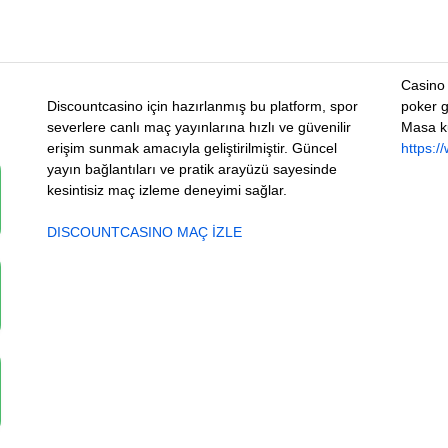
Casino 
Discountcasino için hazırlanmış bu platform, spor
poker gi
severlere canlı maç yayınlarına hızlı ve güvenilir
Masa kur
erişim sunmak amacıyla geliştirilmiştir. Güncel
https:/
yayın bağlantıları ve pratik arayüzü sayesinde
kesintisiz maç izleme deneyimi sağlar.
DISCOUNTCASINO MAÇ İZLE