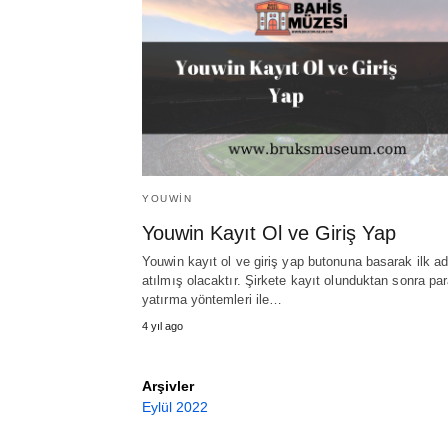
YOUWIN
Youwin Kayıt Ol ve Giriş Yap
Youwin kayıt ol ve giriş yap butonuna basarak ilk a
atılmış olacaktır. Şirkete kayıt olunduktan sonra pa
yatırma yöntemleri ile…
4 yıl ago
Arşivler
Eylül 2022