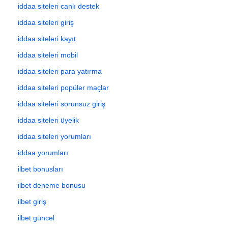
iddaa siteleri canlı destek
iddaa siteleri giriş
iddaa siteleri kayıt
iddaa siteleri mobil
iddaa siteleri para yatırma
iddaa siteleri popüler maçlar
iddaa siteleri sorunsuz giriş
iddaa siteleri üyelik
iddaa siteleri yorumları
iddaa yorumları
ilbet bonusları
ilbet deneme bonusu
ilbet giriş
ilbet güncel