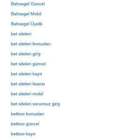
Bahsegel Güncel
Bahsegel Mobil
Bahsegel Üyelik
bet siteleri
bet siteleri bonusları
bet siteleri giriş
bet siteleri güncel
bet siteleri kayıt
bet siteleri lisansı
bet siteleri mobil
bet siteleri sorunsuz giriş
betboo bonusları
betboo güncel
betboo kayıt