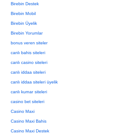
Birebin Destek
Birebin Mobil
Birebin Üyelik
Birebin Yorumlar
bonus veren siteler
canlı bahis siteleri
canlı casino siteleri
canlı iddaa siteleri
canlı iddaa siteleri üyelik
canlı kumar siteleri
casino bet siteleri
Casino Maxi
Casino Maxi Bahis
Casino Maxi Destek