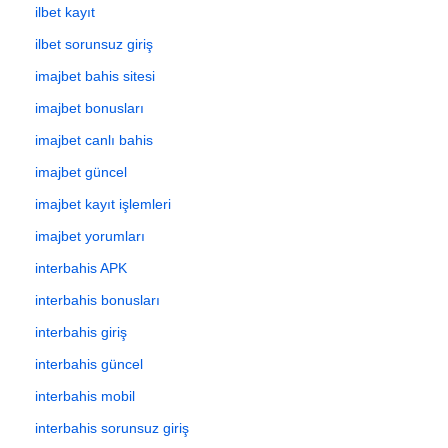
ilbet kayıt
ilbet sorunsuz giriş
imajbet bahis sitesi
imajbet bonusları
imajbet canlı bahis
imajbet güncel
imajbet kayıt işlemleri
imajbet yorumları
interbahis APK
interbahis bonusları
interbahis giriş
interbahis güncel
interbahis mobil
interbahis sorunsuz giriş