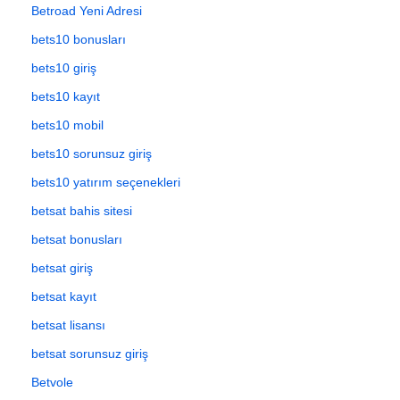
Betroad Yeni Adresi
bets10 bonusları
bets10 giriş
bets10 kayıt
bets10 mobil
bets10 sorunsuz giriş
bets10 yatırım seçenekleri
betsat bahis sitesi
betsat bonusları
betsat giriş
betsat kayıt
betsat lisansı
betsat sorunsuz giriş
Betvole