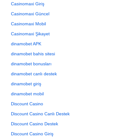
Casinomaxi Giriş
Casinomaxi Güncel
Casinomaxi Mobil
Casinomaxi Şikayet
dinamobet APK
dinamobet bahis sitesi
dinamobet bonusları
dinamobet canlı destek
dinamobet giriş
dinamobet mobil
Discount Casino
Discount Casino Canlı Destek
Discount Casino Destek
Discount Casino Giriş