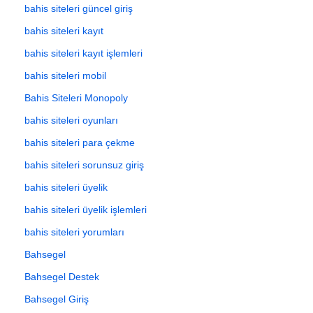
bahis siteleri güncel giriş
bahis siteleri kayıt
bahis siteleri kayıt işlemleri
bahis siteleri mobil
Bahis Siteleri Monopoly
bahis siteleri oyunları
bahis siteleri para çekme
bahis siteleri sorunsuz giriş
bahis siteleri üyelik
bahis siteleri üyelik işlemleri
bahis siteleri yorumları
Bahsegel
Bahsegel Destek
Bahsegel Giriş