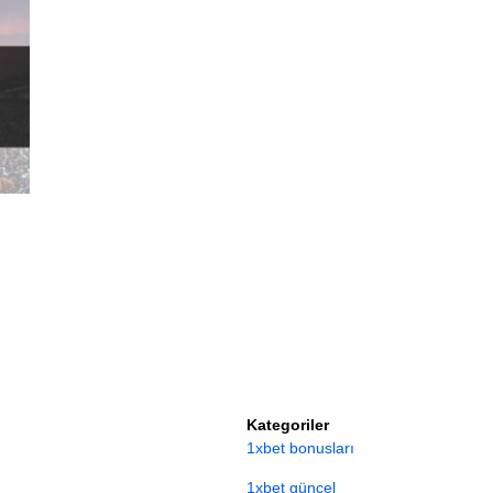
Kategoriler
1xbet bonusları
1xbet güncel