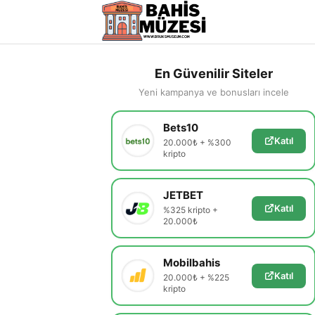
En Güvenilir Siteler
Yeni kampanya ve bonusları incele
Bets10
Katıl
20.000₺ + %300
kripto
JETBET
Katıl
%325 kripto +
20.000₺
Mobilbahis
Katıl
20.000₺ + %225
kripto