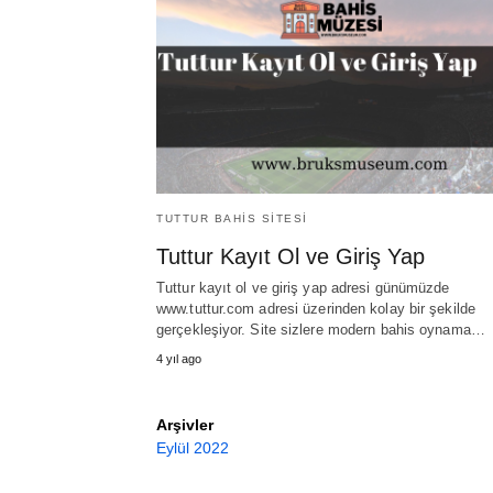
TUTTUR BAHIS SITESI
Tuttur Kayıt Ol ve Giriş Yap
Tuttur kayıt ol ve giriş yap adresi günümüzde
www.tuttur.com adresi üzerinden kolay bir şekilde
gerçekleşiyor. Site sizlere modern bahis oynama…
4 yıl ago
Arşivler
Eylül 2022