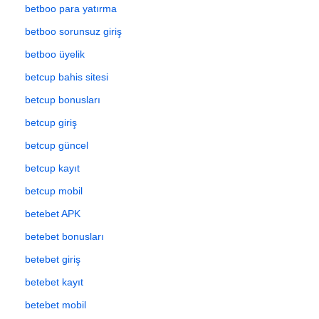
betboo para yatırma
betboo sorunsuz giriş
betboo üyelik
betcup bahis sitesi
betcup bonusları
betcup giriş
betcup güncel
betcup kayıt
betcup mobil
betebet APK
betebet bonusları
betebet giriş
betebet kayıt
betebet mobil