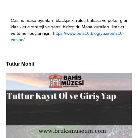
Casino masa oyunları; blackjack, rulet, bakara ve poker gibi
klasiklerle strateji ve şansı birleştirir. Masa kuralları, limitler
ve temel ipuçları için:
https://www.bets10.blog/yazi/bets10-
casino/
Tuttur Mobil