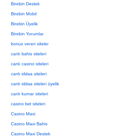
Birebin Destek
Birebin Mobil
Birebin Üyelik
Birebin Yorumlar
bonus veren siteler
canlı bahis siteleri
canlı casino siteleri
canlı iddaa siteleri
canlı iddaa siteleri üyelik
canlı kumar siteleri
casino bet siteleri
Casino Maxi
Casino Maxi Bahis
Casino Maxi Destek