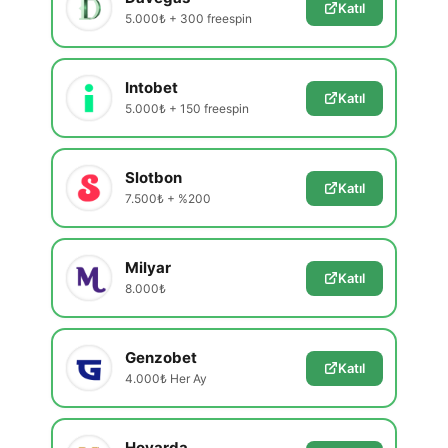
Katıl
5.000₺ + 300 freespin
Intobet
Katıl
5.000₺ + 150 freespin
Slotbon
Katıl
7.500₺ + %200
Milyar
Katıl
8.000₺
Genzobet
Katıl
4.000₺ Her Ay
Hovarda