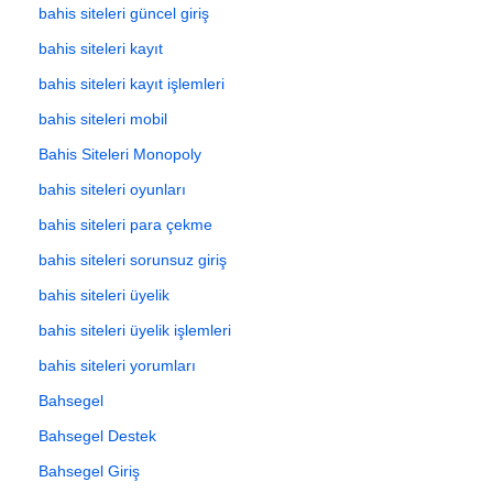
bahis siteleri güncel giriş
bahis siteleri kayıt
bahis siteleri kayıt işlemleri
bahis siteleri mobil
Bahis Siteleri Monopoly
bahis siteleri oyunları
bahis siteleri para çekme
bahis siteleri sorunsuz giriş
bahis siteleri üyelik
bahis siteleri üyelik işlemleri
bahis siteleri yorumları
Bahsegel
Bahsegel Destek
Bahsegel Giriş