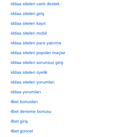
iddaa siteleri canlı destek
iddaa siteleri giriş
iddaa siteleri kayıt
iddaa siteleri mobil
iddaa siteleri para yatırma
iddaa siteleri popüler maçlar
iddaa siteleri sorunsuz giriş
iddaa siteleri üyelik
iddaa siteleri yorumları
iddaa yorumları
ilbet bonusları
ilbet deneme bonusu
ilbet giriş
ilbet güncel