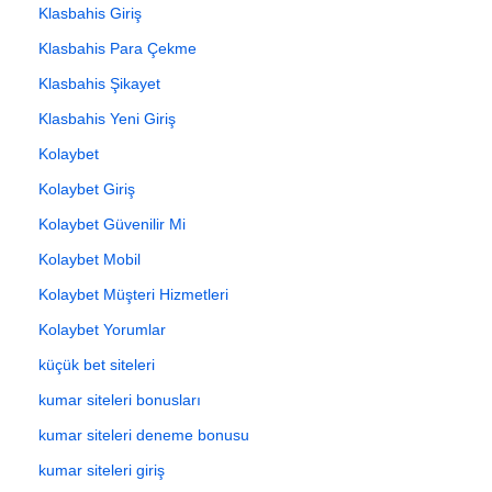
Klasbahis Giriş
Klasbahis Para Çekme
Klasbahis Şikayet
Klasbahis Yeni Giriş
Kolaybet
Kolaybet Giriş
Kolaybet Güvenilir Mi
Kolaybet Mobil
Kolaybet Müşteri Hizmetleri
Kolaybet Yorumlar
küçük bet siteleri
kumar siteleri bonusları
kumar siteleri deneme bonusu
kumar siteleri giriş