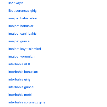
ilbet kayıt
ilbet sorunsuz giriş
imajbet bahis sitesi
imajbet bonusları
imajbet canlı bahis
imajbet güncel
imajbet kayıt işlemleri
imajbet yorumları
interbahis APK
interbahis bonusları
interbahis giriş
interbahis güncel
interbahis mobil
interbahis sorunsuz giriş