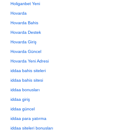
Holiganbet Yeni
Hovarda
Hovarda Bahis
Hovarda Destek
Hovarda Giriş
Hovarda Güncel
Hovarda Yeni Adresi
iddaa bahis siteleri
iddaa bahis sitesi
iddaa bonusları
iddaa giriş
iddaa güncel
iddaa para yatırma
iddaa siteleri bonusları