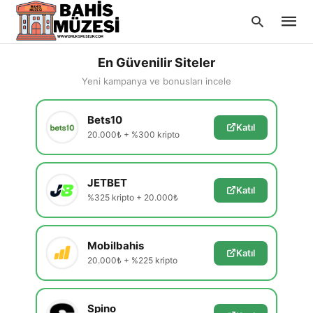
En Güvenilir Siteler
Yeni kampanya ve bonusları incele
Type
Bets10
your
Katıl
searc
20.000₺ + %300 kripto
query
and
hit
enter:
JETBET
Katıl
%325 kripto + 20.000₺
Mobilbahis
Katıl
20.000₺ + %225 kripto
Spino