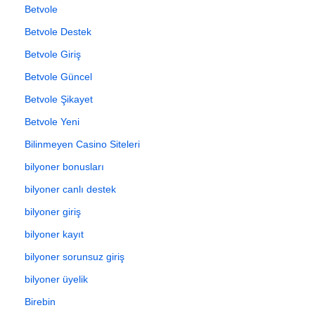
Betvole
Betvole Destek
Betvole Giriş
Betvole Güncel
Betvole Şikayet
Betvole Yeni
Bilinmeyen Casino Siteleri
bilyoner bonusları
bilyoner canlı destek
bilyoner giriş
bilyoner kayıt
bilyoner sorunsuz giriş
bilyoner üyelik
Birebin