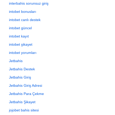
interbahis sorunsuz giriş
intobet bonusları
intobet canlı destek
intobet güncel
intobet kayıt
intobet şikayet
intobet yorumları
Jetbahis
Jetbahis Destek
Jetbahis Giriş
Jetbahis Giriş Adresi
Jetbahis Para Çekme
Jetbahis Şikayet
jojobet bahis sitesi