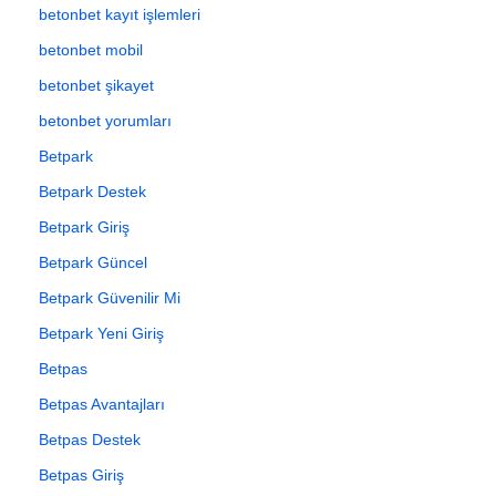
betonbet kayıt işlemleri
betonbet mobil
betonbet şikayet
betonbet yorumları
Betpark
Betpark Destek
Betpark Giriş
Betpark Güncel
Betpark Güvenilir Mi
Betpark Yeni Giriş
Betpas
Betpas Avantajları
Betpas Destek
Betpas Giriş