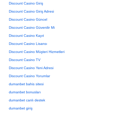
Discount Casino Giriş
Discount Casino Giriş Adresi
Discount Casino Güncel
Discount Casino Güvenilir Mi
Discount Casino Kayıt
Discount Casino Lisansı
Discount Casino Müşteri Hizmetleri
Discount Casino TV
Discount Casino Yeni Adresi
Discount Casino Yorumlar
dumanbet bahis sitesi
dumanbet bonusları
dumanbet canlı destek
dumanbet giriş