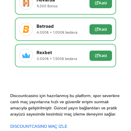
Katıl
%300 Bonus
Betroad
Katıl
4.000₺ + 1.000₺ bedava
Rexbet
Katıl
3.000₺ + 1.500₺ bedava
Discountcasino için hazırlanmış bu platform, spor severlere
canlı maç yayınlarına hızlı ve güvenilir erişim sunmak
amacıyla geliştirilmiştir. Güncel yayın bağlantıları ve pratik
arayüzü sayesinde kesintisiz maç izleme deneyimi sağlar.
DISCOUNTCASINO MAÇ İZLE