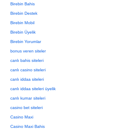
Birebin Bahis
Birebin Destek
Birebin Mobil
Birebin Üyelik
Birebin Yorumlar
bonus veren siteler
canlı bahis siteleri
canlı casino siteleri
canlı iddaa siteleri
canlı iddaa siteleri üyelik
canlı kumar siteleri
casino bet siteleri
Casino Maxi
Casino Maxi Bahis