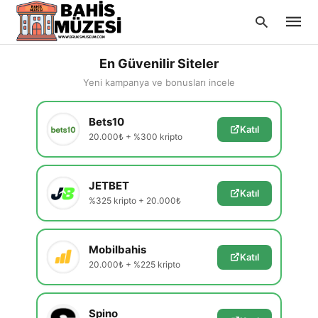
En Güvenilir Siteler
Yeni kampanya ve bonusları incele
Type
Bets10
your
Katıl
searc
20.000₺ + %300 kripto
query
and
hit
enter:
JETBET
Katıl
%325 kripto + 20.000₺
Mobilbahis
Katıl
20.000₺ + %225 kripto
Spino