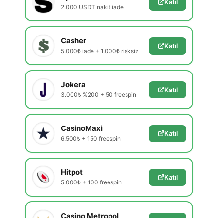
Katıl
2.000 USDT nakit iade
Casher
Katıl
5.000₺ iade + 1.000₺ risksiz
Jokera
Katıl
3.000₺ %200 + 50 freespin
CasinoMaxi
Katıl
6.500₺ + 150 freespin
Hitpot
Katıl
5.000₺ + 100 freespin
Casino Metropol