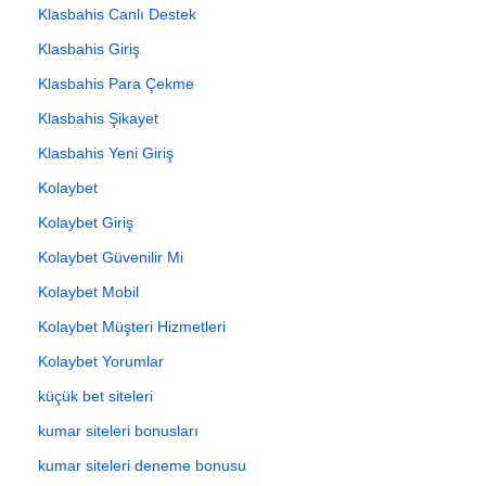
Klasbahis Canlı Destek
Klasbahis Giriş
Klasbahis Para Çekme
Klasbahis Şikayet
Klasbahis Yeni Giriş
Kolaybet
Kolaybet Giriş
Kolaybet Güvenilir Mi
Kolaybet Mobil
Kolaybet Müşteri Hizmetleri
Kolaybet Yorumlar
küçük bet siteleri
kumar siteleri bonusları
kumar siteleri deneme bonusu