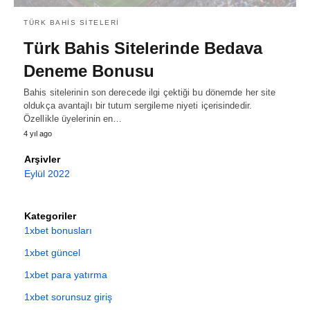
TÜRK BAHIS SITELERI
Türk Bahis Sitelerinde Bedava
Deneme Bonusu
Bahis sitelerinin son derecede ilgi çektiği bu dönemde her site
oldukça avantajlı bir tutum sergileme niyeti içerisindedir.
Özellikle üyelerinin en…
4 yıl ago
Arşivler
Eylül 2022
Kategoriler
1xbet bonusları
1xbet güncel
1xbet para yatırma
1xbet sorunsuz giriş