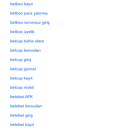
betboo kayıt
betboo para yatırma
betboo sorunsuz giriş
betboo üyelik
betcup bahis sitesi
betcup bonusları
betcup giriş
betcup güncel
betcup kayıt
betcup mobil
betebet APK
betebet bonusları
betebet giriş
betebet kayıt