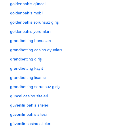
goldenbahis güncel
goldenbahis mobil
goldenbahis sorunsuz giriş
goldenbahis yorumları
grandbetting bonusları
grandbetting casino oyunları
grandbetting giriş
grandbetting kayıt
grandbetting lisansı
grandbetting sorunsuz giriş
güncel casino siteleri
güvenilir bahis siteleri
güvenilir bahis sitesi
güvenilir casino siteleri