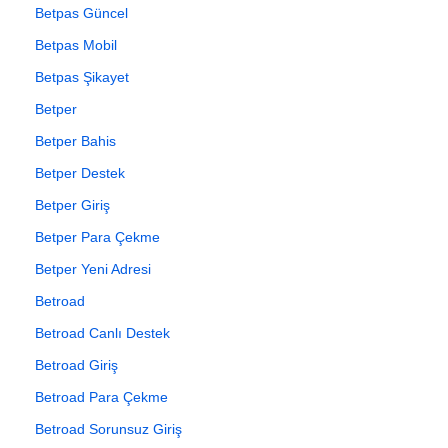
Betpas Güncel
Betpas Mobil
Betpas Şikayet
Betper
Betper Bahis
Betper Destek
Betper Giriş
Betper Para Çekme
Betper Yeni Adresi
Betroad
Betroad Canlı Destek
Betroad Giriş
Betroad Para Çekme
Betroad Sorunsuz Giriş