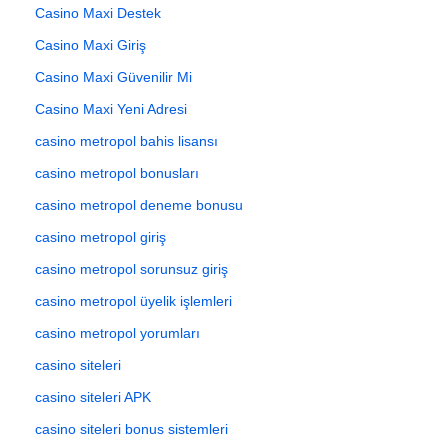
Casino Maxi Destek
Casino Maxi Giriş
Casino Maxi Güvenilir Mi
Casino Maxi Yeni Adresi
casino metropol bahis lisansı
casino metropol bonusları
casino metropol deneme bonusu
casino metropol giriş
casino metropol sorunsuz giriş
casino metropol üyelik işlemleri
casino metropol yorumları
casino siteleri
casino siteleri APK
casino siteleri bonus sistemleri