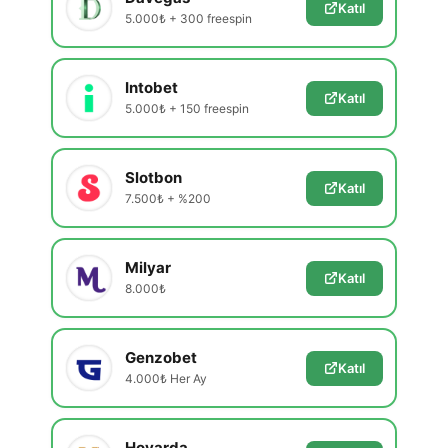
Katıl
5.000₺ + 300 freespin
Intobet
Katıl
5.000₺ + 150 freespin
Slotbon
Katıl
7.500₺ + %200
Milyar
Katıl
8.000₺
Genzobet
Katıl
4.000₺ Her Ay
Hovarda