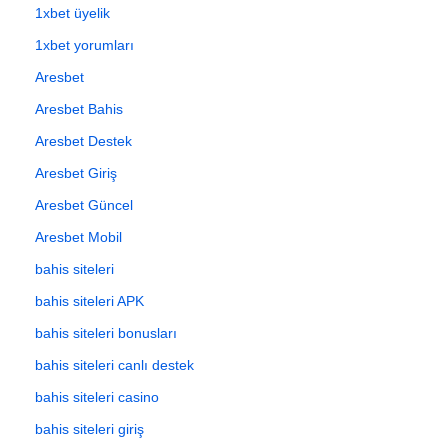
1xbet üyelik
1xbet yorumları
Aresbet
Aresbet Bahis
Aresbet Destek
Aresbet Giriş
Aresbet Güncel
Aresbet Mobil
bahis siteleri
bahis siteleri APK
bahis siteleri bonusları
bahis siteleri canlı destek
bahis siteleri casino
bahis siteleri giriş