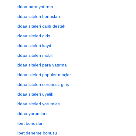
iddaa para yatırma
iddaa siteleri bonusları
iddaa siteleri canlı destek
iddaa siteleri giriş
iddaa siteleri kayıt
iddaa siteleri mobil
iddaa siteleri para yatırma
iddaa siteleri popüler maçlar
iddaa siteleri sorunsuz giriş
iddaa siteleri üyelik
iddaa siteleri yorumları
iddaa yorumları
ilbet bonusları
ilbet deneme bonusu