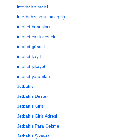
interbahis mobil
interbahis sorunsuz giriş
intobet bonusları
intobet canlı destek
intobet güncel
intobet kayıt
intobet şikayet
intobet yorumları
Jetbahis
Jetbahis Destek
Jetbahis Giriş
Jetbahis Giriş Adresi
Jetbahis Para Çekme
Jetbahis Şikayet