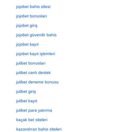
jojobet bahis sitesi
jojobet bonusları
jojobet giriş
jojobet güvenilir bahis
jojobet kayıt
jojobet kayıt işlemleri
julibet bonusları
julibet canlı destek
julibet deneme bonusu
julibet giriş
julibet kayıt
julibet para yatırma
kaçak bet siteleri
kazandıran bahis siteleri