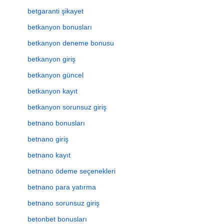
betgaranti şikayet
betkanyon bonusları
betkanyon deneme bonusu
betkanyon giriş
betkanyon güncel
betkanyon kayıt
betkanyon sorunsuz giriş
betnano bonusları
betnano giriş
betnano kayıt
betnano ödeme seçenekleri
betnano para yatırma
betnano sorunsuz giriş
betonbet bonusları