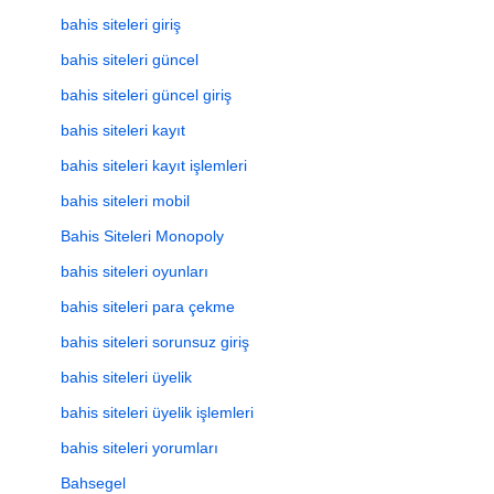
bahis siteleri giriş
bahis siteleri güncel
bahis siteleri güncel giriş
bahis siteleri kayıt
bahis siteleri kayıt işlemleri
bahis siteleri mobil
Bahis Siteleri Monopoly
bahis siteleri oyunları
bahis siteleri para çekme
bahis siteleri sorunsuz giriş
bahis siteleri üyelik
bahis siteleri üyelik işlemleri
bahis siteleri yorumları
Bahsegel