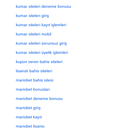
kumar siteleri deneme bonusu
kumar siteleri giriş
kumar siteleri kayıt işlemleri
kumar siteleri mobil
kumar siteleri sorunsuz giriş
kumar siteleri üyelik işlemleri
kupon veren bahis siteleri
lisanslı bahis siteleri
mariobet bahis sitesi
mariobet bonusları
mariobet deneme bonusu
mariobet giriş
mariobet kayıt
mariobet lisansı