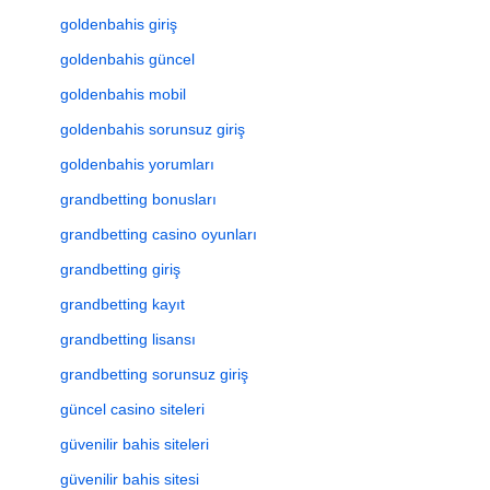
goldenbahis giriş
goldenbahis güncel
goldenbahis mobil
goldenbahis sorunsuz giriş
goldenbahis yorumları
grandbetting bonusları
grandbetting casino oyunları
grandbetting giriş
grandbetting kayıt
grandbetting lisansı
grandbetting sorunsuz giriş
güncel casino siteleri
güvenilir bahis siteleri
güvenilir bahis sitesi