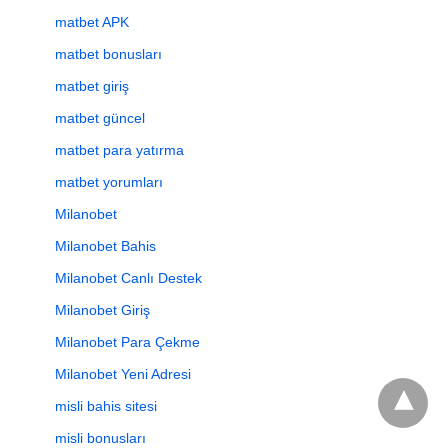
matbet APK
matbet bonusları
matbet giriş
matbet güncel
matbet para yatırma
matbet yorumları
Milanobet
Milanobet Bahis
Milanobet Canlı Destek
Milanobet Giriş
Milanobet Para Çekme
Milanobet Yeni Adresi
misli bahis sitesi
misli bonusları