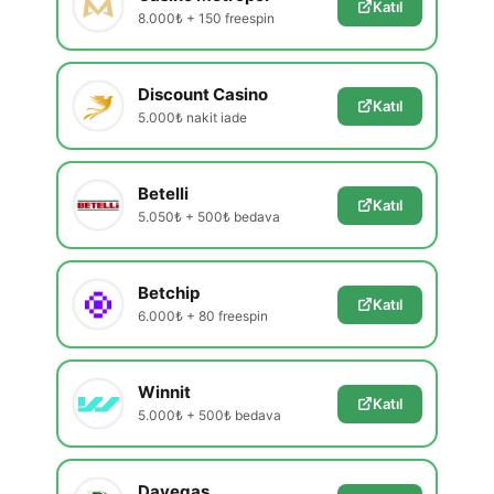
Katıl
8.000₺ + 150 freespin
Discount Casino
Katıl
5.000₺ nakit iade
Betelli
Katıl
5.050₺ + 500₺ bedava
Betchip
Katıl
6.000₺ + 80 freespin
Winnit
Katıl
5.000₺ + 500₺ bedava
Davegas