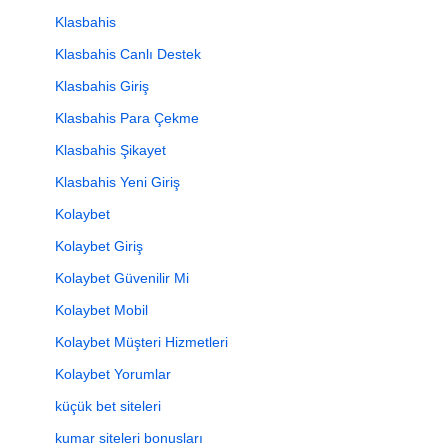
Klasbahis
Klasbahis Canlı Destek
Klasbahis Giriş
Klasbahis Para Çekme
Klasbahis Şikayet
Klasbahis Yeni Giriş
Kolaybet
Kolaybet Giriş
Kolaybet Güvenilir Mi
Kolaybet Mobil
Kolaybet Müşteri Hizmetleri
Kolaybet Yorumlar
küçük bet siteleri
kumar siteleri bonusları