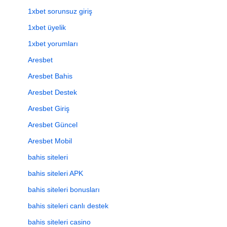
1xbet sorunsuz giriş
1xbet üyelik
1xbet yorumları
Aresbet
Aresbet Bahis
Aresbet Destek
Aresbet Giriş
Aresbet Güncel
Aresbet Mobil
bahis siteleri
bahis siteleri APK
bahis siteleri bonusları
bahis siteleri canlı destek
bahis siteleri casino