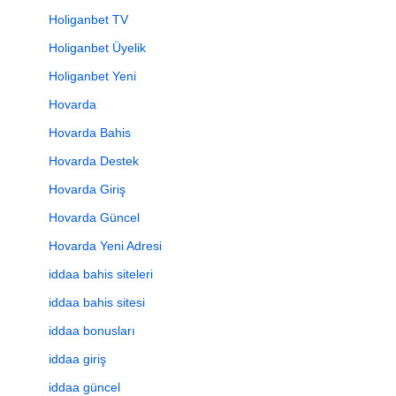
Holiganbet TV
Holiganbet Üyelik
Holiganbet Yeni
Hovarda
Hovarda Bahis
Hovarda Destek
Hovarda Giriş
Hovarda Güncel
Hovarda Yeni Adresi
iddaa bahis siteleri
iddaa bahis sitesi
iddaa bonusları
iddaa giriş
iddaa güncel