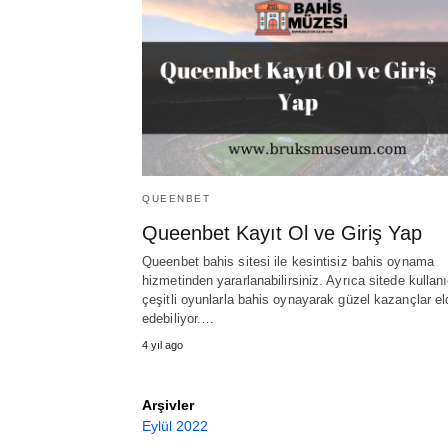
QUEENBET
Queenbet Kayıt Ol ve Giriş Yap
Queenbet bahis sitesi ile kesintisiz bahis oynama
hizmetinden yararlanabilirsiniz. Ayrıca sitede kullanı
çeşitli oyunlarla bahis oynayarak güzel kazançlar el
edebiliyor.…
4 yıl ago
Arşivler
Eylül 2022