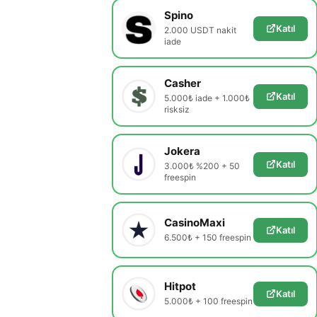
Spino
Katıl
2.000 USDT nakit
iade
Casher
Katıl
5.000₺ iade + 1.000₺
risksiz
Jokera
Katıl
3.000₺ %200 + 50
freespin
CasinoMaxi
Katıl
6.500₺ + 150 freespin
Hitpot
Katıl
5.000₺ + 100 freespin