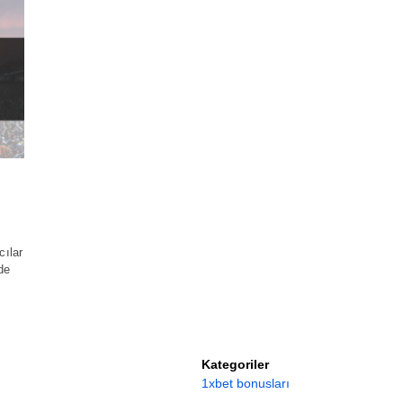
cılar
de
Kategoriler
1xbet bonusları