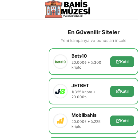
En Güvenilir Siteler
Yeni kampanya ve bonusları incele
Bets10
Katıl
20.000₺ + %300
kripto
JETBET
Katıl
%325 kripto +
20.000₺
Mobilbahis
Katıl
20.000₺ + %225
kripto