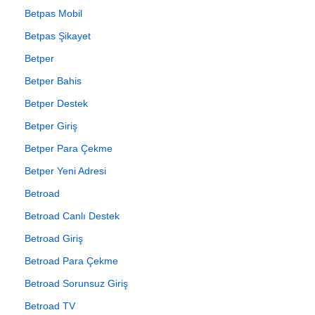
Betpas Mobil
Betpas Şikayet
Betper
Betper Bahis
Betper Destek
Betper Giriş
Betper Para Çekme
Betper Yeni Adresi
Betroad
Betroad Canlı Destek
Betroad Giriş
Betroad Para Çekme
Betroad Sorunsuz Giriş
Betroad TV