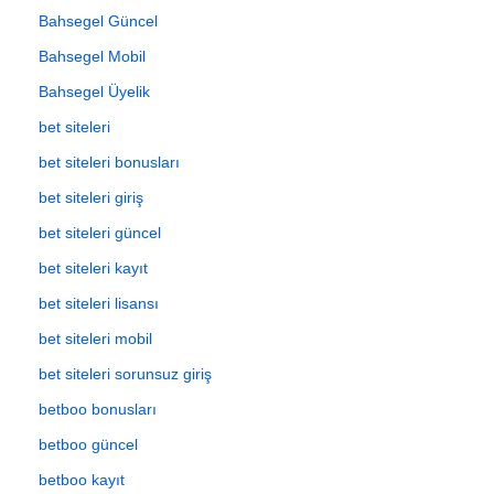
Bahsegel Güncel
Bahsegel Mobil
Bahsegel Üyelik
bet siteleri
bet siteleri bonusları
bet siteleri giriş
bet siteleri güncel
bet siteleri kayıt
bet siteleri lisansı
bet siteleri mobil
bet siteleri sorunsuz giriş
betboo bonusları
betboo güncel
betboo kayıt