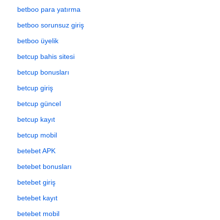
betboo para yatırma
betboo sorunsuz giriş
betboo üyelik
betcup bahis sitesi
betcup bonusları
betcup giriş
betcup güncel
betcup kayıt
betcup mobil
betebet APK
betebet bonusları
betebet giriş
betebet kayıt
betebet mobil