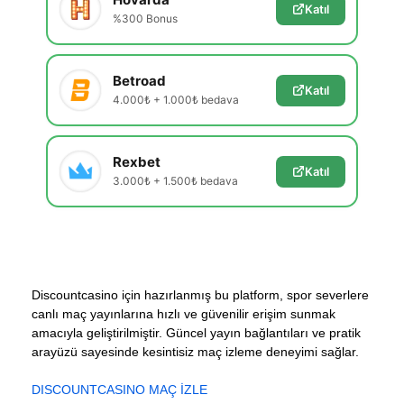
Katıl
%300 Bonus
Betroad
Katıl
4.000₺ + 1.000₺ bedava
Rexbet
Katıl
3.000₺ + 1.500₺ bedava
Discountcasino için hazırlanmış bu platform, spor severlere
canlı maç yayınlarına hızlı ve güvenilir erişim sunmak
amacıyla geliştirilmiştir. Güncel yayın bağlantıları ve pratik
arayüzü sayesinde kesintisiz maç izleme deneyimi sağlar.
DISCOUNTCASINO MAÇ İZLE