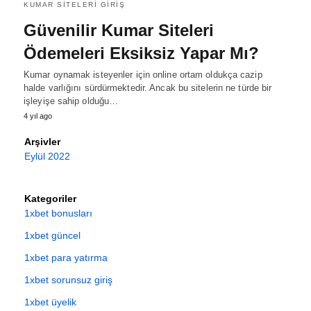
KUMAR SITELERI GIRIŞ
Güvenilir Kumar Siteleri
Ödemeleri Eksiksiz Yapar Mı?
Kumar oynamak isteyenler için online ortam oldukça cazip
halde varlığını sürdürmektedir. Ancak bu sitelerin ne türde bir
işleyişe sahip olduğu…
4 yıl ago
Arşivler
Eylül 2022
Kategoriler
1xbet bonusları
1xbet güncel
1xbet para yatırma
1xbet sorunsuz giriş
1xbet üyelik