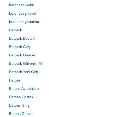
betonbet mobil
betonbet şikayet
betonbet yorumları
Betpark
Betpark Destek
Betpark Giriş
Betpark Güncel
Betpark Güvenilir Mi
Betpark Yeni Giriş
Betpas
Betpas Avantajları
Betpas Destek
Betpas Giriş
Betpas Güncel