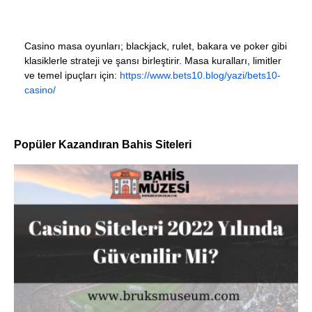
Casino masa oyunları; blackjack, rulet, bakara ve poker gibi
klasiklerle strateji ve şansı birleştirir. Masa kuralları, limitler
ve temel ipuçları için:
https://www.bets10.blog/yazi/bets10-
casino/
Popüler Kazandıran Bahis Siteleri