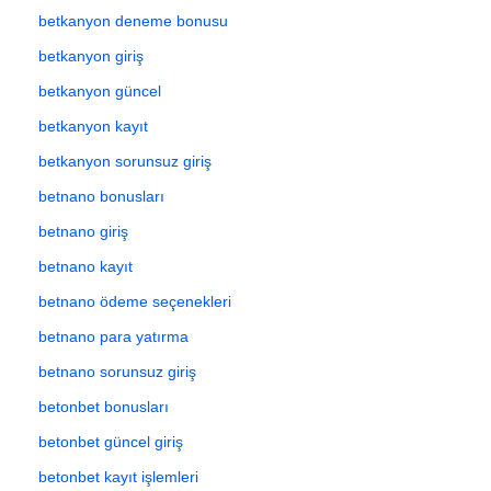
betkanyon deneme bonusu
betkanyon giriş
betkanyon güncel
betkanyon kayıt
betkanyon sorunsuz giriş
betnano bonusları
betnano giriş
betnano kayıt
betnano ödeme seçenekleri
betnano para yatırma
betnano sorunsuz giriş
betonbet bonusları
betonbet güncel giriş
betonbet kayıt işlemleri