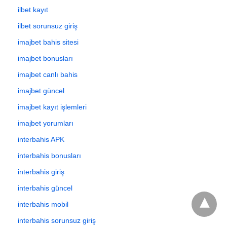
ilbet kayıt
ilbet sorunsuz giriş
imajbet bahis sitesi
imajbet bonusları
imajbet canlı bahis
imajbet güncel
imajbet kayıt işlemleri
imajbet yorumları
interbahis APK
interbahis bonusları
interbahis giriş
interbahis güncel
interbahis mobil
interbahis sorunsuz giriş