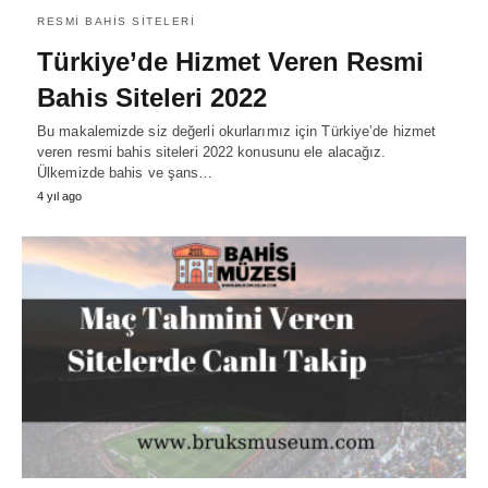
RESMI BAHIS SITELERI
Türkiye’de Hizmet Veren Resmi
Bahis Siteleri 2022
Bu makalemizde siz değerli okurlarımız için Türkiye’de hizmet
veren resmi bahis siteleri 2022 konusunu ele alacağız.
Ülkemizde bahis ve şans…
4 yıl ago