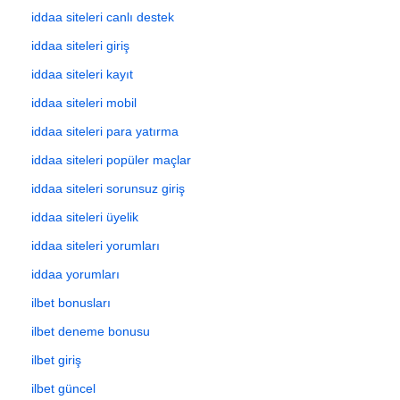
iddaa siteleri canlı destek
iddaa siteleri giriş
iddaa siteleri kayıt
iddaa siteleri mobil
iddaa siteleri para yatırma
iddaa siteleri popüler maçlar
iddaa siteleri sorunsuz giriş
iddaa siteleri üyelik
iddaa siteleri yorumları
iddaa yorumları
ilbet bonusları
ilbet deneme bonusu
ilbet giriş
ilbet güncel