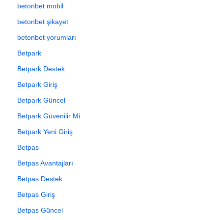
betonbet mobil
betonbet şikayet
betonbet yorumları
Betpark
Betpark Destek
Betpark Giriş
Betpark Güncel
Betpark Güvenilir Mi
Betpark Yeni Giriş
Betpas
Betpas Avantajları
Betpas Destek
Betpas Giriş
Betpas Güncel