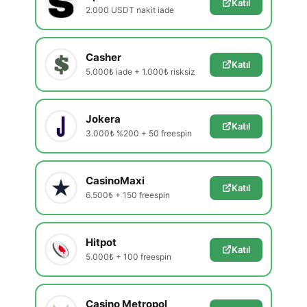
Katıl
2.000 USDT nakit iade
Casher
Katıl
5.000₺ iade + 1.000₺ risksiz
Jokera
Katıl
3.000₺ %200 + 50 freespin
CasinoMaxi
Katıl
6.500₺ + 150 freespin
Hitpot
Katıl
5.000₺ + 100 freespin
Casino Metropol