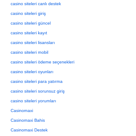
casino siteleri canlı destek
casino siteleri giriş
casino siteleri güncel
casino siteleri kayıt
casino siteleri lisansları
casino siteleri mobil
casino siteleri ödeme seçenekleri
casino siteleri oyunları
casino siteleri para yatırma
casino siteleri sorunsuz giriş
casino siteleri yorumları
Casinomaxi
Casinomaxi Bahis
Casinomaxi Destek