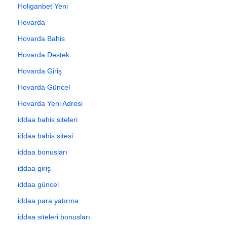
Holiganbet Yeni
Hovarda
Hovarda Bahis
Hovarda Destek
Hovarda Giriş
Hovarda Güncel
Hovarda Yeni Adresi
iddaa bahis siteleri
iddaa bahis sitesi
iddaa bonusları
iddaa giriş
iddaa güncel
iddaa para yatırma
iddaa siteleri bonusları