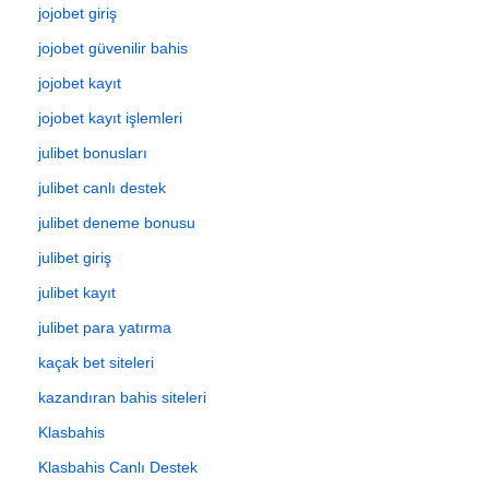
jojobet giriş
jojobet güvenilir bahis
jojobet kayıt
jojobet kayıt işlemleri
julibet bonusları
julibet canlı destek
julibet deneme bonusu
julibet giriş
julibet kayıt
julibet para yatırma
kaçak bet siteleri
kazandıran bahis siteleri
Klasbahis
Klasbahis Canlı Destek