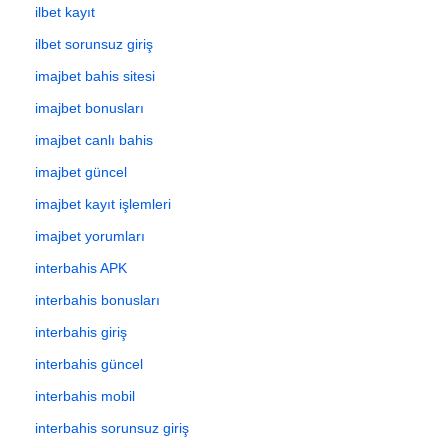
ilbet kayıt
ilbet sorunsuz giriş
imajbet bahis sitesi
imajbet bonusları
imajbet canlı bahis
imajbet güncel
imajbet kayıt işlemleri
imajbet yorumları
interbahis APK
interbahis bonusları
interbahis giriş
interbahis güncel
interbahis mobil
interbahis sorunsuz giriş