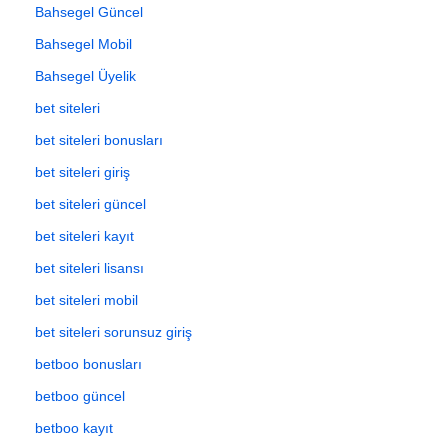
Bahsegel Güncel
Bahsegel Mobil
Bahsegel Üyelik
bet siteleri
bet siteleri bonusları
bet siteleri giriş
bet siteleri güncel
bet siteleri kayıt
bet siteleri lisansı
bet siteleri mobil
bet siteleri sorunsuz giriş
betboo bonusları
betboo güncel
betboo kayıt