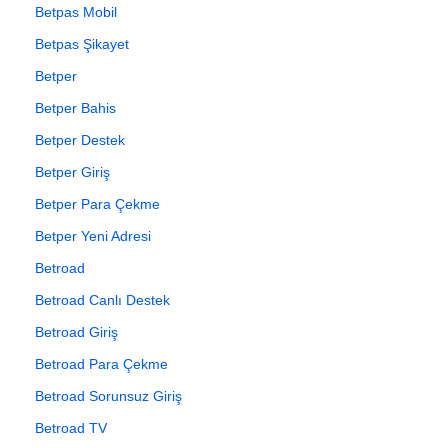
Betpas Mobil
Betpas Şikayet
Betper
Betper Bahis
Betper Destek
Betper Giriş
Betper Para Çekme
Betper Yeni Adresi
Betroad
Betroad Canlı Destek
Betroad Giriş
Betroad Para Çekme
Betroad Sorunsuz Giriş
Betroad TV