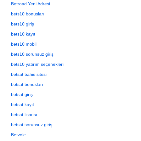
Betroad Yeni Adresi
bets10 bonusları
bets10 giriş
bets10 kayıt
bets10 mobil
bets10 sorunsuz giriş
bets10 yatırım seçenekleri
betsat bahis sitesi
betsat bonusları
betsat giriş
betsat kayıt
betsat lisansı
betsat sorunsuz giriş
Betvole