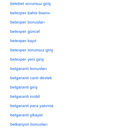
betebet sorunsuz giriş
betexper bahis lisansı
betexper bonusları
betexper güncel
betexper kayıt
betexper sorunsuz giriş
betexper yeni giriş
betgaranti bonusları
betgaranti canlı destek
betgaranti giriş
betgaranti mobil
betgaranti para yatırma
betgaranti şikayet
betkanyon bonusları