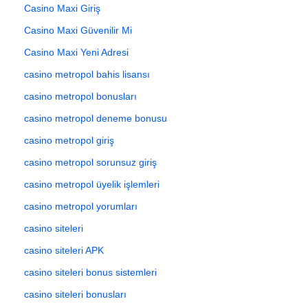
Casino Maxi Giriş
Casino Maxi Güvenilir Mi
Casino Maxi Yeni Adresi
casino metropol bahis lisansı
casino metropol bonusları
casino metropol deneme bonusu
casino metropol giriş
casino metropol sorunsuz giriş
casino metropol üyelik işlemleri
casino metropol yorumları
casino siteleri
casino siteleri APK
casino siteleri bonus sistemleri
casino siteleri bonusları