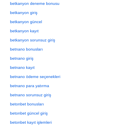
betkanyon deneme bonusu
betkanyon giriş
betkanyon güncel
betkanyon kayıt
betkanyon sorunsuz giriş
betnano bonusları
betnano giriş
betnano kayıt
betnano ödeme seçenekleri
betnano para yatırma
betnano sorunsuz giriş
betonbet bonusları
betonbet güncel giriş
betonbet kayıt işlemleri