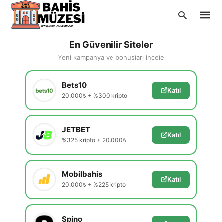
En Güvenilir Siteler
Yeni kampanya ve bonusları incele
Type
Bets10
your
Katıl
searc
20.000₺ + %300 kripto
query
and
hit
enter:
JETBET
Katıl
%325 kripto + 20.000₺
Mobilbahis
Katıl
20.000₺ + %225 kripto
Spino