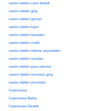
casino siteleri canlı destek
casino siteleri giriş
casino siteleri güncel
casino siteleri kayıt
casino siteleri lisansları
casino siteleri mobil
casino siteleri ödeme seçenekleri
casino siteleri oyunları
casino siteleri para yatırma
casino siteleri sorunsuz giriş
casino siteleri yorumları
Casinomaxi
Casinomaxi Bahis
Casinomaxi Destek