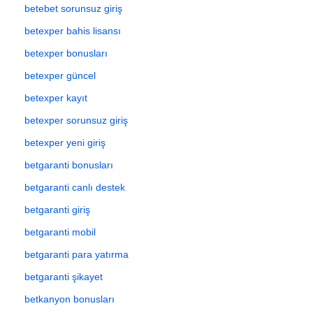
betebet sorunsuz giriş
betexper bahis lisansı
betexper bonusları
betexper güncel
betexper kayıt
betexper sorunsuz giriş
betexper yeni giriş
betgaranti bonusları
betgaranti canlı destek
betgaranti giriş
betgaranti mobil
betgaranti para yatırma
betgaranti şikayet
betkanyon bonusları