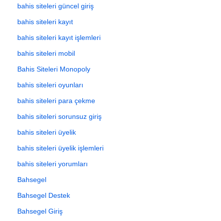
bahis siteleri güncel giriş
bahis siteleri kayıt
bahis siteleri kayıt işlemleri
bahis siteleri mobil
Bahis Siteleri Monopoly
bahis siteleri oyunları
bahis siteleri para çekme
bahis siteleri sorunsuz giriş
bahis siteleri üyelik
bahis siteleri üyelik işlemleri
bahis siteleri yorumları
Bahsegel
Bahsegel Destek
Bahsegel Giriş