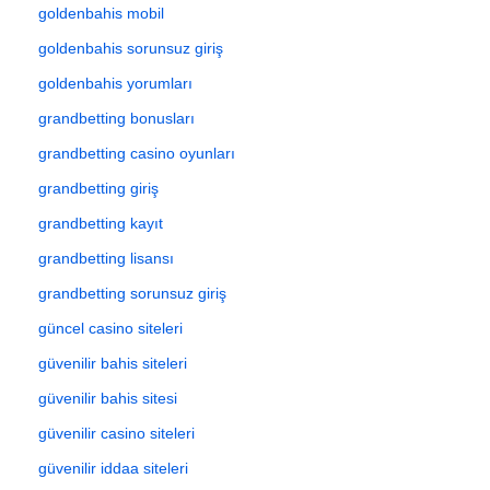
goldenbahis mobil
goldenbahis sorunsuz giriş
goldenbahis yorumları
grandbetting bonusları
grandbetting casino oyunları
grandbetting giriş
grandbetting kayıt
grandbetting lisansı
grandbetting sorunsuz giriş
güncel casino siteleri
güvenilir bahis siteleri
güvenilir bahis sitesi
güvenilir casino siteleri
güvenilir iddaa siteleri