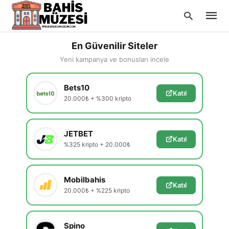
En Güvenilir Siteler
Yeni kampanya ve bonusları incele
Type
Bets10
your
Katıl
searc
20.000₺ + %300 kripto
query
and
hit
enter:
JETBET
Katıl
%325 kripto + 20.000₺
Mobilbahis
Katıl
20.000₺ + %225 kripto
Spino