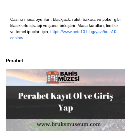
Casino masa oyunları; blackjack, rulet, bakara ve poker gibi
klasiklerle strateji ve şansı birleştirir. Masa kuralları, limitler
ve temel ipuçları için:
https://www.bets10.blog/yazi/bets10-
casino/
Perabet