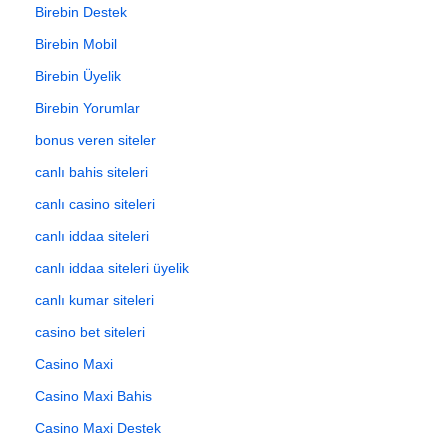
Birebin Destek
Birebin Mobil
Birebin Üyelik
Birebin Yorumlar
bonus veren siteler
canlı bahis siteleri
canlı casino siteleri
canlı iddaa siteleri
canlı iddaa siteleri üyelik
canlı kumar siteleri
casino bet siteleri
Casino Maxi
Casino Maxi Bahis
Casino Maxi Destek