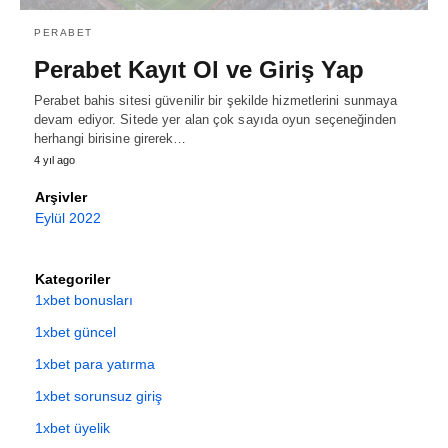
PERABET
Perabet Kayıt Ol ve Giriş Yap
Perabet bahis sitesi güvenilir bir şekilde hizmetlerini sunmaya
devam ediyor. Sitede yer alan çok sayıda oyun seçeneğinden
herhangi birisine girerek…
4 yıl ago
Arşivler
Eylül 2022
Kategoriler
1xbet bonusları
1xbet güncel
1xbet para yatırma
1xbet sorunsuz giriş
1xbet üyelik