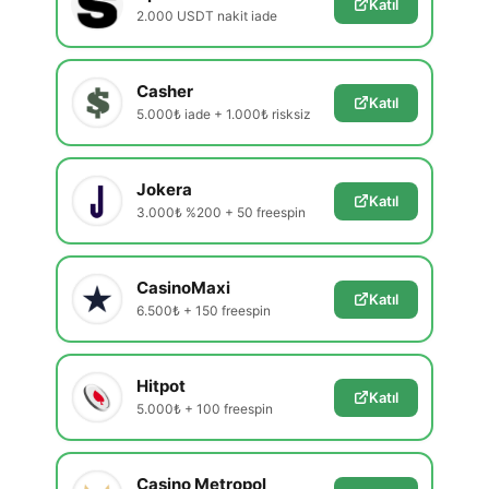
Katıl
2.000 USDT nakit iade
Casher
Katıl
5.000₺ iade + 1.000₺ risksiz
Jokera
Katıl
3.000₺ %200 + 50 freespin
CasinoMaxi
Katıl
6.500₺ + 150 freespin
Hitpot
Katıl
5.000₺ + 100 freespin
Casino Metropol