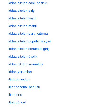
iddaa siteleri canlı destek
iddaa siteleri giriş
iddaa siteleri kayıt
iddaa siteleri mobil
iddaa siteleri para yatırma
iddaa siteleri popüler maçlar
iddaa siteleri sorunsuz giriş
iddaa siteleri üyelik
iddaa siteleri yorumları
iddaa yorumları
ilbet bonusları
ilbet deneme bonusu
ilbet giriş
ilbet güncel