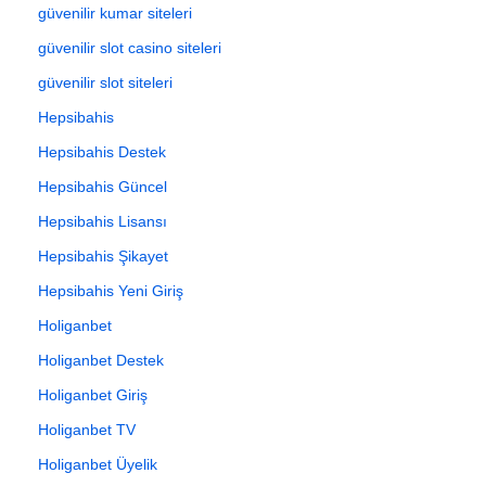
güvenilir kumar siteleri
güvenilir slot casino siteleri
güvenilir slot siteleri
Hepsibahis
Hepsibahis Destek
Hepsibahis Güncel
Hepsibahis Lisansı
Hepsibahis Şikayet
Hepsibahis Yeni Giriş
Holiganbet
Holiganbet Destek
Holiganbet Giriş
Holiganbet TV
Holiganbet Üyelik