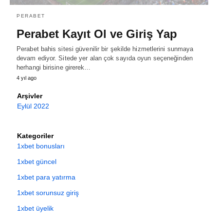
PERABET
Perabet Kayıt Ol ve Giriş Yap
Perabet bahis sitesi güvenilir bir şekilde hizmetlerini sunmaya
devam ediyor. Sitede yer alan çok sayıda oyun seçeneğinden
herhangi birisine girerek…
4 yıl ago
Arşivler
Eylül 2022
Kategoriler
1xbet bonusları
1xbet güncel
1xbet para yatırma
1xbet sorunsuz giriş
1xbet üyelik