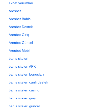
1xbet yorumları
Aresbet
Aresbet Bahis
Aresbet Destek
Aresbet Giriş
Aresbet Güncel
Aresbet Mobil
bahis siteleri
bahis siteleri APK
bahis siteleri bonusları
bahis siteleri canlı destek
bahis siteleri casino
bahis siteleri giriş
bahis siteleri güncel