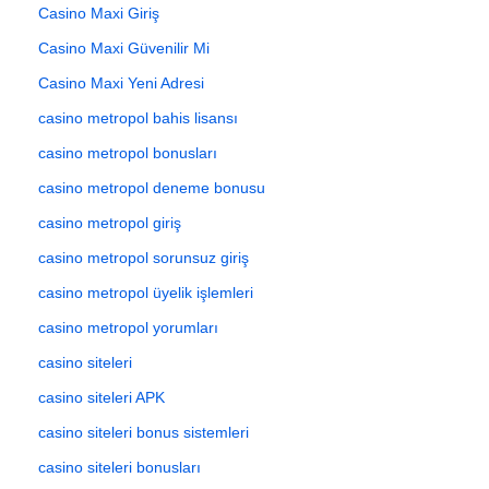
Casino Maxi Giriş
Casino Maxi Güvenilir Mi
Casino Maxi Yeni Adresi
casino metropol bahis lisansı
casino metropol bonusları
casino metropol deneme bonusu
casino metropol giriş
casino metropol sorunsuz giriş
casino metropol üyelik işlemleri
casino metropol yorumları
casino siteleri
casino siteleri APK
casino siteleri bonus sistemleri
casino siteleri bonusları