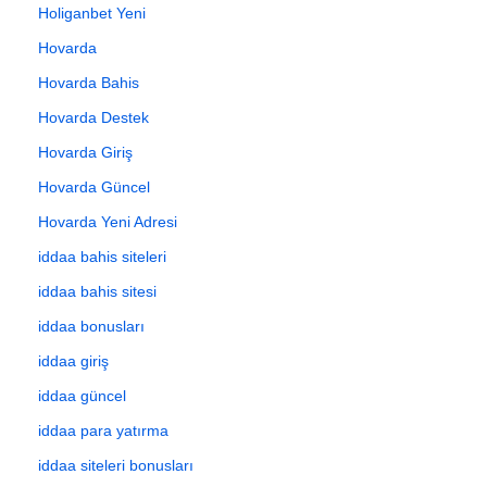
Holiganbet Yeni
Hovarda
Hovarda Bahis
Hovarda Destek
Hovarda Giriş
Hovarda Güncel
Hovarda Yeni Adresi
iddaa bahis siteleri
iddaa bahis sitesi
iddaa bonusları
iddaa giriş
iddaa güncel
iddaa para yatırma
iddaa siteleri bonusları