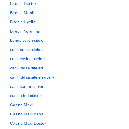
Birebin Destek
Birebin Mobil
Birebin Üyelik
Birebin Yorumlar
bonus veren siteler
canlı bahis siteleri
canlı casino siteleri
canlı iddaa siteleri
canlı iddaa siteleri üyelik
canlı kumar siteleri
casino bet siteleri
Casino Maxi
Casino Maxi Bahis
Casino Maxi Destek