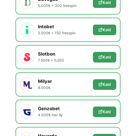
Katıl
5.000₺ + 300 freespin
Intobet
Katıl
5.000₺ + 150 freespin
Slotbon
Katıl
7.500₺ + %200
Milyar
Katıl
8.000₺
Genzobet
Katıl
4.000₺ Her Ay
Hovarda