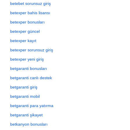
betebet sorunsuz giriş
betexper bahis lisansı
betexper bonusları
betexper güncel
betexper kayıt
betexper sorunsuz giriş
betexper yeni giriş
betgaranti bonusları
betgaranti canlı destek
betgaranti giriş
betgaranti mobil
betgaranti para yatırma
betgaranti şikayet
betkanyon bonusları