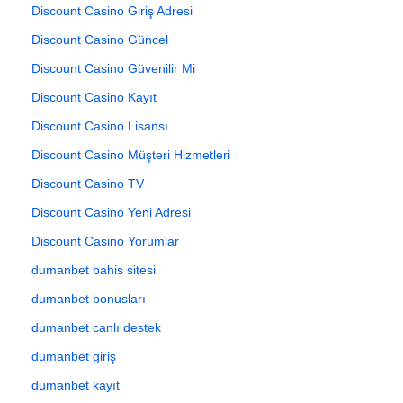
Discount Casino Giriş Adresi
Discount Casino Güncel
Discount Casino Güvenilir Mi
Discount Casino Kayıt
Discount Casino Lisansı
Discount Casino Müşteri Hizmetleri
Discount Casino TV
Discount Casino Yeni Adresi
Discount Casino Yorumlar
dumanbet bahis sitesi
dumanbet bonusları
dumanbet canlı destek
dumanbet giriş
dumanbet kayıt