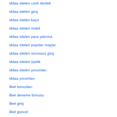
iddaa siteleri canlı destek
iddaa siteleri giriş
iddaa siteleri kayıt
iddaa siteleri mobil
iddaa siteleri para yatırma
iddaa siteleri popüler maçlar
iddaa siteleri sorunsuz giriş
iddaa siteleri üyelik
iddaa siteleri yorumları
iddaa yorumları
ilbet bonusları
ilbet deneme bonusu
ilbet giriş
ilbet güncel