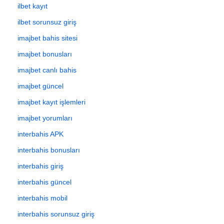
ilbet kayıt
ilbet sorunsuz giriş
imajbet bahis sitesi
imajbet bonusları
imajbet canlı bahis
imajbet güncel
imajbet kayıt işlemleri
imajbet yorumları
interbahis APK
interbahis bonusları
interbahis giriş
interbahis güncel
interbahis mobil
interbahis sorunsuz giriş