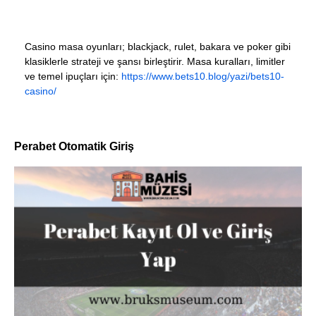
Casino masa oyunları; blackjack, rulet, bakara ve poker gibi
klasiklerle strateji ve şansı birleştirir. Masa kuralları, limitler
ve temel ipuçları için:
https://www.bets10.blog/yazi/bets10-
casino/
Perabet Otomatik Giriş