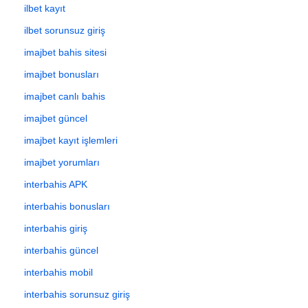
ilbet kayıt
ilbet sorunsuz giriş
imajbet bahis sitesi
imajbet bonusları
imajbet canlı bahis
imajbet güncel
imajbet kayıt işlemleri
imajbet yorumları
interbahis APK
interbahis bonusları
interbahis giriş
interbahis güncel
interbahis mobil
interbahis sorunsuz giriş