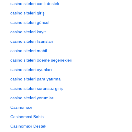
casino siteleri canlı destek
casino siteleri giriş
casino siteleri güncel
casino siteleri kayıt
casino siteleri lisansları
casino siteleri mobil
casino siteleri ödeme seçenekleri
casino siteleri oyunları
casino siteleri para yatırma
casino siteleri sorunsuz giriş
casino siteleri yorumları
Casinomaxi
Casinomaxi Bahis
Casinomaxi Destek