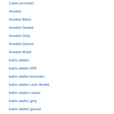
1xbet yorumları
Aresbet
Aresbet Bahis
Aresbet Destek
Aresbet Giriş
Aresbet Güncel
Aresbet Mobil
bahis siteleri
bahis siteleri APK
bahis siteleri bonusları
bahis siteleri canlı destek
bahis siteleri casino
bahis siteleri giriş
bahis siteleri güncel