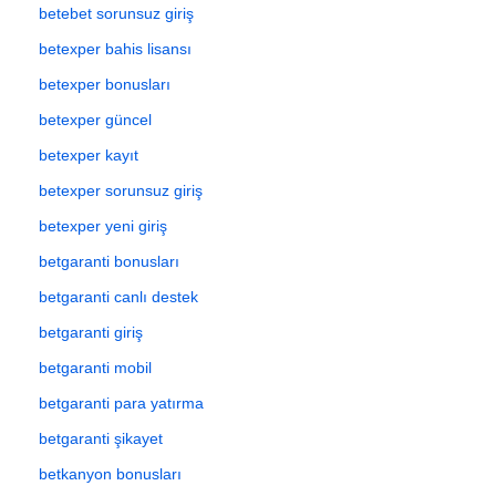
betebet sorunsuz giriş
betexper bahis lisansı
betexper bonusları
betexper güncel
betexper kayıt
betexper sorunsuz giriş
betexper yeni giriş
betgaranti bonusları
betgaranti canlı destek
betgaranti giriş
betgaranti mobil
betgaranti para yatırma
betgaranti şikayet
betkanyon bonusları