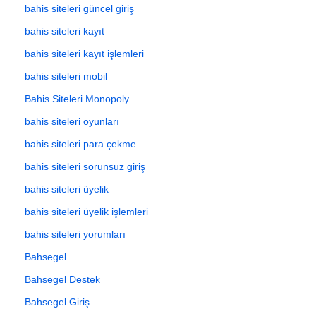
bahis siteleri güncel giriş
bahis siteleri kayıt
bahis siteleri kayıt işlemleri
bahis siteleri mobil
Bahis Siteleri Monopoly
bahis siteleri oyunları
bahis siteleri para çekme
bahis siteleri sorunsuz giriş
bahis siteleri üyelik
bahis siteleri üyelik işlemleri
bahis siteleri yorumları
Bahsegel
Bahsegel Destek
Bahsegel Giriş