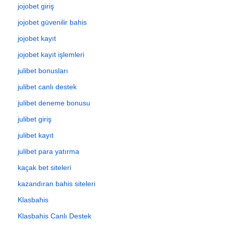
jojobet giriş
jojobet güvenilir bahis
jojobet kayıt
jojobet kayıt işlemleri
julibet bonusları
julibet canlı destek
julibet deneme bonusu
julibet giriş
julibet kayıt
julibet para yatırma
kaçak bet siteleri
kazandıran bahis siteleri
Klasbahis
Klasbahis Canlı Destek