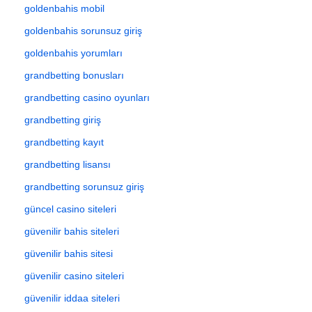
goldenbahis mobil
goldenbahis sorunsuz giriş
goldenbahis yorumları
grandbetting bonusları
grandbetting casino oyunları
grandbetting giriş
grandbetting kayıt
grandbetting lisansı
grandbetting sorunsuz giriş
güncel casino siteleri
güvenilir bahis siteleri
güvenilir bahis sitesi
güvenilir casino siteleri
güvenilir iddaa siteleri