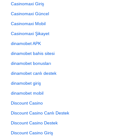
Casinomaxi Giriş
Casinomaxi Güncel
Casinomaxi Mobil
Casinomaxi Şikayet
dinamobet APK
dinamobet bahis sitesi
dinamobet bonusları
dinamobet canlı destek
dinamobet giriş
dinamobet mobil
Discount Casino
Discount Casino Canlı Destek
Discount Casino Destek
Discount Casino Giriş