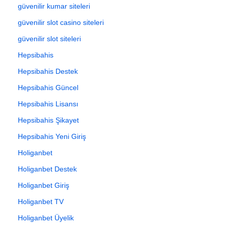
güvenilir kumar siteleri
güvenilir slot casino siteleri
güvenilir slot siteleri
Hepsibahis
Hepsibahis Destek
Hepsibahis Güncel
Hepsibahis Lisansı
Hepsibahis Şikayet
Hepsibahis Yeni Giriş
Holiganbet
Holiganbet Destek
Holiganbet Giriş
Holiganbet TV
Holiganbet Üyelik