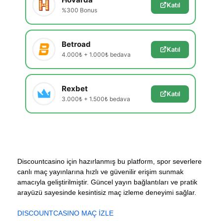
Katıl
%300 Bonus
Betroad
Katıl
4.000₺ + 1.000₺ bedava
Rexbet
Katıl
3.000₺ + 1.500₺ bedava
Discountcasino için hazırlanmış bu platform, spor severlere
canlı maç yayınlarına hızlı ve güvenilir erişim sunmak
amacıyla geliştirilmiştir. Güncel yayın bağlantıları ve pratik
arayüzü sayesinde kesintisiz maç izleme deneyimi sağlar.
DISCOUNTCASINO MAÇ İZLE