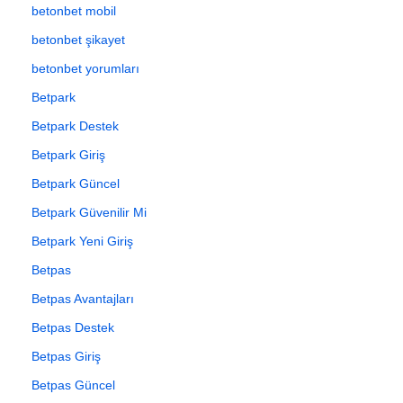
betonbet mobil
betonbet şikayet
betonbet yorumları
Betpark
Betpark Destek
Betpark Giriş
Betpark Güncel
Betpark Güvenilir Mi
Betpark Yeni Giriş
Betpas
Betpas Avantajları
Betpas Destek
Betpas Giriş
Betpas Güncel